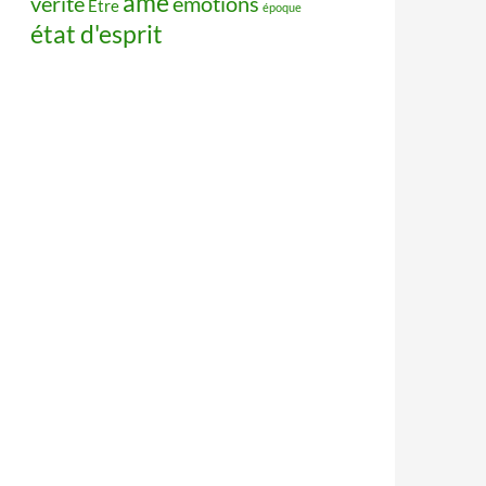
âme
vérité
émotions
Être
époque
état d'esprit