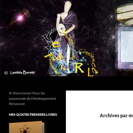
Aller
au
contenu
Recherche
© Vivre Livres! Pour les
passionnés de Développement
Personnel
MES QUATRE PREMIERS LIVRES
Archives par mo