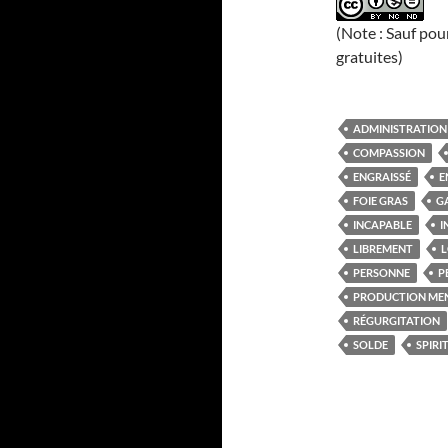
(Note : Sauf pou
gratuites)
ADMINISTRATION
COMPASSION
ENGRAISSÉ
E
FOIE GRAS
G
INCAPABLE
I
LIBREMENT
L
PERSONNE
P
PRODUCTION ME
RÉGURGITATION
SOLDE
SPIRI