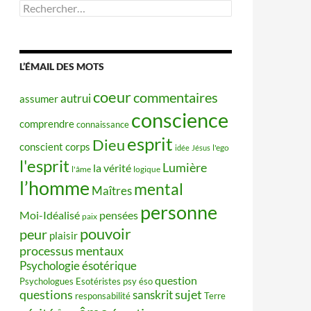
Rechercher :
L’ÉMAIL DES MOTS
coeur
commentaires
autrui
assumer
conscience
comprendre
connaissance
esprit
Dieu
conscient
corps
idée
Jésus
l'ego
l'esprit
Lumière
la vérité
l'âme
logique
l’homme
mental
Maîtres
personne
Moi-Idéalisé
pensées
paix
pouvoir
peur
plaisir
processus mentaux
Psychologie ésotérique
question
Psychologues Esotéristes
psy éso
questions
sujet
sanskrit
responsabilité
Terre