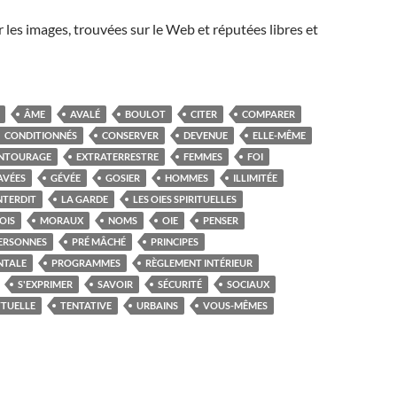
r les images, trouvées sur le Web et réputées libres et
ÂME
AVALÉ
BOULOT
CITER
COMPARER
CONDITIONNÉS
CONSERVER
DEVENUE
ELLE-MÊME
NTOURAGE
EXTRATERRESTRE
FEMMES
FOI
AVÉES
GÉVÉE
GOSIER
HOMMES
ILLIMITÉE
NTERDIT
LA GARDE
LES OIES SPIRITUELLES
OIS
MORAUX
NOMS
OIE
PENSER
ERSONNES
PRÉ MÂCHÉ
PRINCIPES
NTALE
PROGRAMMES
RÈGLEMENT INTÉRIEUR
S'EXPRIMER
SAVOIR
SÉCURITÉ
SOCIAUX
TTUELLE
TENTATIVE
URBAINS
VOUS-MÊMES