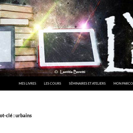
MES LIVRES
LES COURS
SÉMINAIRES ET ATELIERS
MON PARCO
t-clé : urbains