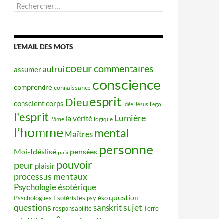
Rechercher :
L’ÉMAIL DES MOTS
coeur
commentaires
autrui
assumer
conscience
comprendre
connaissance
esprit
Dieu
conscient
corps
idée
Jésus
l'ego
l'esprit
Lumière
la vérité
l'âme
logique
l’homme
mental
Maîtres
personne
Moi-Idéalisé
pensées
paix
pouvoir
peur
plaisir
processus mentaux
Psychologie ésotérique
question
Psychologues Esotéristes
psy éso
questions
sujet
sanskrit
responsabilité
Terre