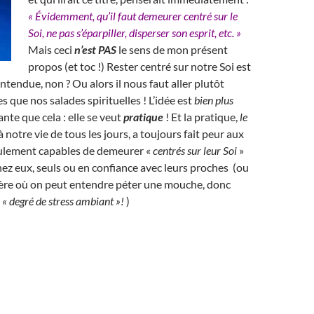
« Évidemment, qu’il faut demeurer centré sur le
Soi, ne pas s’éparpiller, disperser son esprit, etc. »
Mais ceci
n’est PAS
le sens de mon présent
propos (et toc !)
R
ester centré sur notre Soi est
ntendue, non ? Ou alors il nous faut aller plutôt
s que nos salades spirituelles ! L’idée est
bien plus
nte que cela : elle se veut
pratique
! Et la pratique,
le
à notre vie de tous les jours, a toujours fait peur aux
seulement capables de demeurer «
centrés sur leur Soi
»
chez eux, seuls ou en confiance avec leurs proches (ou
re où on peut entendre péter une mouche, donc
e
« degré de stress ambiant »!
)