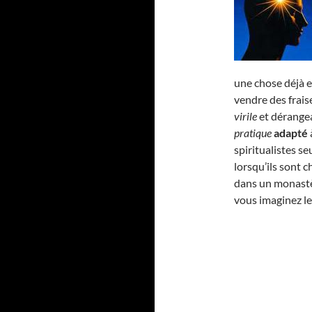
une chose déjà e
vendre des fraise
virile
et dérangea
pratique
adapté
spiritualistes 
lorsqu’ils sont 
dans un monastè
vous imaginez l