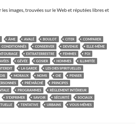
r les images, trouvées sur le Web et réputées libres et
ÂME
AVALÉ
BOULOT
CITER
COMPARER
CONDITIONNÉS
CONSERVER
DEVENUE
ELLE-MÊME
NTOURAGE
EXTRATERRESTRE
FEMMES
FOI
AVÉES
GÉVÉE
GOSIER
HOMMES
ILLIMITÉE
NTERDIT
LA GARDE
LES OIES SPIRITUELLES
OIS
MORAUX
NOMS
OIE
PENSER
ERSONNES
PRÉ MÂCHÉ
PRINCIPES
NTALE
PROGRAMMES
RÈGLEMENT INTÉRIEUR
S'EXPRIMER
SAVOIR
SÉCURITÉ
SOCIAUX
TTUELLE
TENTATIVE
URBAINS
VOUS-MÊMES