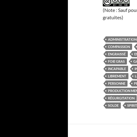
(Note : Sauf pou
gratuites)
ADMINISTRATION
COMPASSION
ENGRAISSÉ
E
FOIE GRAS
G
INCAPABLE
I
LIBREMENT
L
PERSONNE
P
PRODUCTION ME
RÉGURGITATION
SOLDE
SPIRI