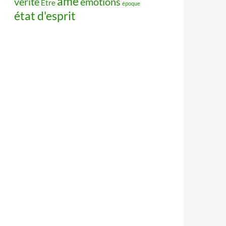
âme
vérité
émotions
Être
époque
état d'esprit