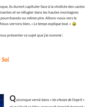
oque, ils durent capituler face à la vindicte des castes
inantes et se réfugier dans les hautes montagnes
 pourchassés ou même pire. Allons-nous vers le
 Nous verrons bien,
«
Le temps explique tout
.
»
i vous présenter ce sujet que j’ai nommé :
 Soi
.
Q
uiconque versé dans «
les choses de l’esprit
»
et qui lirait ce titre, penserait immédiatement :