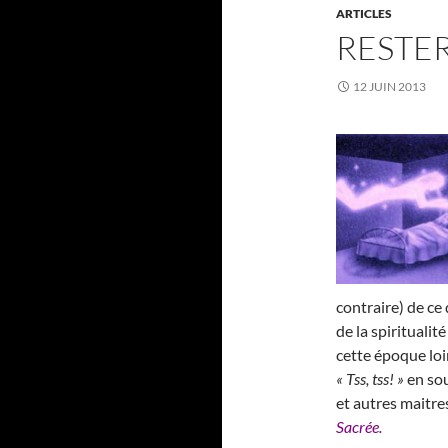
ARTICLES
RESTER
12 JUIN 2013
contraire) de ce
de la spirituali
cette époque loi
« Tss, tss! »
en sou
et autres maitre
Sacrée.