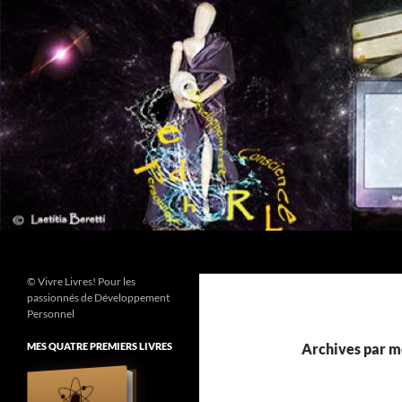
Aller
au
contenu
Recherche
© Vivre Livres! Pour les
passionnés de Développement
Personnel
MES QUATRE PREMIERS LIVRES
Archives par m