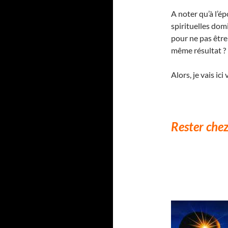
A noter qu’à l’ép
spirituelles dom
pour ne pas être
même résultat ?
Alors, je vais ic
Rester chez