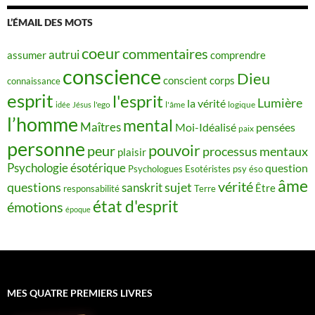
L’ÉMAIL DES MOTS
coeur
commentaires
autrui
assumer
comprendre
conscience
Dieu
conscient
corps
connaissance
esprit
l'esprit
Lumière
la vérité
idée
Jésus
l'ego
l'âme
logique
l’homme
mental
Maîtres
Moi-Idéalisé
pensées
paix
personne
pouvoir
peur
processus mentaux
plaisir
Psychologie ésotérique
question
Psychologues Esotéristes
psy éso
âme
vérité
questions
sujet
sanskrit
Être
responsabilité
Terre
état d'esprit
émotions
époque
MES QUATRE PREMIERS LIVRES