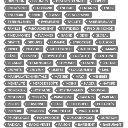
DIRECTION
DISTINCTS
DIZAINES D'ANNÉES
DUPERIE
EN PRÉSENCE
ENDORMIR
ÉNERGIES
ENFANTS
ENFER
ENTENDRE
ENVIE
ÉPAISSE
ÉTAT D'ESPRIT
ÉTERNELLEMENT
ÉVÈNEMENT
FACILITÉ
FAIRE SEMBLANT
FAMILLE
FAROUCHEMENT
FASTIDIEUX
FIN D'UN MONDE
FIN DU MONDE
FLAMMES
GAGNÉ
GENS
GLOBAL
GRATTE
GROUPES
HUMAINE
HYPOCRISIE
ILLUSOIRE
INDICE
INSTRUITS
INTELLIGENTES
INTUITION
JAMAIS
L'ÂME
L'ESPRIT
L'HYPOTHÈSE
LA RÉALITÉ
LANTERNES
LE CADRE
LE MENSONGE
LE MONDE
LE SENS
LECTURE
LES FAITS
LES YEUX
LIMITES
LOGIQUEMENT
MAL
MANIPULATION MENTALE
MATIÈRE
MAYA
MEMBRES
MENTALITÉ
MERDE EN BOÎTE
MOINS
NAGER
NATURE
NOMBREUX
NOSTALGIE
NOSTRADAMUS
NOUVEAU
OBSERVER
OPPOSÉS
PARADIGME
PARENTS
PARLANT
PERDRE
PERSONNES
PEUR
PHILOSOPHE
POLARITÉS
PRENDRE
PROCHES
PROPHÉTISÉ
PROSTITUER
PSUKE LOGOS
PSYCHOLOGIE
QUELQUE CHOSE
QUESTION
RADICAL
RADIO VÉRITÉ
RAISON
RAREMENT
RASSURANT