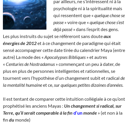
par ailleurs, ne s’intéressent ni à la
psychologie ni à la spiritualité mais
qui ressentent que «
quelque chose se
passe
» voire que «
quelque chose s’est
déjà passé
» dans l’esprit des gens.
Les plus instruits du sujet se réfèreront sans doute
aux
énergies de 2012
et à ce changement de paradigme qui était
sensé accompagner cette date tirée du calendrier Maya (entre
autre) La mode des «
Apocalypses Bibliques
» et autres
«
Centuries de Nostradamus
» commençant un peu à dater, de
plus en plus de personnes intelligentes et rationnelles, se
tournent vers l’hypothèse d’un changement subit et radical
de
la mentalité humaine
et ce,
sur quelques petites dizaines d’années.
Il est tentant de comparer cette intuition collégiale à ce qu’ont
prophétisé les anciens Mayas :
Un changement si radical, sur
Terre, qu’il serait comparable à la fin
d’un
monde
» (et non à la
fin
du
monde)