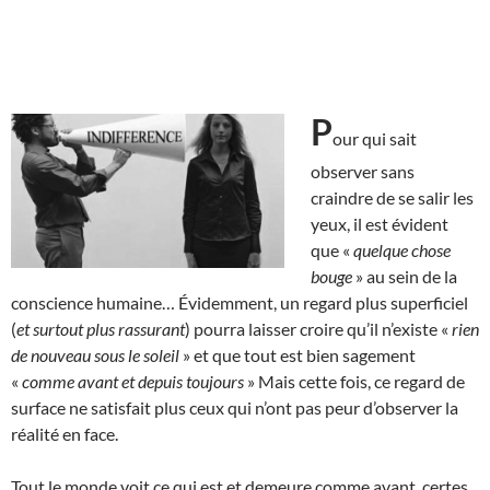
P
our qui sait
observer sans
craindre de se salir les
yeux, il est évident
que «
quelque chose
bouge
» au sein de la
conscience humaine… Évidemment, un regard plus superficiel
(
et surtout plus rassurant
) pourra laisser croire qu’il n’existe «
rien
de nouveau sous le soleil
» et que tout est bien sagement
«
comme avant et depuis toujours
» Mais cette fois, ce regard de
surface ne satisfait plus ceux qui n’ont pas peur d’observer la
réalité en face.
Tout le monde voit ce qui est et demeure comme avant, certes,