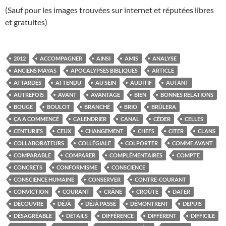
(Sauf pour les images trouvées sur internet et réputées libres
et gratuites)
2012
ACCOMPAGNER
AINSI
AMIS
ANALYSE
ANCIENS MAYAS
APOCALYPSES BIBLIQUES
ARTICLE
ATTARDÉS
ATTENDU
AU SEIN
AUDITIF
AUTANT
AUTREFOIS
AVANT
AVANTAGE
BIEN
BONNES RELATIONS
BOUGE
BOULOT
BRANCHÉ
BRIO
BRÛLERA
ÇA A COMMENCÉ
CALENDRIER
CANAL
CÉDER
CELLES
CENTURIES
CEUX
CHANGEMENT
CHEFS
CITER
CLANS
COLLABORATEURS
COLLÉGIALE
COLPORTER
COMME AVANT
COMPARABLE
COMPARER
COMPLÉMENTAIRES
COMPTE
CONCRETS
CONFORMISME
CONSCIENCE
CONSCIENCE HUMAINE
CONSERVER
CONTRE-COURANT
CONVICTION
COURANT
CRÂNE
CROÛTE
DATER
DÉCOUVRE
DÉJÀ
DÉJÀ PASSÉ
DÉMONTRENT
DEPUIS
DÉSAGRÉABLE
DÉTAILS
DIFFÉRENCE
DIFFÉRENT
DIFFICILE