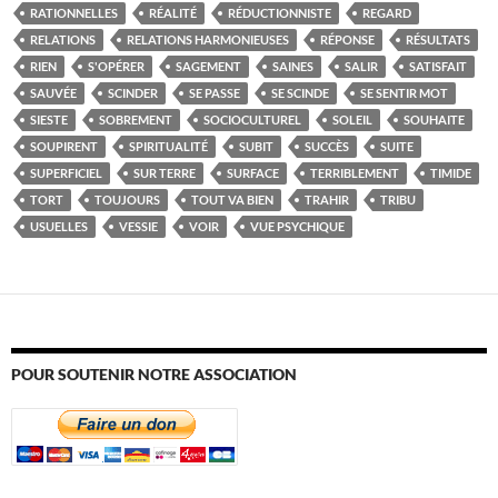
RATIONNELLES
RÉALITÉ
RÉDUCTIONNISTE
REGARD
RELATIONS
RELATIONS HARMONIEUSES
RÉPONSE
RÉSULTATS
RIEN
S'OPÉRER
SAGEMENT
SAINES
SALIR
SATISFAIT
SAUVÉE
SCINDER
SE PASSE
SE SCINDE
SE SENTIR MOT
SIESTE
SOBREMENT
SOCIOCULTUREL
SOLEIL
SOUHAITE
SOUPIRENT
SPIRITUALITÉ
SUBIT
SUCCÈS
SUITE
SUPERFICIEL
SUR TERRE
SURFACE
TERRIBLEMENT
TIMIDE
TORT
TOUJOURS
TOUT VA BIEN
TRAHIR
TRIBU
USUELLES
VESSIE
VOIR
VUE PSYCHIQUE
POUR SOUTENIR NOTRE ASSOCIATION