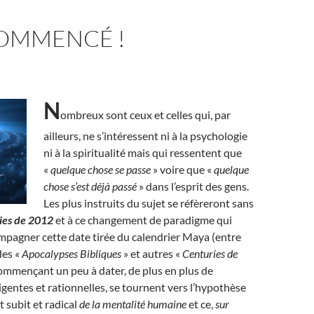
COMMENCÉ !
N
ombreux sont ceux et celles qui, par
ailleurs, ne s’intéressent ni à la psychologie
ni à la spiritualité mais qui ressentent que
«
quelque chose se passe
» voire que «
quelque
chose s’est déjà passé
» dans l’esprit des gens.
Les plus instruits du sujet se réfèreront sans
ies de 2012
et à ce changement de paradigme qui
mpagner cette date tirée du calendrier Maya (entre
des «
Apocalypses Bibliques
» et autres «
Centuries de
ommençant un peu à dater, de plus en plus de
igentes et rationnelles, se tournent vers l’hypothèse
 subit et radical
de la mentalité humaine
et ce,
sur