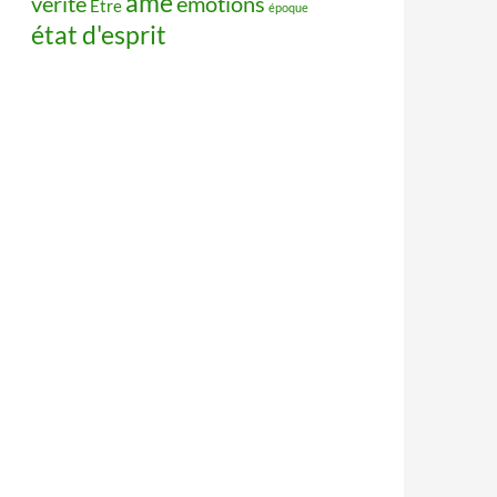
âme
vérité
émotions
Être
époque
état d'esprit