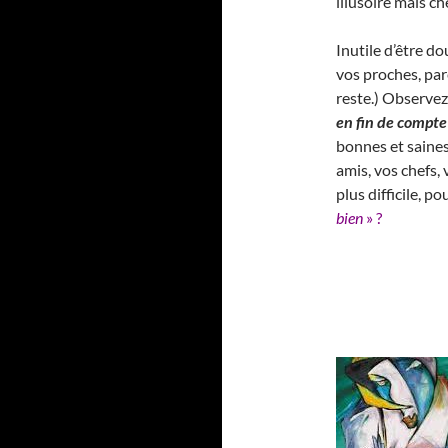
illusoire mais c
Inutile d’être do
vos proches, pare
reste.) Observez
en fin de compte
bonnes et saines
amis, vos chefs,
plus difficile, p
bien
» ?