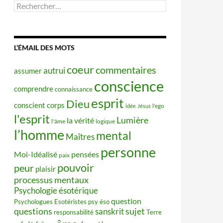
Rechercher :
L’ÉMAIL DES MOTS
coeur
commentaires
autrui
assumer
conscience
comprendre
connaissance
esprit
Dieu
conscient
corps
idée
Jésus
l'ego
l'esprit
Lumière
la vérité
l'âme
logique
l’homme
mental
Maîtres
personne
Moi-Idéalisé
pensées
paix
pouvoir
peur
plaisir
processus mentaux
Psychologie ésotérique
question
Psychologues Esotéristes
psy éso
questions
sujet
sanskrit
responsabilité
Terre