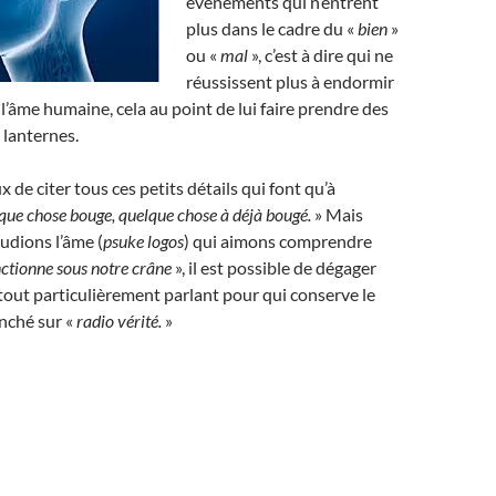
évènements qui n’entrent
plus dans le cadre du «
bien
»
ou «
mal
», c’est à dire qui ne
réussissent plus à endormir
 l’âme humaine, cela au point de lui faire prendre des
 lanternes.
ux de citer tous ces petits détails qui font qu’à
que chose bouge, quelque chose à déjà bougé.
» Mais
udions l’âme (
psuke logos
) qui aimons comprendre
tionne sous notre crâne
», il est possible de dégager
 tout particulièrement parlant pour qui conserve le
anché sur «
radio vérité.
»