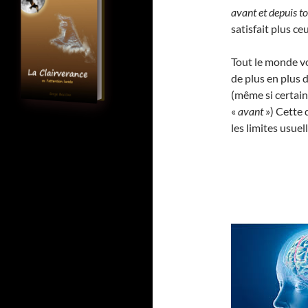
avant et depuis t
satisfait plus ce
Tout le monde vo
de plus en plus d
(même si certain
«
avant
») Cette 
les limites usue