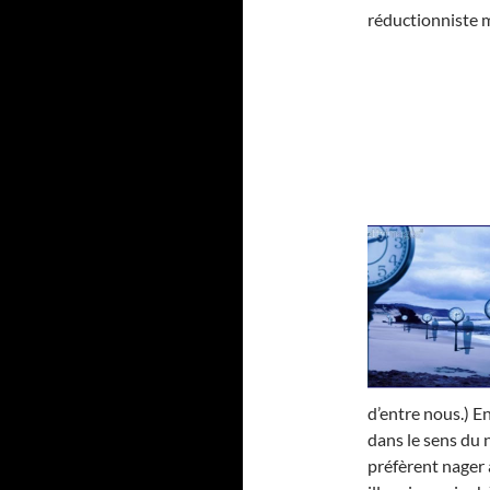
réductionniste m
d’entre nous.) E
dans le sens du
préfèrent nager