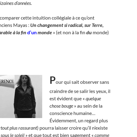
izaines d’années.
 comparer cette intuition collégiale à ce qu’ont
anciens Mayas :
Un changement si radical, sur Terre,
arable à la fin
d’un
monde
» (et non à la fin
du
monde)
P
our qui sait observer sans
craindre de se salir les yeux, il
est évident que «
quelque
chose bouge
» au sein de la
conscience humaine…
Évidemment, un regard plus
rtout plus rassurant
) pourra laisser croire qu’il n’existe
sous le soleil
» et que tout est bien sagement «
comme