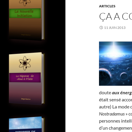
ARTICLES
ÇA A 
11 JUIN 2013
doute
aux énerg
était sensé acco
autre) La mode 
Nostradamus
» c
personnes intell
d’un changement