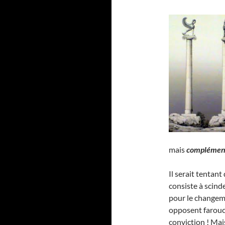
mais
complément
Il serait tentant 
consiste à scind
pour le changeme
opposent farouc
conviction ! Mai