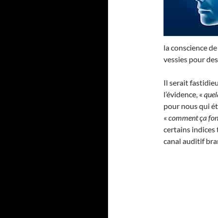
la conscience de
vessies pour des
Il serait fastidie
l’évidence, «
quel
pour nous qui ét
«
comment ça fonc
certains indices
canal auditif br