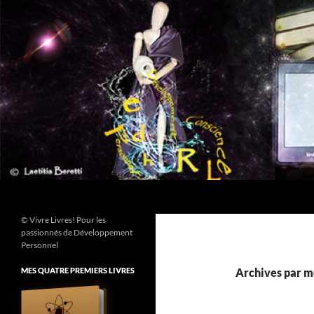
Aller
au
contenu
Recherche
© Vivre Livres! Pour les
passionnés de Développement
Personnel
MES QUATRE PREMIERS LIVRES
Archives par mo