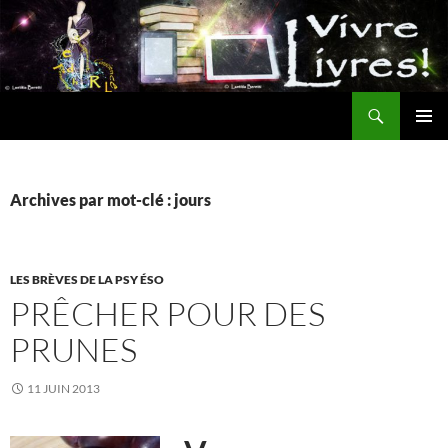
Aller
au
contenu
Recherche
MENU
PRINCI
Archives par mot-clé : jours
LES BRÈVES DE LA PSY ÉSO
PRÊCHER POUR DES
PRUNES
11 JUIN 2013