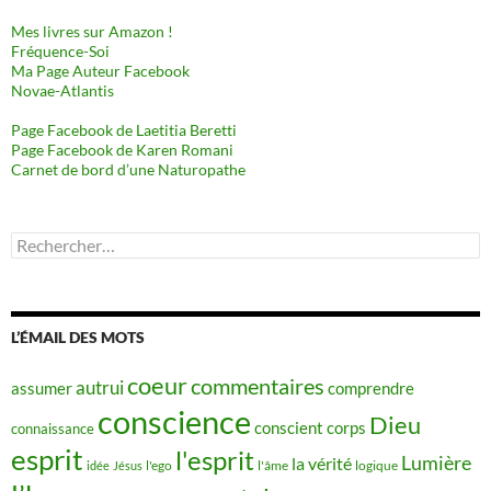
Mes livres sur Amazon !
Fréquence-Soi
Ma Page Auteur Facebook
Novae-Atlantis
Page Facebook de Laetitia Beretti
Page Facebook de Karen Romani
Carnet de bord d’une Naturopathe
Rechercher :
L’ÉMAIL DES MOTS
coeur
commentaires
autrui
assumer
comprendre
conscience
Dieu
conscient
corps
connaissance
esprit
l'esprit
Lumière
la vérité
idée
Jésus
l'ego
l'âme
logique