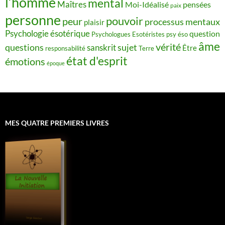
l’homme
mental
Maîtres
Moi-Idéalisé
pensées
paix
personne
pouvoir
peur
processus mentaux
plaisir
Psychologie ésotérique
question
Psychologues Esotéristes
psy éso
âme
vérité
questions
sujet
sanskrit
Être
responsabilité
Terre
état d'esprit
émotions
époque
MES QUATRE PREMIERS LIVRES