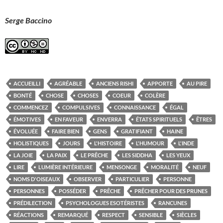
Serge Baccino
ACCUEILLI
AGRÉABLE
ANCIENS RISHI
APPORTE
AU PIRE
BONTÉ
CHOSE
CHOSES
COEUR
COLÈRE
COMMENCEZ
COMPULSIVES
CONNAISSANCE
ÉGAL
ÉMOTIVES
EN FAVEUR
ENVERRA
ÉTATS SPIRITUELS
ÊTRES
ÉVOLUÉE
FAIRE BIEN
GENS
GRATIFIANT
HAINE
HOLISTIQUES
JOURS
L'HISTOIRE
L'HUMOUR
L'INDE
LA JOIE
LA PAIX
LE PRÊCHE
LES SIDDHA
LES YEUX
LIRE
LUMIÈRE INTÉRIEURE
MENSONGE
MORALITÉ
NEUF
NOMS D'OISEAUX
OBSERVER
PARTICULIER
PERSONNE
PERSONNES
POSSÉDER
PRÊCHE
PRÊCHER POUR DES PRUNES
PRÉDILECTION
PSYCHOLOGUES ESOTÉRISTES
RANCUNES
RÉACTIONS
REMARQUÉ
RESPECT
SENSIBLE
SIÈCLES