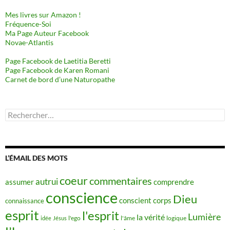
Mes livres sur Amazon !
Fréquence-Soi
Ma Page Auteur Facebook
Novae-Atlantis
Page Facebook de Laetitia Beretti
Page Facebook de Karen Romani
Carnet de bord d’une Naturopathe
Rechercher :
L’ÉMAIL DES MOTS
coeur
commentaires
autrui
assumer
comprendre
conscience
Dieu
conscient
corps
connaissance
esprit
l'esprit
Lumière
la vérité
idée
Jésus
l'ego
l'âme
logique