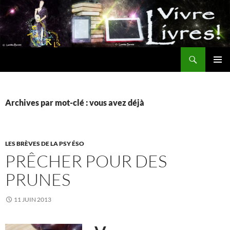
Aller
au
contenu
Recherche
MENU
PRINCI
Archives par mot-clé : vous avez déjà
LES BRÈVES DE LA PSY ÉSO
PRÊCHER POUR DES
PRUNES
11 JUIN 2013