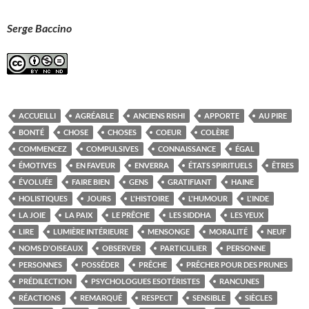
Serge Baccino
ACCUEILLI
AGRÉABLE
ANCIENS RISHI
APPORTE
AU PIRE
BONTÉ
CHOSE
CHOSES
COEUR
COLÈRE
COMMENCEZ
COMPULSIVES
CONNAISSANCE
ÉGAL
ÉMOTIVES
EN FAVEUR
ENVERRA
ÉTATS SPIRITUELS
ÊTRES
ÉVOLUÉE
FAIRE BIEN
GENS
GRATIFIANT
HAINE
HOLISTIQUES
JOURS
L'HISTOIRE
L'HUMOUR
L'INDE
LA JOIE
LA PAIX
LE PRÊCHE
LES SIDDHA
LES YEUX
LIRE
LUMIÈRE INTÉRIEURE
MENSONGE
MORALITÉ
NEUF
NOMS D'OISEAUX
OBSERVER
PARTICULIER
PERSONNE
PERSONNES
POSSÉDER
PRÊCHE
PRÊCHER POUR DES PRUNES
PRÉDILECTION
PSYCHOLOGUES ESOTÉRISTES
RANCUNES
RÉACTIONS
REMARQUÉ
RESPECT
SENSIBLE
SIÈCLES