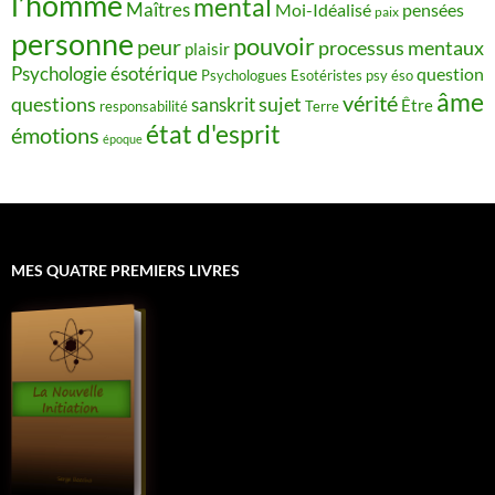
l’homme
mental
Maîtres
Moi-Idéalisé
pensées
paix
personne
pouvoir
peur
processus mentaux
plaisir
Psychologie ésotérique
question
Psychologues Esotéristes
psy éso
âme
vérité
questions
sujet
sanskrit
Être
responsabilité
Terre
état d'esprit
émotions
époque
MES QUATRE PREMIERS LIVRES