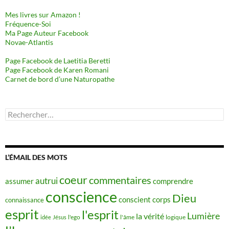
Mes livres sur Amazon !
Fréquence-Soi
Ma Page Auteur Facebook
Novae-Atlantis
Page Facebook de Laetitia Beretti
Page Facebook de Karen Romani
Carnet de bord d’une Naturopathe
Rechercher :
L’ÉMAIL DES MOTS
coeur
commentaires
autrui
assumer
comprendre
conscience
Dieu
conscient
corps
connaissance
esprit
l'esprit
Lumière
la vérité
idée
Jésus
l'ego
l'âme
logique