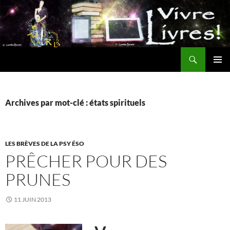
Aller
au
contenu
Recherche
MENU
PRINCI
Archives par mot-clé : états spirituels
LES BRÈVES DE LA PSY ÉSO
PRÊCHER POUR DES
PRUNES
11 JUIN 2013