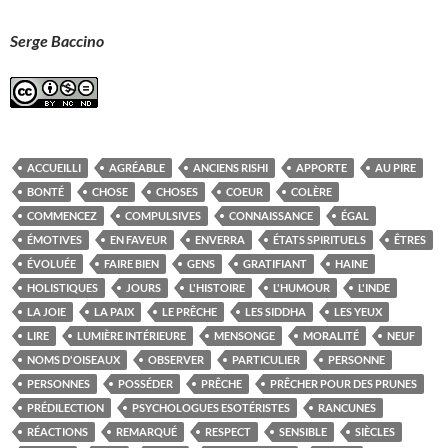
Serge Baccino
ACCUEILLI
AGRÉABLE
ANCIENS RISHI
APPORTE
AU PIRE
BONTÉ
CHOSE
CHOSES
COEUR
COLÈRE
COMMENCEZ
COMPULSIVES
CONNAISSANCE
ÉGAL
ÉMOTIVES
EN FAVEUR
ENVERRA
ÉTATS SPIRITUELS
ÊTRES
ÉVOLUÉE
FAIRE BIEN
GENS
GRATIFIANT
HAINE
HOLISTIQUES
JOURS
L'HISTOIRE
L'HUMOUR
L'INDE
LA JOIE
LA PAIX
LE PRÊCHE
LES SIDDHA
LES YEUX
LIRE
LUMIÈRE INTÉRIEURE
MENSONGE
MORALITÉ
NEUF
NOMS D'OISEAUX
OBSERVER
PARTICULIER
PERSONNE
PERSONNES
POSSÉDER
PRÊCHE
PRÊCHER POUR DES PRUNES
PRÉDILECTION
PSYCHOLOGUES ESOTÉRISTES
RANCUNES
RÉACTIONS
REMARQUÉ
RESPECT
SENSIBLE
SIÈCLES