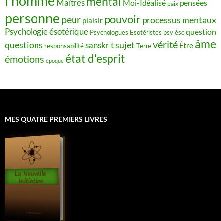
l’homme
mental
Maîtres
Moi-Idéalisé
pensées
paix
personne
pouvoir
peur
processus mentaux
plaisir
Psychologie ésotérique
question
Psychologues Esotéristes
psy éso
âme
vérité
questions
sujet
sanskrit
Être
responsabilité
Terre
état d'esprit
émotions
époque
MES QUATRE PREMIERS LIVRES