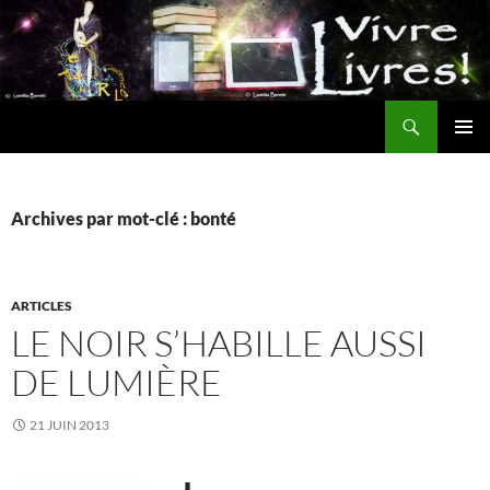
Aller
au
contenu
Recherche
MENU
PRINCI
Archives par mot-clé : bonté
ARTICLES
LE NOIR S’HABILLE AUSSI
DE LUMIÈRE
21 JUIN 2013