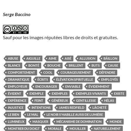
Serge Baccino
Sauf pour les images réputées libres de droits et gratuites.
ABUSE
AIGUILLE
AIME
AISÉ
ALLUSION
BÂILLON
BLANCS
BONTÉ
BOUCHE
BRILLENT
BUTS
CAUSE
COMPORTEMENT
COOL
COURAGEUSEMENT
DÉFENDRE
DRAMATIQUE
ÉCRITS
ÉLÉVATION SPIRITUELLE
EMPLOYÉS
EMPLOYEUR
ENCOURAGER
ENVIABLE
ÉVIDEMMENT
ÉVIDENT
EXEMPLE
EXEMPLES
EXEMPLES VIVANTS
EXISTE
EXPÉRIENCE
FEINT
GÉNÉREUX
GENTILLESSE
HÉLAS
INJUSTICE
INTENTIONS
JAMES REDFIELD
LÂCHETÉ
LE BIEN
LE MAL
LE NOIR S'HABILLE AUSSI DE LUMIÈRE
LUMINEUX
MASQUER
MÉCANISME DE DOMINATION
MONDE
MONTRER DU DOIGT
MORALE
MOUILLER
NATURELLEMENT