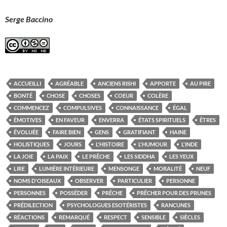
Serge Baccino
ACCUEILLI
AGRÉABLE
ANCIENS RISHI
APPORTE
AU PIRE
BONTÉ
CHOSE
CHOSES
COEUR
COLÈRE
COMMENCEZ
COMPULSIVES
CONNAISSANCE
ÉGAL
ÉMOTIVES
EN FAVEUR
ENVERRA
ÉTATS SPIRITUELS
ÊTRES
ÉVOLUÉE
FAIRE BIEN
GENS
GRATIFIANT
HAINE
HOLISTIQUES
JOURS
L'HISTOIRE
L'HUMOUR
L'INDE
LA JOIE
LA PAIX
LE PRÊCHE
LES SIDDHA
LES YEUX
LIRE
LUMIÈRE INTÉRIEURE
MENSONGE
MORALITÉ
NEUF
NOMS D'OISEAUX
OBSERVER
PARTICULIER
PERSONNE
PERSONNES
POSSÉDER
PRÊCHE
PRÊCHER POUR DES PRUNES
PRÉDILECTION
PSYCHOLOGUES ESOTÉRISTES
RANCUNES
RÉACTIONS
REMARQUÉ
RESPECT
SENSIBLE
SIÈCLES