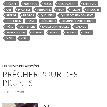
NÉGATIF
NOIRCEUR
NOIRS
OBSERVATION
OBSERVEZ
OSE
PAGAILLE
PERSONNE
PEUR
PLEXUS
PRÉJUGÉS
PREUVE
PROPOS
QUALIFIER
QUI NE DIT RIEN CONSENT
QUOTIDIEN
RAME
RÉFLEXION
REMONTÉE VERS LE DIVIN
RÔLE
S'ENTENDRE
SAGESSE SPIRITUELLE
SALAUD
SALIR LES YEUX
SE TAIRE
SERVICE
SILENCE
TERRE
VIVRE
VOTÉ
LES BRÈVES DE LA PSY ÉSO
PRÊCHER POUR DES
PRUNES
11 JUIN 2013