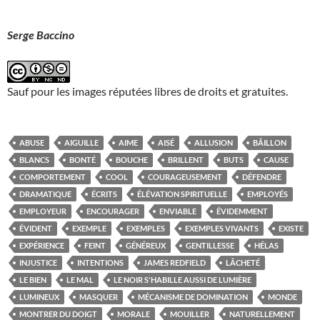
Serge Baccino
Sauf pour les images réputées libres de droits et gratuites.
ABUSE
AIGUILLE
AIME
AISÉ
ALLUSION
BÂILLON
BLANCS
BONTÉ
BOUCHE
BRILLENT
BUTS
CAUSE
COMPORTEMENT
COOL
COURAGEUSEMENT
DÉFENDRE
DRAMATIQUE
ÉCRITS
ÉLÉVATION SPIRITUELLE
EMPLOYÉS
EMPLOYEUR
ENCOURAGER
ENVIABLE
ÉVIDEMMENT
ÉVIDENT
EXEMPLE
EXEMPLES
EXEMPLES VIVANTS
EXISTE
EXPÉRIENCE
FEINT
GÉNÉREUX
GENTILLESSE
HÉLAS
INJUSTICE
INTENTIONS
JAMES REDFIELD
LÂCHETÉ
LE BIEN
LE MAL
LE NOIR S'HABILLE AUSSI DE LUMIÈRE
LUMINEUX
MASQUER
MÉCANISME DE DOMINATION
MONDE
MONTRER DU DOIGT
MORALE
MOUILLER
NATURELLEMENT