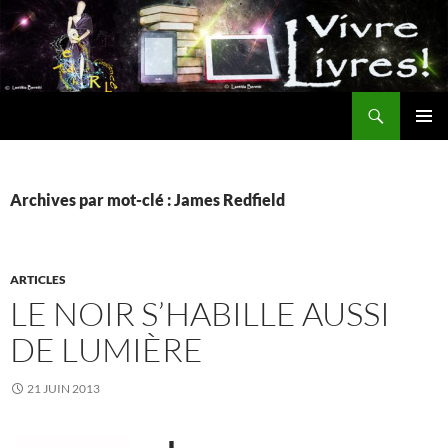
Aller
au
contenu
Recherche
MENU
PRINCI
Archives par mot-clé : James Redfield
ARTICLES
LE NOIR S’HABILLE AUSSI
DE LUMIÈRE
21 JUIN 2013