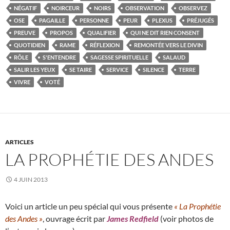
NÉGATIF
NOIRCEUR
NOIRS
OBSERVATION
OBSERVEZ
OSE
PAGAILLE
PERSONNE
PEUR
PLEXUS
PRÉJUGÉS
PREUVE
PROPOS
QUALIFIER
QUI NE DIT RIEN CONSENT
QUOTIDIEN
RAME
RÉFLEXION
REMONTÉE VERS LE DIVIN
RÔLE
S'ENTENDRE
SAGESSE SPIRITUELLE
SALAUD
SALIR LES YEUX
SE TAIRE
SERVICE
SILENCE
TERRE
VIVRE
VOTÉ
ARTICLES
LA PROPHÉTIE DES ANDES
4 JUIN 2013
Voici un article un peu spécial qui vous présente
« La Prophétie
des Andes »
, ouvrage écrit par
James Redfield
(voir photos de