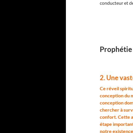
conducteur et de
Prophétie
2. Une vast
C
e réveil spirit
conception du mo
conception domi
chercher à surv
confort. Cette 
étape important
notre existence