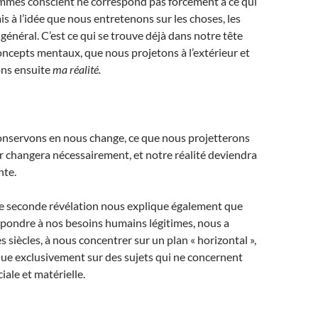
mmes conscient ne correspond pas forcément à ce qui
ais à l’idée que nous entretenons sur les choses, les
n général. C’est ce qui se trouve déjà dans notre tête
ncepts mentaux, que nous projetons à l’extérieur et
ns ensuite
ma réalité.
conservons en nous change, ce que nous projetterons
eur changera nécessairement, et notre réalité deviendra
nte.
tte seconde révélation nous explique également que
épondre à nos besoins humains légitimes, nous a
s siècles, à nous concentrer sur un plan « horizontal »,
sque exclusivement sur des sujets qui ne concernent
iale et matérielle.