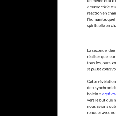
un même état d’e
« masse critique »
réaction en chaî
l’humanité, quel
spirituelle en ch
La seconde idée
réaliser que leu
tous les jours,
co
se puisse concevoi
Cette révélation
de « synchronici
bolein =
« qui va
vers le but que 
nous avions oub
renouer avec notre