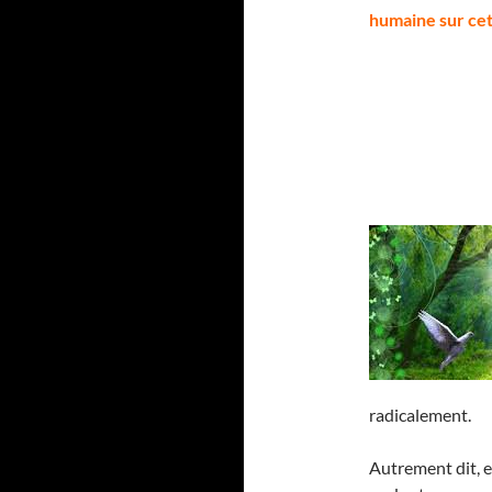
humaine sur cett
radicalement.
Autrement dit, e