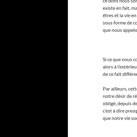
ce dont nous so
existe en fait, m
êtres et la vie e
sous forme de co
que nous appelo
Si ce que nous 
alors à l’extéri
de ce fait différe
Par ailleurs, ce
notre désir de r
obligé, depuis de
c’est à dire pre
que notre vie soc