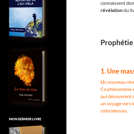
connaissent donc
révélation
du li
Prophétie
1. Une mass
U
n nouveau révei
Ce phénomène est
qui découvrent q
un voyage vers l
coïncidences.
MON DERNIER LIVRE