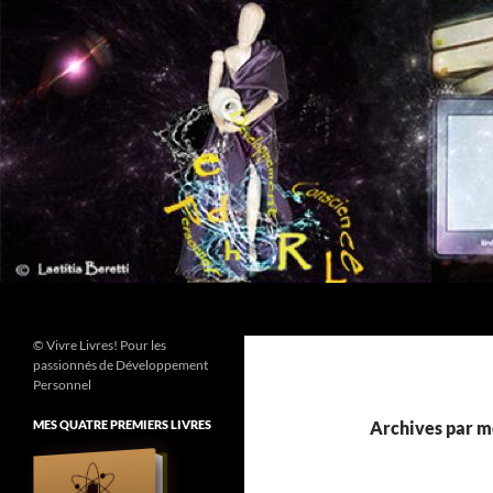
Aller
au
contenu
Recherche
© Vivre Livres! Pour les
passionnés de Développement
Personnel
MES QUATRE PREMIERS LIVRES
Archives par mo