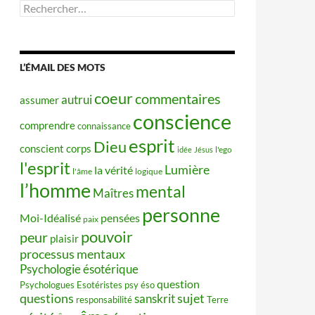
Rechercher :
L’ÉMAIL DES MOTS
coeur
commentaires
autrui
assumer
conscience
comprendre
connaissance
esprit
Dieu
conscient
corps
idée
Jésus
l'ego
l'esprit
Lumière
la vérité
l'âme
logique
l’homme
mental
Maîtres
personne
Moi-Idéalisé
pensées
paix
pouvoir
peur
plaisir
processus mentaux
Psychologie ésotérique
question
Psychologues Esotéristes
psy éso
questions
sujet
sanskrit
responsabilité
Terre