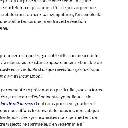
sprit ou ou prise de conscience semblable, une
est atteinte, ce qui a pour effet de provoquer une
ne et de transformer « par sympathie », l’ensemble de
 que soit le temps que prendra cette réaction
aîne.
 proposée est que les gens attentifs commencent à
r vie même, leur existence apparemment « banale » de
nsiste en la véritable et unique révélation spirituelle qui
r, durant l’incarnation !
 permanente se présente, en particulier, sous la forme
tés », c’est à dire d’évènements symboliques (sin
 dans le même sens »
) qui nous poussent gentiment
nous nous étions fixé, avant de nous incarner, et que
lié depuis. Ces synchronicités nous permettent de
 trajectoire spirituelle, d’en redéfinir le fil