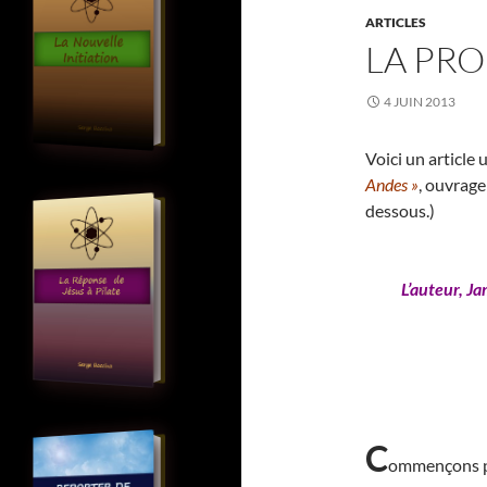
ARTICLES
LA PRO
4 JUIN 2013
Voici un article
Andes »
, ouvrage
dessous.)
L’auteur, Ja
C
ommençons par