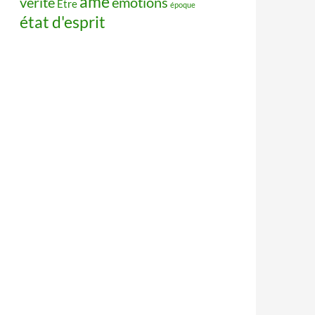
âme
vérité
émotions
Être
époque
état d'esprit