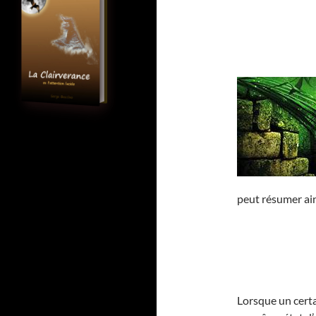
peut résumer ain
Lorsque un cert