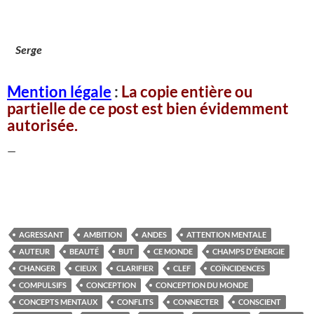
Serge
Mention légale
:
La copie entière ou
partielle de ce post est bien évidemment
autorisée.
—
AGRESSANT
AMBITION
ANDES
ATTENTION MENTALE
AUTEUR
BEAUTÉ
BUT
CE MONDE
CHAMPS D'ÉNERGIE
CHANGER
CIEUX
CLARIFIER
CLEF
COÏNCIDENCES
COMPULSIFS
CONCEPTION
CONCEPTION DU MONDE
CONCEPTS MENTAUX
CONFLITS
CONNECTER
CONSCIENT