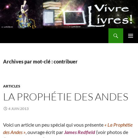
Aller
au
contenu
Recherche
MENU
PRINCI
Archives par mot-clé : contribuer
ARTICLES
LA PROPHÉTIE DES ANDES
4 JUIN 2013
Voici un article un peu spécial qui vous présente
« La Prophétie
des Andes »
, ouvrage écrit par
James Redfield
(voir photos de