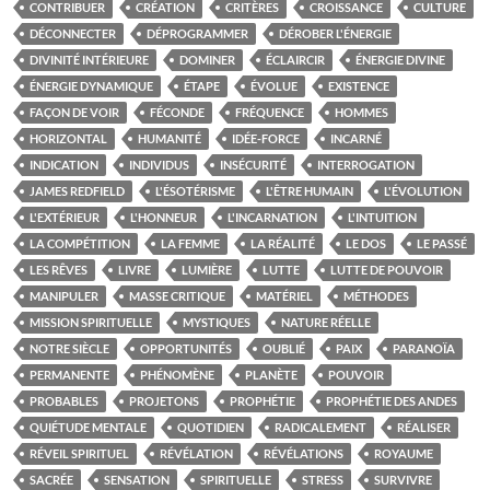
CONTRIBUER
CRÉATION
CRITÈRES
CROISSANCE
CULTURE
DÉCONNECTER
DÉPROGRAMMER
DÉROBER L'ÉNERGIE
DIVINITÉ INTÉRIEURE
DOMINER
ÉCLAIRCIR
ÉNERGIE DIVINE
ÉNERGIE DYNAMIQUE
ÉTAPE
ÉVOLUE
EXISTENCE
FAÇON DE VOIR
FÉCONDE
FRÉQUENCE
HOMMES
HORIZONTAL
HUMANITÉ
IDÉE-FORCE
INCARNÉ
INDICATION
INDIVIDUS
INSÉCURITÉ
INTERROGATION
JAMES REDFIELD
L'ÉSOTÉRISME
L'ÊTRE HUMAIN
L'ÉVOLUTION
L'EXTÉRIEUR
L'HONNEUR
L'INCARNATION
L'INTUITION
LA COMPÉTITION
LA FEMME
LA RÉALITÉ
LE DOS
LE PASSÉ
LES RÊVES
LIVRE
LUMIÈRE
LUTTE
LUTTE DE POUVOIR
MANIPULER
MASSE CRITIQUE
MATÉRIEL
MÉTHODES
MISSION SPIRITUELLE
MYSTIQUES
NATURE RÉELLE
NOTRE SIÈCLE
OPPORTUNITÉS
OUBLIÉ
PAIX
PARANOÏA
PERMANENTE
PHÉNOMÈNE
PLANÈTE
POUVOIR
PROBABLES
PROJETONS
PROPHÉTIE
PROPHÉTIE DES ANDES
QUIÉTUDE MENTALE
QUOTIDIEN
RADICALEMENT
RÉALISER
RÉVEIL SPIRITUEL
RÉVÉLATION
RÉVÉLATIONS
ROYAUME
SACRÉE
SENSATION
SPIRITUELLE
STRESS
SURVIVRE