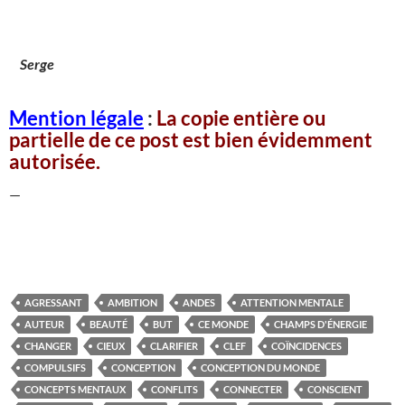
Serge
Mention légale
:
La copie entière ou
partielle de ce post est bien évidemment
autorisée.
—
AGRESSANT
AMBITION
ANDES
ATTENTION MENTALE
AUTEUR
BEAUTÉ
BUT
CE MONDE
CHAMPS D'ÉNERGIE
CHANGER
CIEUX
CLARIFIER
CLEF
COÏNCIDENCES
COMPULSIFS
CONCEPTION
CONCEPTION DU MONDE
CONCEPTS MENTAUX
CONFLITS
CONNECTER
CONSCIENT