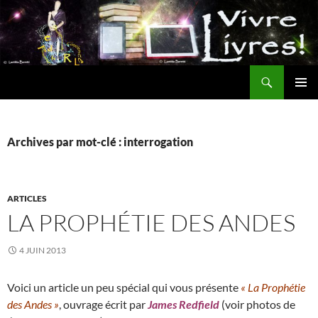
Aller
au
contenu
Recherche
MENU
PRINCI
Archives par mot-clé : interrogation
ARTICLES
LA PROPHÉTIE DES ANDES
4 JUIN 2013
Voici un article un peu spécial qui vous présente
« La Prophétie
des Andes »
, ouvrage écrit par
James Redfield
(voir photos de