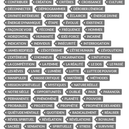
CONTRIBUER
CRÉATION
CRITÈRES
CROISSANCE
CULTURE
DÉCONNECTER
DÉPROGRAMMER
DÉROBER L'ÉNERGIE
DIVINITÉ INTÉRIEURE
DOMINER
ÉCLAIRCIR
ÉNERGIE DIVINE
ÉNERGIE DYNAMIQUE
ÉTAPE
ÉVOLUE
EXISTENCE
FAÇON DE VOIR
FÉCONDE
FRÉQUENCE
HOMMES
HORIZONTAL
HUMANITÉ
IDÉE-FORCE
INCARNÉ
INDICATION
INDIVIDUS
INSÉCURITÉ
INTERROGATION
JAMES REDFIELD
L'ÉSOTÉRISME
L'ÊTRE HUMAIN
L'ÉVOLUTION
L'EXTÉRIEUR
L'HONNEUR
L'INCARNATION
L'INTUITION
LA COMPÉTITION
LA FEMME
LA RÉALITÉ
LE DOS
LE PASSÉ
LES RÊVES
LIVRE
LUMIÈRE
LUTTE
LUTTE DE POUVOIR
MANIPULER
MASSE CRITIQUE
MATÉRIEL
MÉTHODES
MISSION SPIRITUELLE
MYSTIQUES
NATURE RÉELLE
NOTRE SIÈCLE
OPPORTUNITÉS
OUBLIÉ
PAIX
PARANOÏA
PERMANENTE
PHÉNOMÈNE
PLANÈTE
POUVOIR
PROBABLES
PROJETONS
PROPHÉTIE
PROPHÉTIE DES ANDES
QUIÉTUDE MENTALE
QUOTIDIEN
RADICALEMENT
RÉALISER
RÉVEIL SPIRITUEL
RÉVÉLATION
RÉVÉLATIONS
ROYAUME
SACRÉE
SENSATION
SPIRITUELLE
STRESS
SURVIVRE