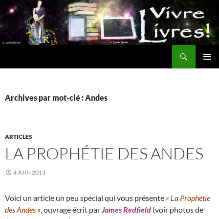
Aller
au
contenu
Recherche
MENU
PRINCI
Archives par mot-clé : Andes
ARTICLES
LA PROPHÉTIE DES ANDES
4 JUIN 2013
Voici un article un peu spécial qui vous présente
« La Prophétie
des Andes »
, ouvrage écrit par
James Redfield
(voir photos de