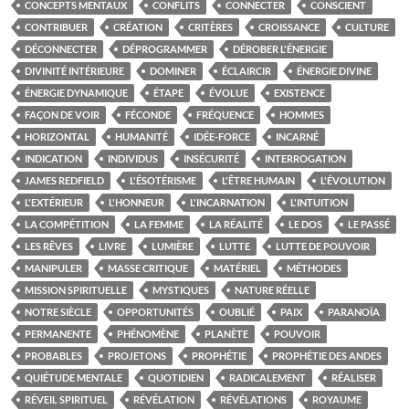
CONCEPTS MENTAUX
CONFLITS
CONNECTER
CONSCIENT
CONTRIBUER
CRÉATION
CRITÈRES
CROISSANCE
CULTURE
DÉCONNECTER
DÉPROGRAMMER
DÉROBER L'ÉNERGIE
DIVINITÉ INTÉRIEURE
DOMINER
ÉCLAIRCIR
ÉNERGIE DIVINE
ÉNERGIE DYNAMIQUE
ÉTAPE
ÉVOLUE
EXISTENCE
FAÇON DE VOIR
FÉCONDE
FRÉQUENCE
HOMMES
HORIZONTAL
HUMANITÉ
IDÉE-FORCE
INCARNÉ
INDICATION
INDIVIDUS
INSÉCURITÉ
INTERROGATION
JAMES REDFIELD
L'ÉSOTÉRISME
L'ÊTRE HUMAIN
L'ÉVOLUTION
L'EXTÉRIEUR
L'HONNEUR
L'INCARNATION
L'INTUITION
LA COMPÉTITION
LA FEMME
LA RÉALITÉ
LE DOS
LE PASSÉ
LES RÊVES
LIVRE
LUMIÈRE
LUTTE
LUTTE DE POUVOIR
MANIPULER
MASSE CRITIQUE
MATÉRIEL
MÉTHODES
MISSION SPIRITUELLE
MYSTIQUES
NATURE RÉELLE
NOTRE SIÈCLE
OPPORTUNITÉS
OUBLIÉ
PAIX
PARANOÏA
PERMANENTE
PHÉNOMÈNE
PLANÈTE
POUVOIR
PROBABLES
PROJETONS
PROPHÉTIE
PROPHÉTIE DES ANDES
QUIÉTUDE MENTALE
QUOTIDIEN
RADICALEMENT
RÉALISER
RÉVEIL SPIRITUEL
RÉVÉLATION
RÉVÉLATIONS
ROYAUME