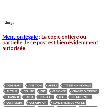
Serge
Mention légale
:
La copie entière ou
partielle de ce post est bien évidemment
autorisée.
—
AGRESSANT
AMBITION
ANDES
ATTENTION MENTALE
AUTEUR
BEAUTÉ
BUT
CE MONDE
CHAMPS D'ÉNERGIE
CHANGER
CIEUX
CLARIFIER
CLEF
COÏNCIDENCES
COMPULSIFS
CONCEPTION
CONCEPTION DU MONDE