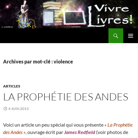
Aller
au
contenu
Recherche
MENU
PRINCI
Archives par mot-clé : violence
ARTICLES
LA PROPHÉTIE DES ANDES
4 JUIN 2013
Voici un article un peu spécial qui vous présente
« La Prophétie
des Andes »
, ouvrage écrit par
James Redfield
(voir photos de