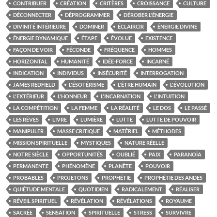
CONTRIBUER
CRÉATION
CRITÈRES
CROISSANCE
CULTURE
DÉCONNECTER
DÉPROGRAMMER
DÉROBER L'ÉNERGIE
DIVINITÉ INTÉRIEURE
DOMINER
ÉCLAIRCIR
ÉNERGIE DIVINE
ÉNERGIE DYNAMIQUE
ÉTAPE
ÉVOLUE
EXISTENCE
FAÇON DE VOIR
FÉCONDE
FRÉQUENCE
HOMMES
HORIZONTAL
HUMANITÉ
IDÉE-FORCE
INCARNÉ
INDICATION
INDIVIDUS
INSÉCURITÉ
INTERROGATION
JAMES REDFIELD
L'ÉSOTÉRISME
L'ÊTRE HUMAIN
L'ÉVOLUTION
L'EXTÉRIEUR
L'HONNEUR
L'INCARNATION
L'INTUITION
LA COMPÉTITION
LA FEMME
LA RÉALITÉ
LE DOS
LE PASSÉ
LES RÊVES
LIVRE
LUMIÈRE
LUTTE
LUTTE DE POUVOIR
MANIPULER
MASSE CRITIQUE
MATÉRIEL
MÉTHODES
MISSION SPIRITUELLE
MYSTIQUES
NATURE RÉELLE
NOTRE SIÈCLE
OPPORTUNITÉS
OUBLIÉ
PAIX
PARANOÏA
PERMANENTE
PHÉNOMÈNE
PLANÈTE
POUVOIR
PROBABLES
PROJETONS
PROPHÉTIE
PROPHÉTIE DES ANDES
QUIÉTUDE MENTALE
QUOTIDIEN
RADICALEMENT
RÉALISER
RÉVEIL SPIRITUEL
RÉVÉLATION
RÉVÉLATIONS
ROYAUME
SACRÉE
SENSATION
SPIRITUELLE
STRESS
SURVIVRE