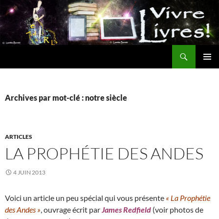
Aller
au
contenu
Recherche
MENU
PRINCI
Archives par mot-clé : notre siècle
ARTICLES
LA PROPHÉTIE DES ANDES
4 JUIN 2013
Voici un article un peu spécial qui vous présente
« La Prophétie
des Andes »
, ouvrage écrit par
James Redfield
(voir photos de