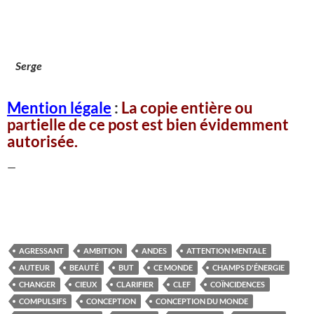
Serge
Mention légale
:
La copie entière ou
partielle de ce post est bien évidemment
autorisée.
—
AGRESSANT
AMBITION
ANDES
ATTENTION MENTALE
AUTEUR
BEAUTÉ
BUT
CE MONDE
CHAMPS D'ÉNERGIE
CHANGER
CIEUX
CLARIFIER
CLEF
COÏNCIDENCES
COMPULSIFS
CONCEPTION
CONCEPTION DU MONDE