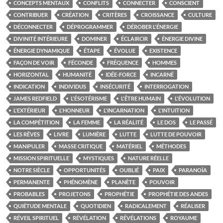
CONCEPTS MENTAUX
CONFLITS
CONNECTER
CONSCIENT
CONTRIBUER
CRÉATION
CRITÈRES
CROISSANCE
CULTURE
DÉCONNECTER
DÉPROGRAMMER
DÉROBER L'ÉNERGIE
DIVINITÉ INTÉRIEURE
DOMINER
ÉCLAIRCIR
ÉNERGIE DIVINE
ÉNERGIE DYNAMIQUE
ÉTAPE
ÉVOLUE
EXISTENCE
FAÇON DE VOIR
FÉCONDE
FRÉQUENCE
HOMMES
HORIZONTAL
HUMANITÉ
IDÉE-FORCE
INCARNÉ
INDICATION
INDIVIDUS
INSÉCURITÉ
INTERROGATION
JAMES REDFIELD
L'ÉSOTÉRISME
L'ÊTRE HUMAIN
L'ÉVOLUTION
L'EXTÉRIEUR
L'HONNEUR
L'INCARNATION
L'INTUITION
LA COMPÉTITION
LA FEMME
LA RÉALITÉ
LE DOS
LE PASSÉ
LES RÊVES
LIVRE
LUMIÈRE
LUTTE
LUTTE DE POUVOIR
MANIPULER
MASSE CRITIQUE
MATÉRIEL
MÉTHODES
MISSION SPIRITUELLE
MYSTIQUES
NATURE RÉELLE
NOTRE SIÈCLE
OPPORTUNITÉS
OUBLIÉ
PAIX
PARANOÏA
PERMANENTE
PHÉNOMÈNE
PLANÈTE
POUVOIR
PROBABLES
PROJETONS
PROPHÉTIE
PROPHÉTIE DES ANDES
QUIÉTUDE MENTALE
QUOTIDIEN
RADICALEMENT
RÉALISER
RÉVEIL SPIRITUEL
RÉVÉLATION
RÉVÉLATIONS
ROYAUME