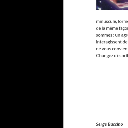
minuscule, form
de la même façon
sommes : un agré
interagissent de
ne vous convient
Changez d’esprit
Serge Baccino