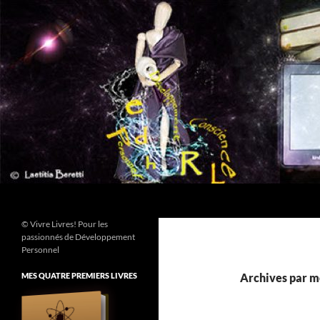
Aller
au
contenu
Recherche
© Vivre Livres! Pour les
passionnés de Développement
Personnel
MES QUATRE PREMIERS LIVRES
Archives par m