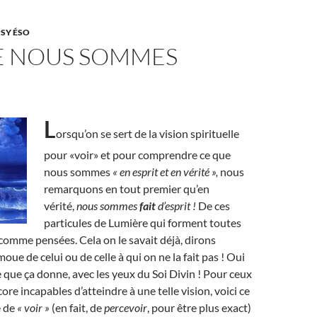
PSY ÉSO
E NOUS SOMMES
L
orsqu’on se sert de la vision spirituelle
pour «voir» et pour comprendre ce que
nous sommes
« en esprit et en vérité »,
nous
remarquons en tout premier qu’en
vérité,
nous sommes
fait
d’esprit !
De ces
particules de Lumière qui forment toutes
comme pensées. Cela on le savait déjà, dirons
moue de celui ou de celle à qui on ne la fait pas ! Oui
ce que ça donne, avec les yeux du Soi Divin ! Pour ceux
ore incapables d’atteindre à une telle vision, voici ce
e de
« voir »
(en fait, de
percevoir
, pour être plus exact)