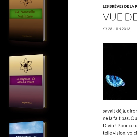
LES BRÈVES DE LA 
VUE DE
28 JUIN 2013
savait déjà, diro
ne la fait pas. O
Divin ! Pour ceu
telle vision, voic