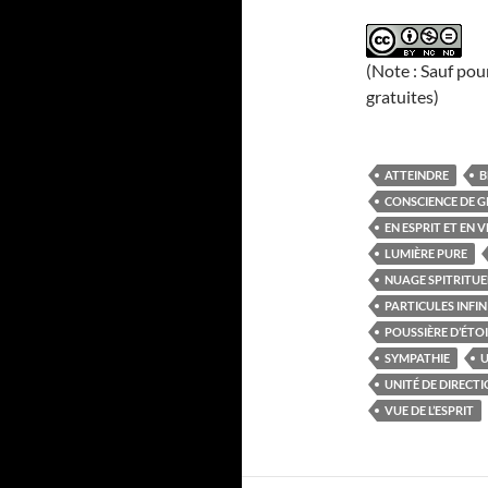
(Note : Sauf pou
gratuites)
ATTEINDRE
B
CONSCIENCE DE 
EN ESPRIT ET EN V
LUMIÈRE PURE
NUAGE SPITRITUE
PARTICULES INFI
POUSSIÈRE D’ÉTO
SYMPATHIE
U
UNITÉ DE DIRECTI
VUE DE L’ESPRIT