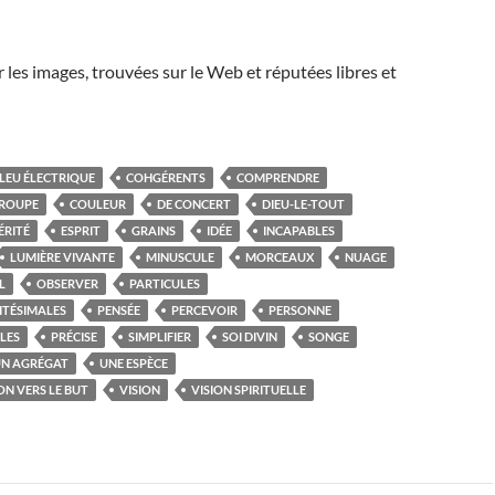
r les images, trouvées sur le Web et réputées libres et
LEU ÉLECTRIQUE
COHGÉRENTS
COMPRENDRE
GROUPE
COULEUR
DE CONCERT
DIEU-LE-TOUT
ÉRITÉ
ESPRIT
GRAINS
IDÉE
INCAPABLES
LUMIÈRE VIVANTE
MINUSCULE
MORCEAUX
NUAGE
L
OBSERVER
PARTICULES
NITÉSIMALES
PENSÉE
PERCEVOIR
PERSONNE
ILES
PRÉCISE
SIMPLIFIER
SOI DIVIN
SONGE
N AGRÉGAT
UNE ESPÈCE
ON VERS LE BUT
VISION
VISION SPIRITUELLE