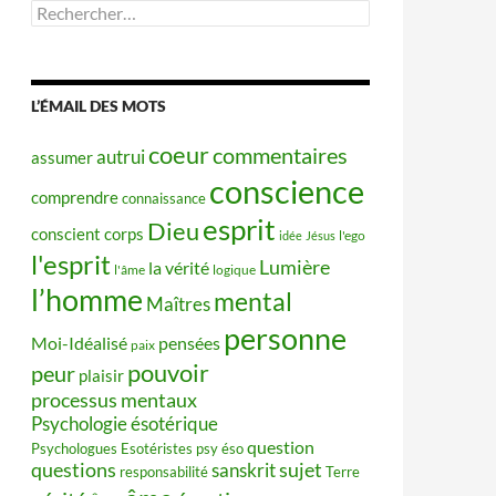
Rechercher :
L’ÉMAIL DES MOTS
coeur
commentaires
autrui
assumer
conscience
comprendre
connaissance
esprit
Dieu
conscient
corps
idée
Jésus
l'ego
l'esprit
Lumière
la vérité
l'âme
logique
l’homme
mental
Maîtres
personne
Moi-Idéalisé
pensées
paix
pouvoir
peur
plaisir
processus mentaux
Psychologie ésotérique
question
Psychologues Esotéristes
psy éso
questions
sujet
sanskrit
responsabilité
Terre