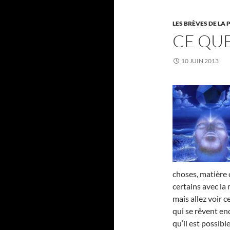
LES BRÈVES DE LA 
CE QU
10 JUIN 2013
choses, matière 
certains avec la 
mais allez voir 
qui se rêvent enc
qu’il est possibl