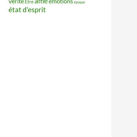
âme
vérité
émotions
Être
époque
état d'esprit