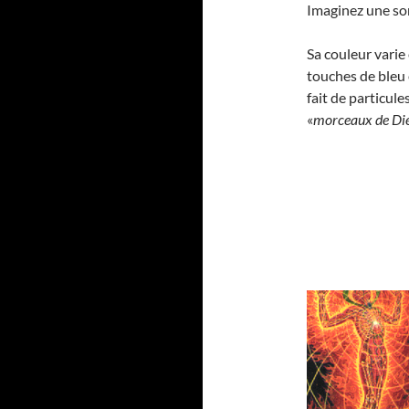
Imaginez une sor
Sa couleur varie
touches de bleu 
fait de particule
«
morceaux de Die