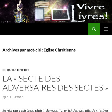
Aller
au
contenu
Recherche
MENU
PRINCI
Archives par mot-clé : Eglise Chrétienne
CE QU'ILS ONT DIT
LA « SECTE DES
ADVERSAIRES DES SECTES »
5 JUIN 2013
Je n’ai pas résisté au plaisir de vous livrer ici des extraits de « lettres