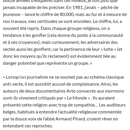
douze années d’enquêtes dans ces milieux, je suis plus que
jamais incapable de les préciser. En 1981, j’avais – péché de
jeunesse – lancé le chiffre de 80.000, mais au fur et à mesure de
nos travaux, mes certitudes se sont envolées. Le chiffre, lui, a
souvent été repris. Dans chaque groupe religieux, on a
tendance à les gonfler (cela donne du poids à la communauté
et à ses croyances), mais curieusement, les adversaires des
sectes aussi les gonflent, car la pertinence de leur « lutte » (et
donc les moyens qu’ils réclament) est évidemment liée au
danger potentiel que représente un groupe. »
« Lorsqu’un journaliste ne se soumet pas au schéma classique
anti-secte, il est aussitôt accusé de complaisance. Ainsi, les
auteurs de deux documentaires Arte consacrés aux mormons
sont-ils vivement critiqués par « Le Monde » . Ils auraient
présenté cette religion avec trop de sympathie… Les auditeurs
belges, habitués à entendre l’actualité religieuse commentée
par la douce voix de l’abbé Armand Pirard, croient rêver en
entendant ces reproches.