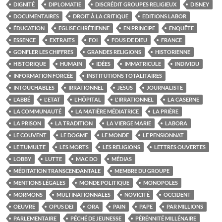
DIGNITÉ
DIPLOMATIE
DISCRÉDIT GROUPES RELIGIEUX
DISNEY
DOCUMENTAIRES
DROIT À LA CRITIQUE
EDITIONS LABOR
ÉDUCATION
EGLISE CHRÉTIENNE
EN PRINCIPE
ENQUÊTE
ESSENCE
EXTRAITS
FOI
FOUS DE DIEU
FRANCE
GONFLER LES CHIFFRES
GRANDES RELIGIONS
HISTORIENNE
HISTORIQUE
HUMAIN
IDÉES
IMMATRICULE
INDIVIDU
INFORMATION FORCÉE
INSTITUTIONS TOTALITAIRES
INTOUCHABLES
IRRATIONNEL
JÉSUS
JOURNALISTE
L'ABBÉ
L'ETAT
L'HÔPITAL
L'IRRATIONNEL
LA CASERNE
LA COMMUNAUTÉ
LA MATIÈRE MÉDIATRICE
LA PRIÈRE
LA PRISON
LA TRADITION
LA VIERGE MARIE
LABORA
LE COUVENT
LE DOGME
LE MONDE
LE PENSIONNAT
LE TUMULTE
LES MORTS
LES RELIGIONS
LETTRES OUVERTES
LOBBY
LUTTE
MAC DO
MÉDIAS
MÉDITATION TRANSCENDANTALE
MEMBRE DU GROUPE
MENTIONS LÉGALES
MONDE POLITIQUE
MONOPOLES
MORMONS
MULTINATIONNALES
NOVICITÉ
OCCIDENT
OEUVRE
OPUS DEI
ORA
PAIN
PAPE
PAR MILLIONS
PARLEMENTAIRE
PÉCHÉ DE JEUNESSE
PÉRÉNNITÉ MILLÉNAIRE