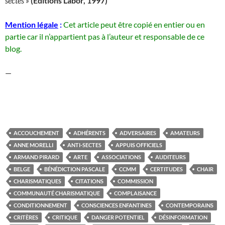
sectes »
(Editions Labor, 1997)
Mention légale
:
Cet article peut être copié en entier ou en
partie car il n’appartient pas à l’auteur et responsable de ce
blog.
—
ACCOUCHEMENT
ADHÉRENTS
ADVERSAIRES
AMATEURS
ANNE MORELLI
ANTI-SECTES
APPUIS OFFICIELS
ARMAND PIRARD
ARTE
ASSOCIATIONS
AUDITEURS
BELGE
BÉNÉDICTION PASCALE
CCMM
CERTITUDES
CHAIR
CHARISMATIQUES
CITATIONS
COMMISSION
COMMUNAUTÉ CHARISMATIQUE
COMPLAISANCE
CONDITIONNEMENT
CONSCIENCES ENFANTINES
CONTEMPORAINS
CRITÈRES
CRITIQUE
DANGER POTENTIEL
DÉSINFORMATION