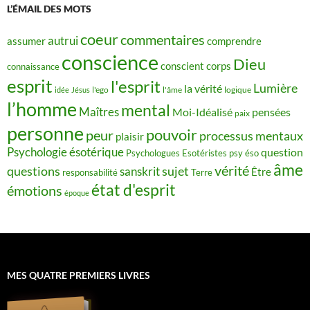
L’ÉMAIL DES MOTS
coeur
commentaires
autrui
assumer
comprendre
conscience
Dieu
conscient
corps
connaissance
esprit
l'esprit
Lumière
la vérité
idée
Jésus
l'ego
l'âme
logique
l’homme
mental
Maîtres
Moi-Idéalisé
pensées
paix
personne
pouvoir
peur
processus mentaux
plaisir
Psychologie ésotérique
question
Psychologues Esotéristes
psy éso
âme
vérité
questions
sujet
sanskrit
Être
responsabilité
Terre
état d'esprit
émotions
époque
MES QUATRE PREMIERS LIVRES