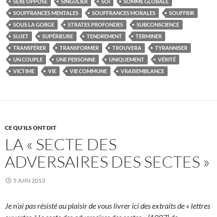
SEXE OPPOSÉ
SINGULIER
SOI
SOMME GLOBALE
SOUFFRANCES MENTALES
SOUFFRANCES MORALES
SOUFFRIR
SOUS LA GORGE
STRATES PROFONDES
SUBCONSCIENCE
SUJET
SUPÉRIEURE
TENDREMENT
TERMINER
TRANSFÉRER
TRANSFORMER
TROUVERA
TYRANNISER
UN COUPLE
UNE PERSONNE
UNIQUEMENT
VÉRITÉ
VICTIME
VIE
VIE COMMUNE
VRAISEMBLANCE
CE QU'ILS ONT DIT
LA « SECTE DES
ADVERSAIRES DES SECTES »
5 JUIN 2013
Je n’ai pas résisté au plaisir de vous livrer ici des extraits de « lettres