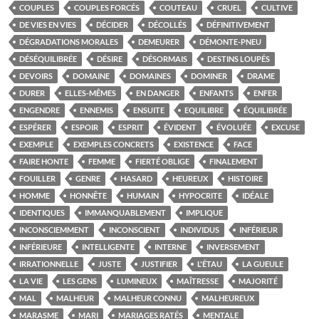
COUPLES
COUPLES FORCÉS
COUTEAU
CRUEL
CULTIVE
DE VIES EN VIES
DÉCIDER
DÉCOLLÉS
DÉFINITIVEMENT
DÉGRADATIONS MORALES
DEMEURER
DÉMONTE-PNEU
DÉSÉQUILIBRÉE
DÉSIRE
DÉSORMAIS
DESTINS LOUPÉS
DEVOIRS
DOMAINE
DOMAINES
DOMINER
DRAME
DURER
ELLES-MÊMES
EN DANGER
ENFANTS
ENFER
ENGENDRE
ENNEMIS
ENSUITE
EQUILIBRE
ÉQUILIBRÉE
ESPÉRER
ESPOIR
ESPRIT
ÉVIDENT
ÉVOLUÉE
EXCUSE
EXEMPLE
EXEMPLES CONCRETS
EXISTENCE
FACE
FAIRE HONTE
FEMME
FIERTÉ OBLIGE
FINALEMENT
FOUILLER
GENRE
HASARD
HEUREUX
HISTOIRE
HOMME
HONNÊTE
HUMAIN
HYPOCRITE
IDÉALE
IDENTIQUES
IMMANQUABLEMENT
IMPLIQUE
INCONSCIEMMENT
INCONSCIENT
INDIVIDUS
INFÉRIEUR
INFÉRIEURE
INTELLIGENTE
INTERNE
INVERSEMENT
IRRATIONNELLE
JUSTE
JUSTIFIER
L'ÉTAU
LA GUEULE
LA VIE
LES GENS
LUMINEUX
MAÎTRESSE
MAJORITÉ
MAL
MALHEUR
MALHEUR CONNU
MALHEUREUX
MARASME
MARI
MARIAGES RATÉS
MENTALE