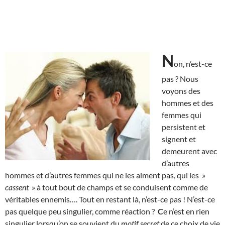
N
on, n’est-ce
pas ? Nous
voyons des
hommes et des
femmes qui
persistent et
signent et
demeurent avec
d’autres
hommes et d’autres femmes qui ne les aiment pas, qui les »
cassent
» à tout bout de champs et se conduisent comme de
véritables ennemis…. Tout en restant là, n’est-ce pas ! N’est-ce
pas quelque peu singulier, comme réaction ?
C
e n’est en rien
singulier lorsqu’on se souvient du
motif secret
de ce choix de vie