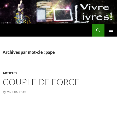
Aller
au
contenu
Recherche
MENU
PRINCI
Archives par mot-clé : pape
ARTICLES
COUPLE DE FORCE
26 JUIN 2013