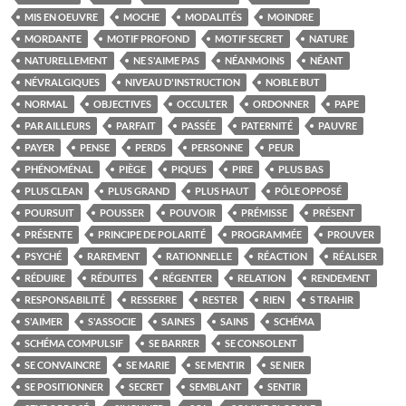
MIS EN OEUVRE
MOCHE
MODALITÉS
MOINDRE
MORDANTE
MOTIF PROFOND
MOTIF SECRET
NATURE
NATURELLEMENT
NE S'AIME PAS
NÉANMOINS
NÉANT
NÉVRALGIQUES
NIVEAU D'INSTRUCTION
NOBLE BUT
NORMAL
OBJECTIVES
OCCULTER
ORDONNER
PAPE
PAR AILLEURS
PARFAIT
PASSÉE
PATERNITÉ
PAUVRE
PAYER
PENSE
PERDS
PERSONNE
PEUR
PHÉNOMÉNAL
PIÈGE
PIQUES
PIRE
PLUS BAS
PLUS CLEAN
PLUS GRAND
PLUS HAUT
PÔLE OPPOSÉ
POURSUIT
POUSSER
POUVOIR
PRÉMISSE
PRÉSENT
PRÉSENTE
PRINCIPE DE POLARITÉ
PROGRAMMÉE
PROUVER
PSYCHÉ
RAREMENT
RATIONNELLE
RÉACTION
RÉALISER
RÉDUIRE
RÉDUITES
RÉGENTER
RELATION
RENDEMENT
RESPONSABILITÉ
RESSERRE
RESTER
RIEN
S TRAHIR
S'AIMER
S'ASSOCIE
SAINES
SAINS
SCHÉMA
SCHÉMA COMPULSIF
SE BARRER
SE CONSOLENT
SE CONVAINCRE
SE MARIE
SE MENTIR
SE NIER
SE POSITIONNER
SECRET
SEMBLANT
SENTIR