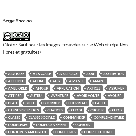
Serge Baccino
(Note : Sauf pour les images, trouvées sur le Web et réputées
libres et gratuites)
À LA BASE
À LA COLLE
À SA PLACE
ABBÉ
ABERRATION
ACCORDE
ADORE
AGIR
AIMANTE
AMANT
AMÉLIORER
AMOUR
APPLICATION
ARTICLE
ASSUMER
ATTIRER
AUTRUI
AVENTURE
AVOIR HONTE
AVOUER
BEAU
BELLE
BOURBIER
BOURREAU
CACHÉ
CAUSES PREMIÈRES
CHANCES
CHOISI
CHOISIR
CHOIX
CLASSE
CLASSE SOCIALE
COMMANDER
COMPLÉMENTAIRE
COMPLEXÉE
COMPULSIVEMENT
CONJOINT
CONJOINTS AMOUREUX
CONSCIENTS
COUPLE DE FORCE