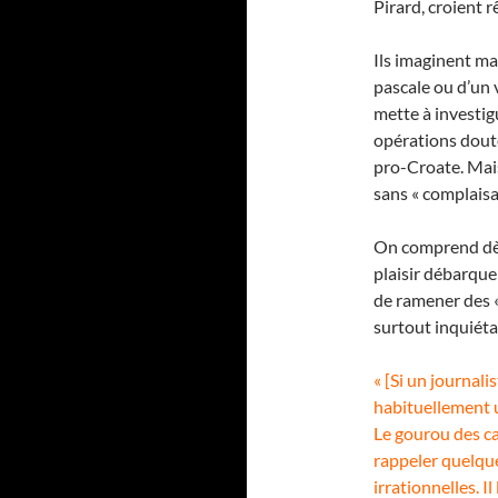
Pirard, croient 
Ils imaginent ma
pascale ou d’un
mette à investig
opérations doute
pro-Croate. Mais
sans « complaisan
On comprend dès 
plaisir débarque
de ramener des «
surtout inquiét
« [Si un journali
habituellement u
Le gourou des ca
rappeler quelqu
irrationnelles. I