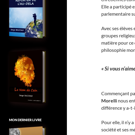
Elle a participé
parlementaire su
Avec ses élèves e
groupes religieux
matière pour ce c
philosophie mora
« Si vous n’aime
Commençant par
Morelli
nous ent
différence y a-t-i
MON DERNIER LIVRE
Pour elle, il n’y
société et ses m