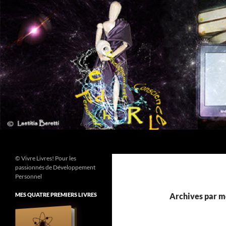
Aller
au
contenu
Recherche
© Vivre Livres! Pour les
passionnés de Développement
Personnel
MES QUATRE PREMIERS LIVRES
Archives par mo