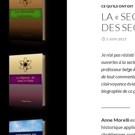
CE QU'ILS ONT DIT
LA « S
DES SE
5 JUIN 2013
Je n’ai pas résisté
ouvertes à la sect
professeur belge
de tout commentair
clairvoyance évid
biographie de ce p
________________
A
nne Morelli
es
historique appli
chrétiennes con