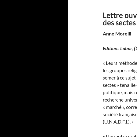
Lettre ouv
des sectes
Anne Morelli
Editions Labor,
(
« Leurs méthodes
les groupes reli
semer à ce sujet
sectes » tenaill
politique, mais 
recherche univer
« marché », cor
société française
(U.N.A.D.F.I.). »
« Une autre prat