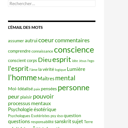
Rechercher :
L’ÉMAIL DES MOTS
coeur
commentaires
autrui
assumer
conscience
comprendre
connaissance
esprit
Dieu
conscient
corps
idée
Jésus
l'ego
l'esprit
Lumière
la vérité
l'âme
logique
l’homme
mental
Maîtres
personne
Moi-Idéalisé
pensées
paix
pouvoir
peur
plaisir
processus mentaux
Psychologie ésotérique
question
Psychologues Esotéristes
psy éso
questions
sujet
sanskrit
responsabilité
Terre