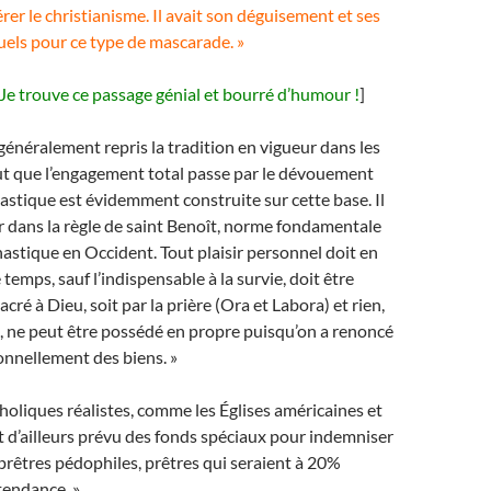
érer le christianisme. Il avait son déguisement et ses
tuels pour ce type de mascarade. »
Je trouve ce passage génial et bourré d’humour !
]
 généralement repris la tradition en vigueur dans les
eut que l’engagement total passe par le dévouement
nastique est évidemment construite sur cette base. Il
r dans la règle de saint Benoît, norme fondamentale
astique en Occident. Tout plaisir personnel doit en
e temps, sauf l’indispensable à la survie, doit être
ré à Dieu, soit par la prière (Ora et Labora) et rien,
, ne peut être possédé en propre puisqu’on a renoncé
onnellement des biens. »
tholiques réalistes, comme les Églises américaines et
 d’ailleurs prévu des fonds spéciaux pour indemniser
 prêtres pédophiles, prêtres qui seraient à 20%
tendance. »