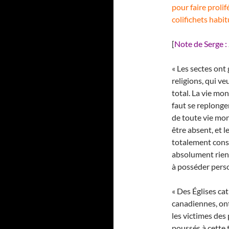
pour faire prolif
colifichets habi
[
Note de Serge :
« Les sectes ont
religions, qui v
total. La vie mo
faut se replonge
de toute vie mon
être absent, et l
totalement consac
absolument rien
à posséder pers
« Des Églises ca
canadiennes, ont
les victimes des
poussés à cette 