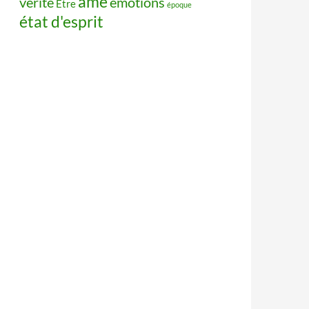
âme
vérité
émotions
Être
époque
état d'esprit