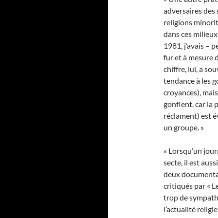
adversaires des s
religions minori
dans ces milieux,
1981, j’avais – p
fur et à mesure 
chiffre, lui, a s
tendance à les g
croyances), mais
gonflent, car la 
réclament) est 
un groupe. »
« Lorsqu’un jour
secte, il est aus
deux documentai
critiqués par « L
trop de sympath
l’actualité reli