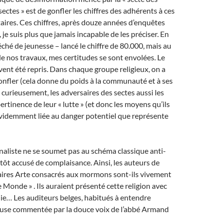
ectes » est de gonfler les chiffres des adhérents à ces
taires. Ces chiffres, après douze années d’enquêtes
 je suis plus que jamais incapable de les préciser. En
éché de jeunesse – lancé le chiffre de 80.000, mais au
de nos travaux, mes certitudes se sont envolées. Le
ouvent été repris. Dans chaque groupe religieux, on a
onfler (cela donne du poids à la communauté et à ses
 curieusement, les adversaires des sectes aussi les
pertinence de leur « lutte » (et donc les moyens qu’ils
évidemment liée au danger potentiel que représente
naliste ne se soumet pas au schéma classique anti-
sitôt accusé de complaisance. Ainsi, les auteurs de
res Arte consacrés aux mormons sont-ils vivement
e Monde » . Ils auraient présenté cette religion avec
ie… Les auditeurs belges, habitués à entendre
gieuse commentée par la douce voix de l’abbé Armand