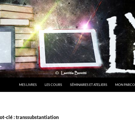
MES LIVRES
LES COURS
SÉMINAIRES ET ATELIERS
MON PARCO
t-clé : transsubstantiation