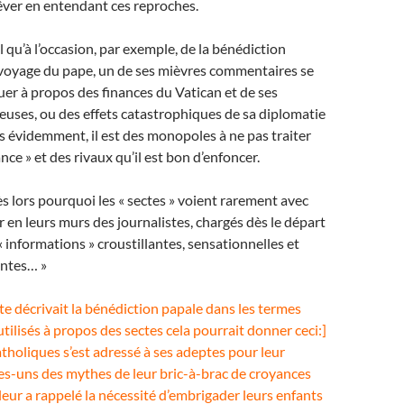
rêver en entendant ces reproches.
l qu’à l’occasion, par exemple, de la bénédiction
 voyage du pape, un de ses mièvres commentaires se
uer à propos des finances du Vatican et de ses
uses, ou des effets catastrophiques de sa diplomatie
 évidemment, il est des monopoles à ne pas traiter
ce » et des rivaux qu’il est bon d’enfoncer.
lors pourquoi les « sectes » voient rarement avec
r en leurs murs des journalistes, chargés dès le départ
 informations » croustillantes, sensationnelles et
antes… »
ste décrivait la bénédiction papale dans les termes
tilisés à propos des sectes cela pourrait donner ceci:]
tholiques s’est adressé à ses adeptes pour leur
es-uns des mythes de leur bric-à-brac de croyances
l leur a rappelé la nécessité d’embrigader leurs enfants