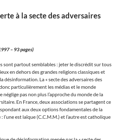
erte à la secte des adversaires
1997 – 93 pages)
 sont partout semblables : jeter le discrédit sur tous
gieux en dehors des grandes religions classiques et
 la désinformation. La « secte des adversaires des
e donc particulièrement les médias et le monde
ne néglige pas non plus l’approche du monde de la
sitaire. En France, deux associations se partagent ce
respondant aux deux options fondamentales de la
 : l’une est laïque (C.C.M.M.) et l’autre est catholique
ique de désinformation menée par la « secte des