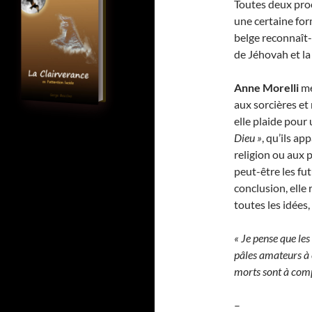
Toutes deux pr
une certaine for
belge reconnaît-i
de Jéhovah et la
Anne Morelli
me
aux sorcières et
elle plaide pour 
Dieu »
, qu’ils a
religion ou aux 
peut-être les fu
conclusion, elle 
toutes les idées,
« Je pense que les
pâles amateurs à c
morts sont à comp
–