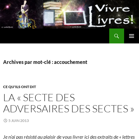
Aller
au
contenu
Recherche
MENU
PRINCI
Archives par mot-clé : accouchement
CE QU'ILS ONT DIT
LA « SECTE DES
ADVERSAIRES DES SECTES »
5 JUIN 2013
Je n’ai pas résisté au plaisir de vous livrer ici des extraits de « lettres