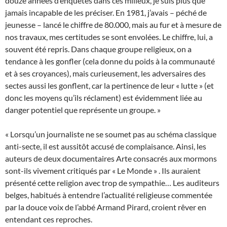
douze années d’enquêtes dans ces milieux, je suis plus que
jamais incapable de les préciser. En 1981, j’avais – péché de
jeunesse – lancé le chiffre de 80.000, mais au fur et à mesure de
nos travaux, mes certitudes se sont envolées. Le chiffre, lui, a
souvent été repris. Dans chaque groupe religieux, on a
tendance à les gonfler (cela donne du poids à la communauté
et à ses croyances), mais curieusement, les adversaires des
sectes aussi les gonflent, car la pertinence de leur « lutte » (et
donc les moyens qu’ils réclament) est évidemment liée au
danger potentiel que représente un groupe. »
« Lorsqu’un journaliste ne se soumet pas au schéma classique
anti-secte, il est aussitôt accusé de complaisance. Ainsi, les
auteurs de deux documentaires Arte consacrés aux mormons
sont-ils vivement critiqués par « Le Monde » . Ils auraient
présenté cette religion avec trop de sympathie… Les auditeurs
belges, habitués à entendre l’actualité religieuse commentée
par la douce voix de l’abbé Armand Pirard, croient rêver en
entendant ces reproches.