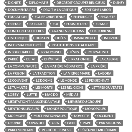
DIGNITÉ
DIPLOMATIE
DISCRÉDIT GROUPES RELIGIEUX
DISNEY
DOCUMENTAIRES
DROIT À LA CRITIQUE
EDITIONS LABOR
ÉDUCATION
EGLISE CHRÉTIENNE
EN PRINCIPE
ENQUÊTE
ESSENCE
EXTRAITS
FOI
FOUS DE DIEU
FRANCE
GONFLER LES CHIFFRES
GRANDES RELIGIONS
HISTORIENNE
HISTORIQUE
HUMAIN
IDÉES
IMMATRICULE
INDIVIDU
INFORMATION FORCÉE
INSTITUTIONS TOTALITAIRES
INTOUCHABLES
IRRATIONNEL
JÉSUS
JOURNALISTE
L'ABBÉ
L'ETAT
L'HÔPITAL
L'IRRATIONNEL
LA CASERNE
LA COMMUNAUTÉ
LA MATIÈRE MÉDIATRICE
LA PRIÈRE
LA PRISON
LA TRADITION
LA VIERGE MARIE
LABORA
LE COUVENT
LE DOGME
LE MONDE
LE PENSIONNAT
LE TUMULTE
LES MORTS
LES RELIGIONS
LETTRES OUVERTES
LOBBY
LUTTE
MAC DO
MÉDIAS
MÉDITATION TRANSCENDANTALE
MEMBRE DU GROUPE
MENTIONS LÉGALES
MONDE POLITIQUE
MONOPOLES
MORMONS
MULTINATIONNALES
NOVICITÉ
OCCIDENT
OEUVRE
OPUS DEI
ORA
PAIN
PAPE
PAR MILLIONS
PARLEMENTAIRE
PÉCHÉ DE JEUNESSE
PÉRÉNNITÉ MILLÉNAIRE