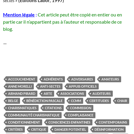
sectes »
(Editions Labor, 1997)
Mention légale
:
Cet article peut être copié en entier ou en
partie car il n’appartient pas à l’auteur et responsable de ce
blog.
—
ACCOUCHEMENT
ADHÉRENTS
ADVERSAIRES
AMATEURS
ANNE MORELLI
ANTI-SECTES
APPUIS OFFICIELS
ARMAND PIRARD
ARTE
ASSOCIATIONS
AUDITEURS
BELGE
BÉNÉDICTION PASCALE
CCMM
CERTITUDES
CHAIR
CHARISMATIQUES
CITATIONS
COMMISSION
COMMUNAUTÉ CHARISMATIQUE
COMPLAISANCE
CONDITIONNEMENT
CONSCIENCES ENFANTINES
CONTEMPORAINS
CRITÈRES
CRITIQUE
DANGER POTENTIEL
DÉSINFORMATION