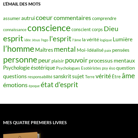
L’ÉMAIL DES MOTS
coeur
commentaires
autrui
assumer
comprendre
conscience
Dieu
conscient
corps
connaissance
esprit
l'esprit
Lumière
la vérité
idée
Jésus
l'ego
l'âme
logique
l’homme
mental
Maîtres
Moi-Idéalisé
pensées
paix
personne
pouvoir
peur
processus mentaux
plaisir
Psychologie ésotérique
question
Psychologues Esotéristes
psy éso
âme
vérité
questions
sujet
sanskrit
Être
responsabilité
Terre
état d'esprit
émotions
époque
MES QUATRE PREMIERS LIVRES