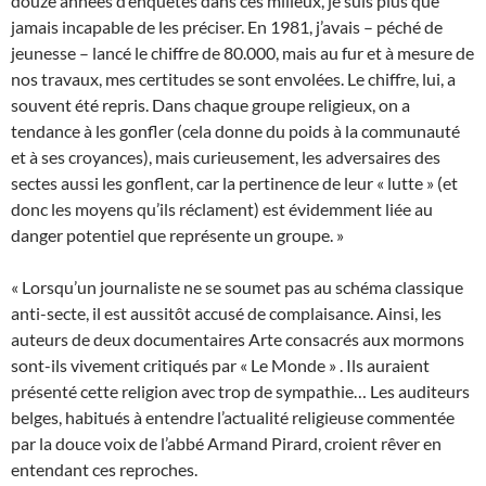
douze années d’enquêtes dans ces milieux, je suis plus que
jamais incapable de les préciser. En 1981, j’avais – péché de
jeunesse – lancé le chiffre de 80.000, mais au fur et à mesure de
nos travaux, mes certitudes se sont envolées. Le chiffre, lui, a
souvent été repris. Dans chaque groupe religieux, on a
tendance à les gonfler (cela donne du poids à la communauté
et à ses croyances), mais curieusement, les adversaires des
sectes aussi les gonflent, car la pertinence de leur « lutte » (et
donc les moyens qu’ils réclament) est évidemment liée au
danger potentiel que représente un groupe. »
« Lorsqu’un journaliste ne se soumet pas au schéma classique
anti-secte, il est aussitôt accusé de complaisance. Ainsi, les
auteurs de deux documentaires Arte consacrés aux mormons
sont-ils vivement critiqués par « Le Monde » . Ils auraient
présenté cette religion avec trop de sympathie… Les auditeurs
belges, habitués à entendre l’actualité religieuse commentée
par la douce voix de l’abbé Armand Pirard, croient rêver en
entendant ces reproches.