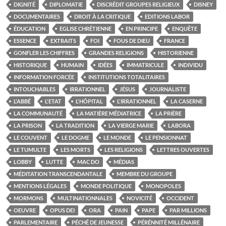
DIGNITÉ
DIPLOMATIE
DISCRÉDIT GROUPES RELIGIEUX
DISNEY
DOCUMENTAIRES
DROIT À LA CRITIQUE
EDITIONS LABOR
ÉDUCATION
EGLISE CHRÉTIENNE
EN PRINCIPE
ENQUÊTE
ESSENCE
EXTRAITS
FOI
FOUS DE DIEU
FRANCE
GONFLER LES CHIFFRES
GRANDES RELIGIONS
HISTORIENNE
HISTORIQUE
HUMAIN
IDÉES
IMMATRICULE
INDIVIDU
INFORMATION FORCÉE
INSTITUTIONS TOTALITAIRES
INTOUCHABLES
IRRATIONNEL
JÉSUS
JOURNALISTE
L'ABBÉ
L'ETAT
L'HÔPITAL
L'IRRATIONNEL
LA CASERNE
LA COMMUNAUTÉ
LA MATIÈRE MÉDIATRICE
LA PRIÈRE
LA PRISON
LA TRADITION
LA VIERGE MARIE
LABORA
LE COUVENT
LE DOGME
LE MONDE
LE PENSIONNAT
LE TUMULTE
LES MORTS
LES RELIGIONS
LETTRES OUVERTES
LOBBY
LUTTE
MAC DO
MÉDIAS
MÉDITATION TRANSCENDANTALE
MEMBRE DU GROUPE
MENTIONS LÉGALES
MONDE POLITIQUE
MONOPOLES
MORMONS
MULTINATIONNALES
NOVICITÉ
OCCIDENT
OEUVRE
OPUS DEI
ORA
PAIN
PAPE
PAR MILLIONS
PARLEMENTAIRE
PÉCHÉ DE JEUNESSE
PÉRÉNNITÉ MILLÉNAIRE