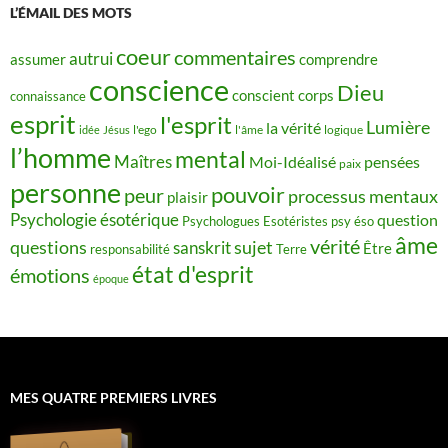
L’ÉMAIL DES MOTS
coeur
commentaires
autrui
assumer
comprendre
conscience
Dieu
conscient
corps
connaissance
esprit
l'esprit
Lumière
la vérité
idée
Jésus
l'ego
l'âme
logique
l’homme
mental
Maîtres
Moi-Idéalisé
pensées
paix
personne
pouvoir
peur
processus mentaux
plaisir
Psychologie ésotérique
question
Psychologues Esotéristes
psy éso
âme
vérité
questions
sujet
sanskrit
Être
responsabilité
Terre
état d'esprit
émotions
époque
MES QUATRE PREMIERS LIVRES