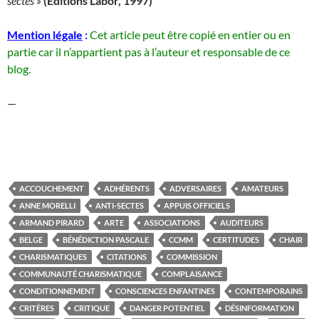
sectes »
(Editions Labor, 1997)
Mention légale
:
Cet article peut être copié en entier ou en
partie car il n’appartient pas à l’auteur et responsable de ce
blog.
—
ACCOUCHEMENT
ADHÉRENTS
ADVERSAIRES
AMATEURS
ANNE MORELLI
ANTI-SECTES
APPUIS OFFICIELS
ARMAND PIRARD
ARTE
ASSOCIATIONS
AUDITEURS
BELGE
BÉNÉDICTION PASCALE
CCMM
CERTITUDES
CHAIR
CHARISMATIQUES
CITATIONS
COMMISSION
COMMUNAUTÉ CHARISMATIQUE
COMPLAISANCE
CONDITIONNEMENT
CONSCIENCES ENFANTINES
CONTEMPORAINS
CRITÈRES
CRITIQUE
DANGER POTENTIEL
DÉSINFORMATION