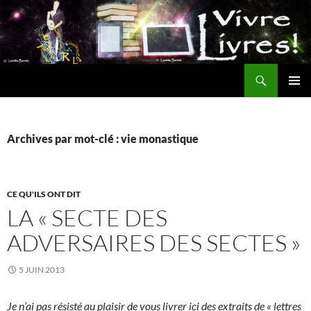
Aller
au
contenu
Recherche
MENU
PRINCI
Archives par mot-clé : vie monastique
CE QU'ILS ONT DIT
LA « SECTE DES
ADVERSAIRES DES SECTES »
5 JUIN 2013
Je n’ai pas résisté au plaisir de vous livrer ici des extraits de « lettres