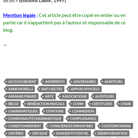
sectes »
(Editions Labor, 1997)
Mention légale
:
Cet article peut être copié en entier ou en
partie car il n’appartient pas à l’auteur et responsable de ce
blog.
—
ACCOUCHEMENT
ADHÉRENTS
ADVERSAIRES
AMATEURS
ANNE MORELLI
ANTI-SECTES
APPUIS OFFICIELS
ARMAND PIRARD
ARTE
ASSOCIATIONS
AUDITEURS
BELGE
BÉNÉDICTION PASCALE
CCMM
CERTITUDES
CHAIR
CHARISMATIQUES
CITATIONS
COMMISSION
COMMUNAUTÉ CHARISMATIQUE
COMPLAISANCE
CONDITIONNEMENT
CONSCIENCES ENFANTINES
CONTEMPORAINS
CRITÈRES
CRITIQUE
DANGER POTENTIEL
DÉSINFORMATION