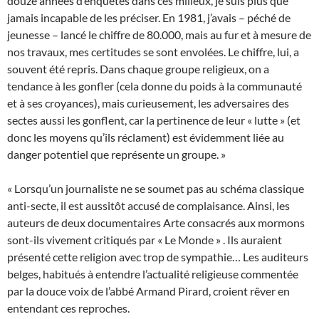
douze années d’enquêtes dans ces milieux, je suis plus que
jamais incapable de les préciser. En 1981, j’avais – péché de
jeunesse – lancé le chiffre de 80.000, mais au fur et à mesure de
nos travaux, mes certitudes se sont envolées. Le chiffre, lui, a
souvent été repris. Dans chaque groupe religieux, on a
tendance à les gonfler (cela donne du poids à la communauté
et à ses croyances), mais curieusement, les adversaires des
sectes aussi les gonflent, car la pertinence de leur « lutte » (et
donc les moyens qu’ils réclament) est évidemment liée au
danger potentiel que représente un groupe. »
« Lorsqu’un journaliste ne se soumet pas au schéma classique
anti-secte, il est aussitôt accusé de complaisance. Ainsi, les
auteurs de deux documentaires Arte consacrés aux mormons
sont-ils vivement critiqués par « Le Monde » . Ils auraient
présenté cette religion avec trop de sympathie… Les auditeurs
belges, habitués à entendre l’actualité religieuse commentée
par la douce voix de l’abbé Armand Pirard, croient rêver en
entendant ces reproches.