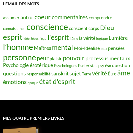
L’ÉMAIL DES MOTS
coeur
commentaires
autrui
assumer
comprendre
conscience
Dieu
conscient
corps
connaissance
esprit
l'esprit
Lumière
la vérité
idée
Jésus
l'ego
l'âme
logique
l’homme
mental
Maîtres
Moi-Idéalisé
pensées
paix
personne
pouvoir
peur
processus mentaux
plaisir
Psychologie ésotérique
question
Psychologues Esotéristes
psy éso
âme
vérité
questions
sujet
sanskrit
Être
responsabilité
Terre
état d'esprit
émotions
époque
MES QUATRE PREMIERS LIVRES