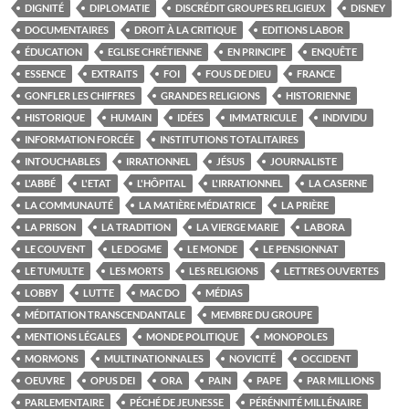
DIGNITÉ
DIPLOMATIE
DISCRÉDIT GROUPES RELIGIEUX
DISNEY
DOCUMENTAIRES
DROIT À LA CRITIQUE
EDITIONS LABOR
ÉDUCATION
EGLISE CHRÉTIENNE
EN PRINCIPE
ENQUÊTE
ESSENCE
EXTRAITS
FOI
FOUS DE DIEU
FRANCE
GONFLER LES CHIFFRES
GRANDES RELIGIONS
HISTORIENNE
HISTORIQUE
HUMAIN
IDÉES
IMMATRICULE
INDIVIDU
INFORMATION FORCÉE
INSTITUTIONS TOTALITAIRES
INTOUCHABLES
IRRATIONNEL
JÉSUS
JOURNALISTE
L'ABBÉ
L'ETAT
L'HÔPITAL
L'IRRATIONNEL
LA CASERNE
LA COMMUNAUTÉ
LA MATIÈRE MÉDIATRICE
LA PRIÈRE
LA PRISON
LA TRADITION
LA VIERGE MARIE
LABORA
LE COUVENT
LE DOGME
LE MONDE
LE PENSIONNAT
LE TUMULTE
LES MORTS
LES RELIGIONS
LETTRES OUVERTES
LOBBY
LUTTE
MAC DO
MÉDIAS
MÉDITATION TRANSCENDANTALE
MEMBRE DU GROUPE
MENTIONS LÉGALES
MONDE POLITIQUE
MONOPOLES
MORMONS
MULTINATIONNALES
NOVICITÉ
OCCIDENT
OEUVRE
OPUS DEI
ORA
PAIN
PAPE
PAR MILLIONS
PARLEMENTAIRE
PÉCHÉ DE JEUNESSE
PÉRÉNNITÉ MILLÉNAIRE