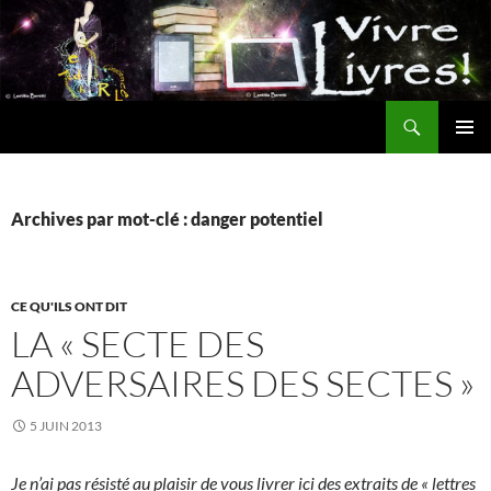
Aller
au
contenu
Recherche
MENU
PRINCI
Archives par mot-clé : danger potentiel
CE QU'ILS ONT DIT
LA « SECTE DES
ADVERSAIRES DES SECTES »
5 JUIN 2013
Je n’ai pas résisté au plaisir de vous livrer ici des extraits de « lettres