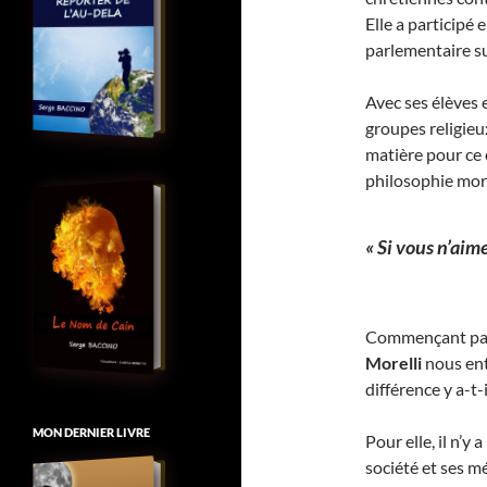
Elle a participé
parlementaire su
Avec ses élèves e
groupes religieux
matière pour ce c
philosophie mora
« Si vous n’aime
Commençant par
Morelli
nous ent
différence y a-t-i
MON DERNIER LIVRE
Pour elle, il n’y
société et ses m