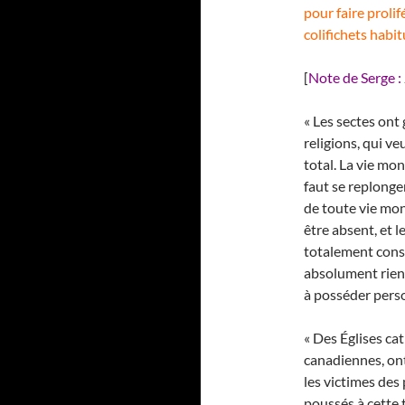
pour faire prolif
colifichets habi
[
Note de Serge :
« Les sectes ont
religions, qui v
total. La vie mo
faut se replonge
de toute vie mon
être absent, et l
totalement consac
absolument rien
à posséder pers
« Des Églises ca
canadiennes, ont
les victimes des
poussés à cette 