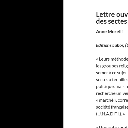
Lettre ouv
des sectes
Anne Morelli
Editions Labor,
(
« Leurs méthodes
les groupes reli
semer à ce sujet
sectes » tenaill
politique, mais 
recherche univer
« marché », cor
société française
(U.N.A.D.F.I.). »
« Une autre prat