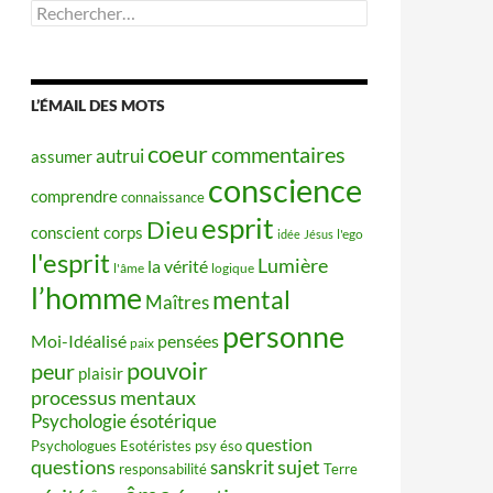
Rechercher :
L’ÉMAIL DES MOTS
coeur
commentaires
autrui
assumer
conscience
comprendre
connaissance
esprit
Dieu
conscient
corps
idée
Jésus
l'ego
l'esprit
Lumière
la vérité
l'âme
logique
l’homme
mental
Maîtres
personne
Moi-Idéalisé
pensées
paix
pouvoir
peur
plaisir
processus mentaux
Psychologie ésotérique
question
Psychologues Esotéristes
psy éso
questions
sujet
sanskrit
responsabilité
Terre