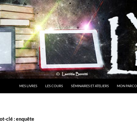
MES LIVRES
LES COURS
SÉMINAIRES ET ATELIERS
MON PARCO
t-clé : enquête