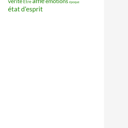
âme
vérité
émotions
Être
époque
état d'esprit