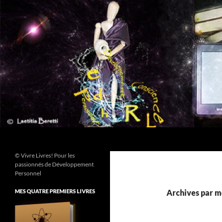
Aller
au
contenu
Recherche
© Vivre Livres! Pour les
passionnés de Développement
Personnel
MES QUATRE PREMIERS LIVRES
Archives par mo