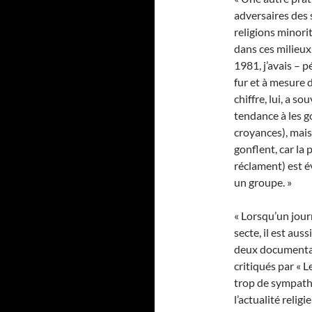
adversaires des s
religions minori
dans ces milieux,
1981, j’avais – p
fur et à mesure 
chiffre, lui, a s
tendance à les g
croyances), mais
gonflent, car la 
réclament) est 
un groupe. »
« Lorsqu’un jour
secte, il est aus
deux documentai
critiqués par « L
trop de sympath
l’actualité reli