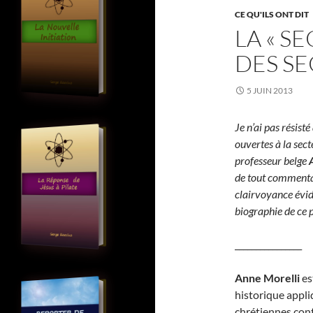
CE QU'ILS ONT DIT
LA « S
DES SE
5 JUIN 2013
Je n’ai pas résisté
ouvertes à la sect
professeur belge
de tout commentair
clairvoyance évid
biographie de ce p
________________
A
nne Morelli
es
historique appli
chrétiennes con