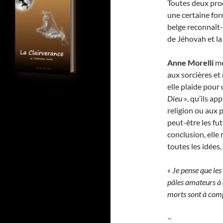
Toutes deux pr
une certaine for
belge reconnaît-i
de Jéhovah et la
Anne Morelli
me
aux sorcières et
elle plaide pour 
Dieu »
, qu’ils a
religion ou aux 
peut-être les fu
conclusion, elle 
toutes les idées,
« Je pense que les
pâles amateurs à c
morts sont à comp
–