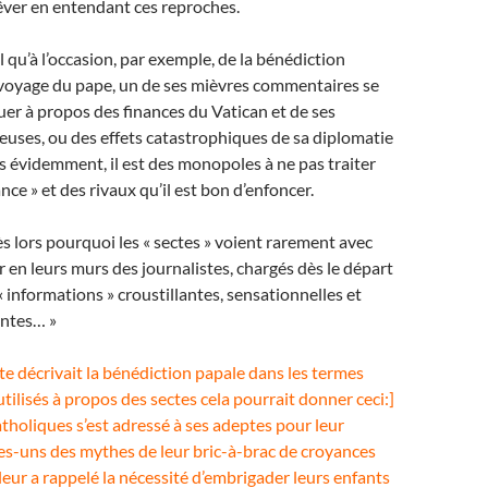
rêver en entendant ces reproches.
l qu’à l’occasion, par exemple, de la bénédiction
 voyage du pape, un de ses mièvres commentaires se
uer à propos des finances du Vatican et de ses
uses, ou des effets catastrophiques de sa diplomatie
 évidemment, il est des monopoles à ne pas traiter
ce » et des rivaux qu’il est bon d’enfoncer.
lors pourquoi les « sectes » voient rarement avec
r en leurs murs des journalistes, chargés dès le départ
 informations » croustillantes, sensationnelles et
antes… »
ste décrivait la bénédiction papale dans les termes
tilisés à propos des sectes cela pourrait donner ceci:]
tholiques s’est adressé à ses adeptes pour leur
es-uns des mythes de leur bric-à-brac de croyances
l leur a rappelé la nécessité d’embrigader leurs enfants