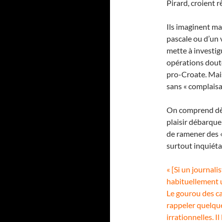
Pirard, croient 
Ils imaginent ma
pascale ou d’un
mette à investig
opérations doute
pro-Croate. Mais
sans « complaisan
On comprend dès 
plaisir débarque
de ramener des «
surtout inquiét
« [Si un journali
habituellement u
Le gourou des ca
rappeler quelqu
irrationnelles. I