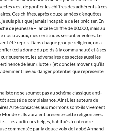
ectes » est de gonfler les chiffres des adhérents à ces
taires. Ces chiffres, après douze années d’enquêtes
 je suis plus que jamais incapable de les préciser. En
éché de jeunesse – lancé le chiffre de 80.000, mais au
de nos travaux, mes certitudes se sont envolées. Le
ouvent été repris. Dans chaque groupe religieux, on a
onfler (cela donne du poids à la communauté et à ses
 curieusement, les adversaires des sectes aussi les
pertinence de leur « lutte » (et donc les moyens qu’ils
évidemment liée au danger potentiel que représente
naliste ne se soumet pas au schéma classique anti-
sitôt accusé de complaisance. Ainsi, les auteurs de
res Arte consacrés aux mormons sont-ils vivement
e Monde » . Ils auraient présenté cette religion avec
ie… Les auditeurs belges, habitués à entendre
gieuse commentée par la douce voix de l’abbé Armand