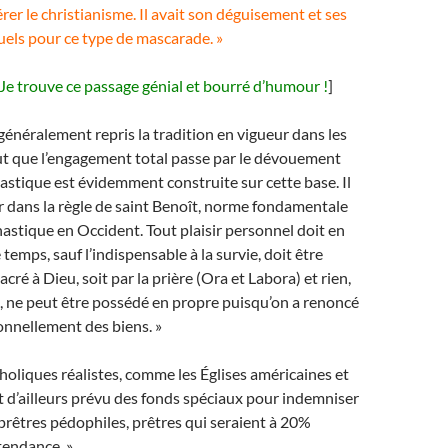
érer le christianisme. Il avait son déguisement et ses
tuels pour ce type de mascarade. »
Je trouve ce passage génial et bourré d’humour !
]
 généralement repris la tradition en vigueur dans les
eut que l’engagement total passe par le dévouement
nastique est évidemment construite sur cette base. Il
r dans la règle de saint Benoît, norme fondamentale
astique en Occident. Tout plaisir personnel doit en
e temps, sauf l’indispensable à la survie, doit être
ré à Dieu, soit par la prière (Ora et Labora) et rien,
, ne peut être possédé en propre puisqu’on a renoncé
onnellement des biens. »
tholiques réalistes, comme les Églises américaines et
 d’ailleurs prévu des fonds spéciaux pour indemniser
 prêtres pédophiles, prêtres qui seraient à 20%
tendance. »