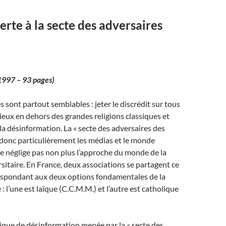
erte à la secte des adversaires
1997 – 93 pages)
 sont partout semblables : jeter le discrédit sur tous
gieux en dehors des grandes religions classiques et
 la désinformation. La « secte des adversaires des
e donc particulièrement les médias et le monde
ne néglige pas non plus l’approche du monde de la
sitaire. En France, deux associations se partagent ce
respondant aux deux options fondamentales de la
 : l’une est laïque (C.C.M.M.) et l’autre est catholique
ique de désinformation menée par la « secte des