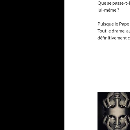
Que se passe-t-i
lui-même ?
Puisque le Pape n
Tout le drame, a
définitivement 