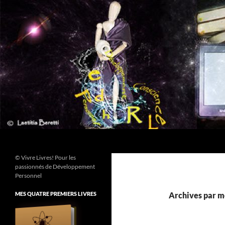
Aller
au
contenu
Recherche
© Vivre Livres! Pour les
passionnés de Développement
Personnel
MES QUATRE PREMIERS LIVRES
Archives par m