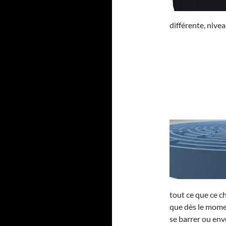
différente, nivea
tout ce que ce c
que dès le momen
se barrer ou env