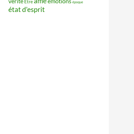
âme
vérité
émotions
Être
époque
état d'esprit