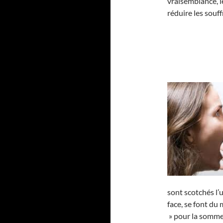
vraisemblance, le
réduire les souf
sont scotchés l’u
face, se font du
» pour la somme 