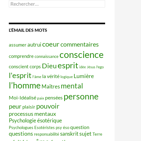
Rechercher :
L’ÉMAIL DES MOTS
coeur
commentaires
autrui
assumer
conscience
comprendre
connaissance
esprit
Dieu
conscient
corps
idée
Jésus
l'ego
l'esprit
Lumière
la vérité
l'âme
logique
l’homme
mental
Maîtres
personne
Moi-Idéalisé
pensées
paix
pouvoir
peur
plaisir
processus mentaux
Psychologie ésotérique
question
Psychologues Esotéristes
psy éso
questions
sujet
sanskrit
responsabilité
Terre