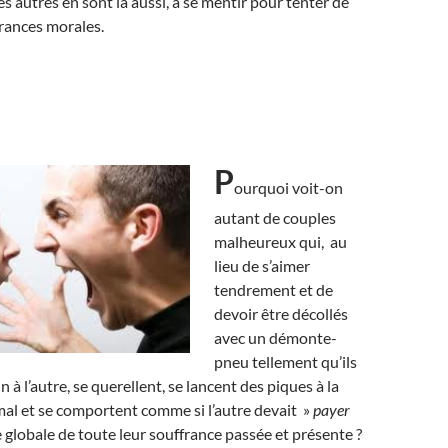
s autres en sont là aussi, à se mentir pour tenter de
frances morales.
P
ourquoi voit-on
autant de couples
malheureux qui, au
lieu de s’aimer
tendrement et de
devoir être décollés
avec un démonte-
pneu tellement qu’ils
n à l’autre, se querellent, se lancent des piques à la
 mal et se comportent comme si l’autre devait »
payer
globale de toute leur souffrance passée et présente ?