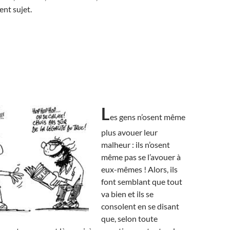
ent sujet.
L
es gens n’osent même
plus avouer leur
malheur : ils n’osent
même pas se l’avouer à
eux-mêmes ! Alors, ils
font semblant que tout
va bien et ils se
consolent en se disant
que, selon toute