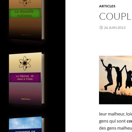
ARTICLES
COUPL
26 JUIN 2013
leur malheur, lo
gens qui sont
co
des gens malheu