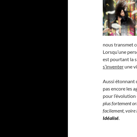
nous transmet c
Lorsqu’une perso
est pourtant la s
s’inventer
une vi
Aussi étonnant q
pas encore les 
pour l’évolution 
plus fortement ori
facilement, voire
Idéalisé
.