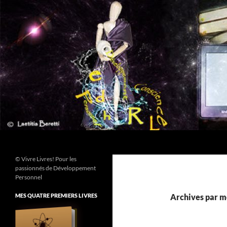
Aller
au
contenu
Recherche
© Vivre Livres! Pour les
passionnés de Développement
Personnel
MES QUATRE PREMIERS LIVRES
Archives par mo