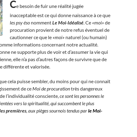
C
e besoin de fuir une réalité jugée
inacceptable est ce qui donne naissance à ce que
les psy éso
nomment
Le Moi-Idéalisé
. Ce
«moi»
de
procuration provient de notre refus éventuel de
cautionner ce que le
«moi»
naturel (ou humain)
omme informations concernant notre actualité.
nne ne supporte plus de voir et d’assumer la vie qui
ienne, elle n’a pas d’autres façons de survivre que de
e différente et valorisée.
ue cela puisse sembler, du moins pour qui ne connait
agissement de ce
Moi de procuration
très dangereux
de l’individualité consciente,
ce sont les personnes le
entées vers la spiritualité, qui succombent le plus
les premières
, aux pièges sournois tendus par
le Moi-