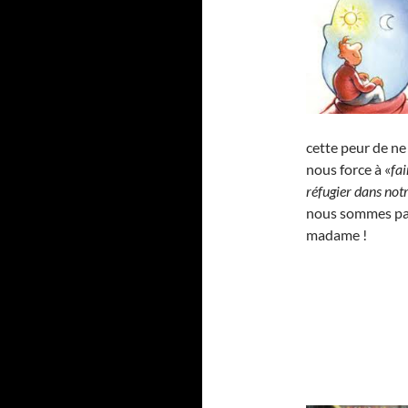
cette peur de ne
nous force à «
fai
réfugier dans notr
nous sommes par
madame !