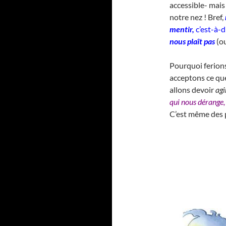
accessible- mais
notre nez ! Bref,
mentir,
c’est-à-d
nous plaît pas
(ou
Pourquoi ferions
acceptons ce qu
allons devoir
agi
qui nous dérange, 
C’est même des p