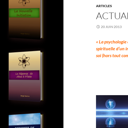
ARTICLES
ACTUAL
20 JUIN 2013
« La psychologie 
spirituelle d’un 
soi (hors tout c