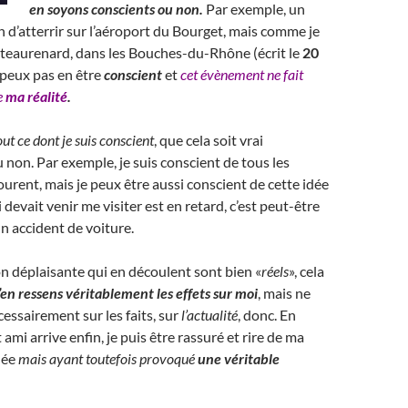
en soyons conscients ou non.
Par exemple, un
in d’atterrir sur l’aéroport du Bourget, mais comme je
teaurenard, dans les Bouches-du-Rhône (écrit le
20
e peux pas en être
conscient
et
cet évènement ne fait
e
ma réalité
.
out ce dont je suis conscient
, que cela soit vrai
 non. Par exemple, je suis conscient de tous les
ourent, mais je peux être aussi conscient de cette idée
 devait venir me visiter est en retard, c’est peut-être
un accident de voiture.
ion déplaisante qui en découlent sont bien «
réels
», cela
j’en ressens véritablement les effets sur moi
, mais ne
essairement sur les faits, sur
l’actualité
, donc. En
t ami arrive enfin, je puis être rassuré et rire de ma
dée
mais ayant toutefois provoqué
une
véritable