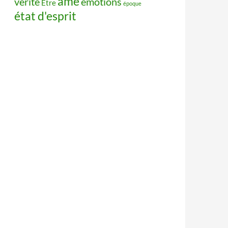
âme
vérité
émotions
Être
époque
état d'esprit