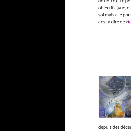
de notre être po
objectifs (vue, o
soi mais a le p
c’est à dire de
«
t
depuis des décen