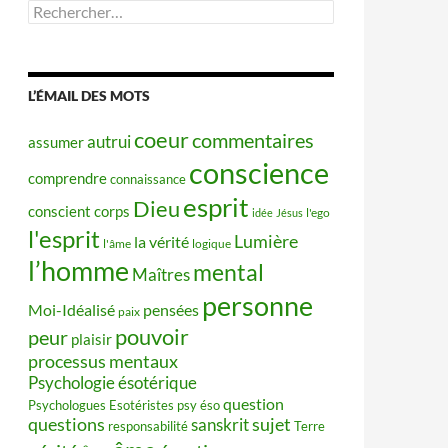
Rechercher :
L’ÉMAIL DES MOTS
coeur
commentaires
autrui
assumer
conscience
comprendre
connaissance
esprit
Dieu
conscient
corps
idée
Jésus
l'ego
l'esprit
Lumière
la vérité
l'âme
logique
l’homme
mental
Maîtres
personne
Moi-Idéalisé
pensées
paix
pouvoir
peur
plaisir
processus mentaux
Psychologie ésotérique
question
Psychologues Esotéristes
psy éso
questions
sujet
sanskrit
responsabilité
Terre