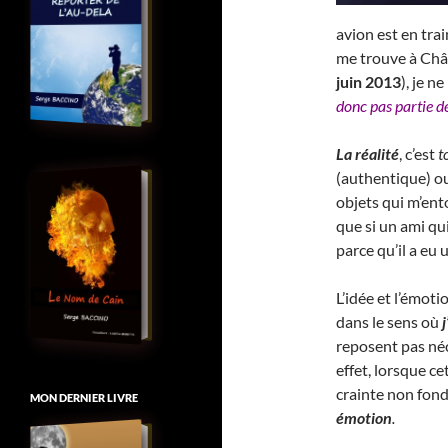
avion est en tra
me trouve à Châ
juin 2013
), je n
donc pas partie d
La réalité
, c’est
t
(authentique) ou
objets qui m’ent
que si un ami qui
parce qu’il a eu 
L’idée et l’émot
dans le sens où
reposent pas néc
effet, lorsque ce
crainte non fon
MON DERNIER LIVRE
émotion
.