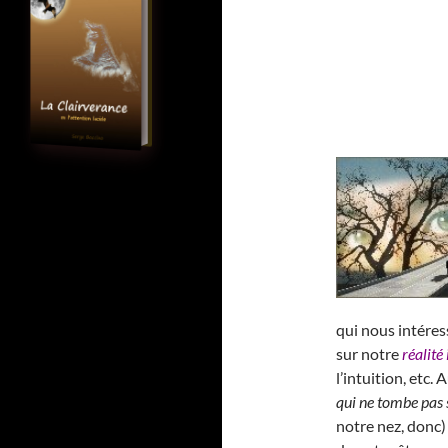
qui nous intéres
sur notre
réalité
l’intuition, etc
qui ne tombe pas 
notre nez, donc)