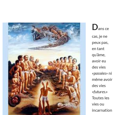
D
ans ce
cas, je ne
peux pas,
en tant
qu’âme,
avoir eu
des vies
«passées»
ni
même avoir
des vies
«
futures
.»
Toutes les
vies ou
incarnation