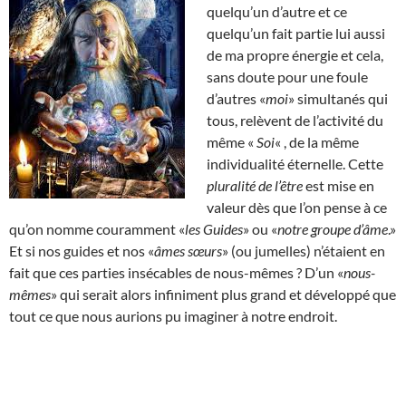
quelqu’un d’autre et ce
quelqu’un fait partie lui aussi
de ma propre énergie et cela,
sans doute pour une foule
d’autres «
moi
» simultanés qui
tous, relèvent de l’activité du
même «
Soi
« , de la même
individualité éternelle. Cette
pluralité de l’être
est mise en
valeur dès que l’on pense à ce
qu’on nomme couramment «
les Guides
» ou «
notre groupe d’âme
.»
Et si nos guides et nos «
âmes sœurs
» (ou jumelles) n’étaient en
fait que ces parties insécables de nous-mêmes ? D’un «
nous-
mêmes
» qui serait alors infiniment plus grand et développé que
tout ce que nous aurions pu imaginer à notre endroit.