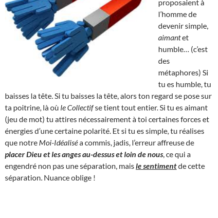
proposaient à
l’homme de
devenir simple,
aimant
et
humble… (c’est
des
métaphores) Si
tu es humble, tu
baisses la tête. Si tu baisses la tête, alors ton regard se pose sur
ta poitrine, là où
le Collectif
se tient tout entier. Si tu es aimant
(jeu de mot) tu attires nécessairement à toi certaines forces et
énergies d’une certaine polarité. Et si tu es simple, tu réalises
que notre
Moi-Idéalisé
a commis, jadis, l’erreur affreuse de
placer Dieu et les anges au-dessus et loin de nous
, ce qui a
engendré non pas une séparation, mais
le sentiment
de cette
séparation. Nuance oblige !