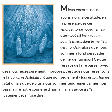
M
ieux encore : nous
avons alors la certitude, en
la présence des ces
«morceaux de nous-mêmes»
que «
tout est bien, tout va
pour le mieux dans le meilleur
des mondes
», alors que nous
sommes à fond persuadés
de merder un max ! Ce que
j’essaye de faire passer, avec
des mots nécessairement impropres, c’est que nous ressentons
le fait
un brin déstabilisant
que non seulement
«tout est parfait en
l’état»
, mais que de plus, nous sommes tendrement aimés
non
pas
malgré notre connerie d’humain, mais
grâce à elle
,
justement et si j’ose dire !