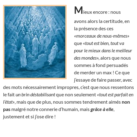
M
ieux encore : nous
avons alors la certitude, en
la présence des ces
«morceaux de nous-mêmes»
que «
tout est bien, tout va
pour le mieux dans le meilleur
des mondes
», alors que nous
sommes à fond persuadés
de merder un max ! Ce que
j’essaye de faire passer, avec
des mots nécessairement impropres, c’est que nous ressentons
le fait
un brin déstabilisant
que non seulement
«tout est parfait en
l’état»
, mais que de plus, nous sommes tendrement aimés
non
pas
malgré notre connerie d’humain, mais
grâce à elle
,
justement et si j’ose dire !