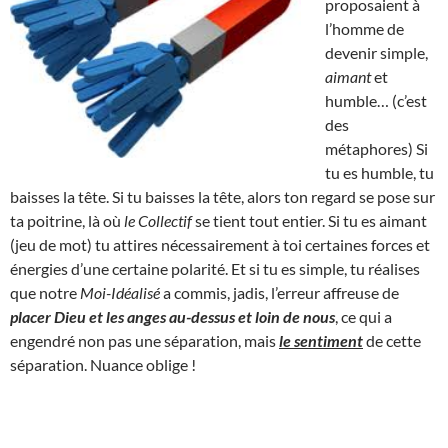
proposaient à
l’homme de
devenir simple,
aimant
et
humble… (c’est
des
métaphores) Si
tu es humble, tu
baisses la tête. Si tu baisses la tête, alors ton regard se pose sur
ta poitrine, là où
le Collectif
se tient tout entier. Si tu es aimant
(jeu de mot) tu attires nécessairement à toi certaines forces et
énergies d’une certaine polarité. Et si tu es simple, tu réalises
que notre
Moi-Idéalisé
a commis, jadis, l’erreur affreuse de
placer Dieu et les anges au-dessus et loin de nous
, ce qui a
engendré non pas une séparation, mais
le sentiment
de cette
séparation. Nuance oblige !