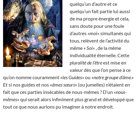
quelqu’un d’autre et ce
quelqu’un fait partie lui aussi
de ma propre énergie et cela,
sans doute pour une foule
d’autres «
moi
» simultanés qui
tous, relèvent de l’activité du
même «
Soi
« , de la même
individualité éternelle. Cette
pluralité de l’être
est mise en
valeur dès que l’on pense à ce
qu’on nomme couramment «
les Guides
» ou «
notre groupe d’âme
.»
Et si nos guides et nos «
âmes sœurs
» (ou jumelles) n’étaient en
fait que ces parties insécables de nous-mêmes ? D’un «
nous-
mêmes
» qui serait alors infiniment plus grand et développé que
tout ce que nous aurions pu imaginer à notre endroit.