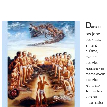
D
ans ce
cas, je ne
peux pas,
en tant
qu’âme,
avoir eu
des vies
«passées»
ni
même avoir
des vies
«
futures
.»
Toutes les
vies ou
incarnation