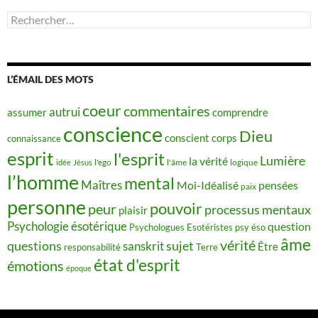
Rechercher :
L’ÉMAIL DES MOTS
coeur
commentaires
autrui
assumer
comprendre
conscience
Dieu
conscient
corps
connaissance
esprit
l'esprit
Lumière
la vérité
idée
Jésus
l'ego
l'âme
logique
l’homme
mental
Maîtres
Moi-Idéalisé
pensées
paix
personne
pouvoir
peur
processus mentaux
plaisir
Psychologie ésotérique
question
Psychologues Esotéristes
psy éso
âme
vérité
questions
sujet
sanskrit
Être
responsabilité
Terre
état d'esprit
émotions
époque