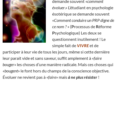
demande souvent «
comment
évoluer
.» L’étudiant en psychologie
ésotérique se demande souvent
«
Comment conduire un PRP digne de
ce nom ?
» (
P
rocessus de
R
éforme
P
sychologique) Les deux se
questionnent inutilement ! Le
simple fait de
VIVRE
et de
participer à leur vie de tous les jours, même si cette dernière
leur parait vide et sans saveur, suffit amplement à «
faire
bouger
» les choses d’une manière radicale. Mais ces choses qui
«bougent
» le font hors du champs de la conscience objective.
Évoluer ne revient pas à «
faire
» mais
à ne plus résister
!