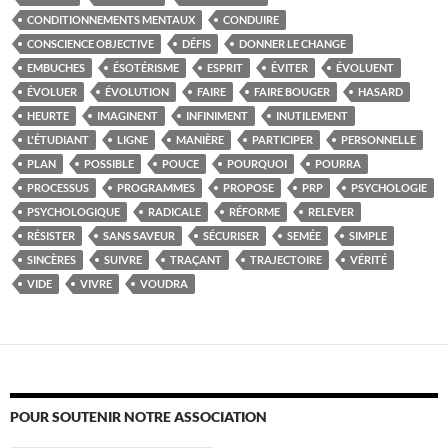
CONDITIONNEMENTS MENTAUX
CONDUIRE
CONSCIENCE OBJECTIVE
DÉFIS
DONNER LE CHANGE
EMBUCHES
ÉSOTÉRISME
ESPRIT
ÉVITER
ÉVOLUENT
ÉVOLUER
ÉVOLUTION
FAIRE
FAIRE BOUGER
HASARD
HEURTE
IMAGINENT
INFINIMENT
INUTILEMENT
L'ÉTUDIANT
LIGNE
MANIÈRE
PARTICIPER
PERSONNELLE
PLAN
POSSIBLE
POUCE
POURQUOI
POURRA
PROCESSUS
PROGRAMMES
PROPOSE
PRP
PSYCHOLOGIE
PSYCHOLOGIQUE
RADICALE
RÉFORME
RELEVER
RÉSISTER
SANS SAVEUR
SÉCURISER
SEMÉE
SIMPLE
SINCÈRES
SUIVRE
TRAÇANT
TRAJECTOIRE
VÉRITÉ
VIDE
VIVRE
VOUDRA
POUR SOUTENIR NOTRE ASSOCIATION