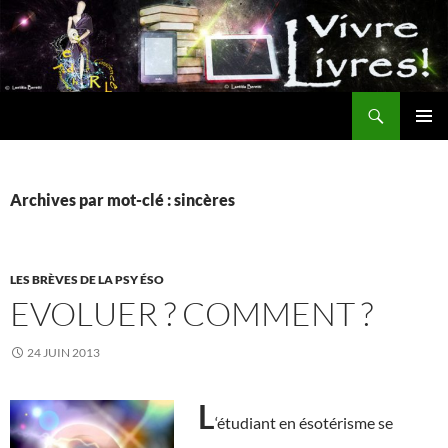
Aller
au
contenu
Recherche
MENU
PRINCI
Archives par mot-clé : sincères
LES BRÈVES DE LA PSY ÉSO
EVOLUER ? COMMENT ?
24 JUIN 2013
L
‘étudiant en ésotérisme se