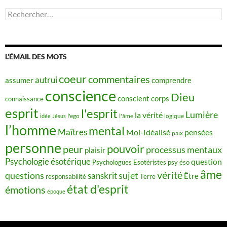
Rechercher :
L’ÉMAIL DES MOTS
coeur
commentaires
autrui
assumer
comprendre
conscience
Dieu
conscient
corps
connaissance
esprit
l'esprit
Lumière
la vérité
idée
Jésus
l'ego
l'âme
logique
l’homme
mental
Maîtres
Moi-Idéalisé
pensées
paix
personne
pouvoir
peur
processus mentaux
plaisir
Psychologie ésotérique
question
Psychologues Esotéristes
psy éso
âme
vérité
questions
sujet
sanskrit
Être
responsabilité
Terre
état d'esprit
émotions
époque