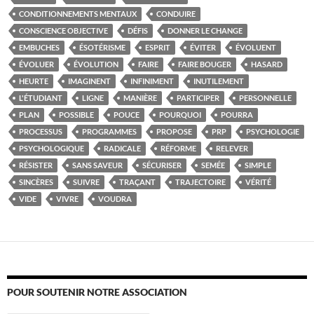
CONDITIONNEMENTS MENTAUX
CONDUIRE
CONSCIENCE OBJECTIVE
DÉFIS
DONNER LE CHANGE
EMBUCHES
ÉSOTÉRISME
ESPRIT
ÉVITER
ÉVOLUENT
ÉVOLUER
ÉVOLUTION
FAIRE
FAIRE BOUGER
HASARD
HEURTE
IMAGINENT
INFINIMENT
INUTILEMENT
L'ÉTUDIANT
LIGNE
MANIÈRE
PARTICIPER
PERSONNELLE
PLAN
POSSIBLE
POUCE
POURQUOI
POURRA
PROCESSUS
PROGRAMMES
PROPOSE
PRP
PSYCHOLOGIE
PSYCHOLOGIQUE
RADICALE
RÉFORME
RELEVER
RÉSISTER
SANS SAVEUR
SÉCURISER
SEMÉE
SIMPLE
SINCÈRES
SUIVRE
TRAÇANT
TRAJECTOIRE
VÉRITÉ
VIDE
VIVRE
VOUDRA
POUR SOUTENIR NOTRE ASSOCIATION