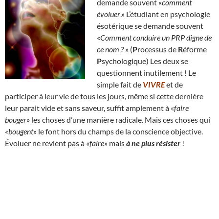
demande souvent «
comment
évoluer
.» L’étudiant en psychologie
ésotérique se demande souvent
«
Comment conduire un PRP digne de
ce nom ?
» (
P
rocessus de
R
éforme
P
sychologique) Les deux se
questionnent inutilement ! Le
simple fait de
VIVRE
et de
participer à leur vie de tous les jours, même si cette dernière
leur parait vide et sans saveur, suffit amplement à «
faire
bouger
» les choses d’une manière radicale. Mais ces choses qui
«bougent
» le font hors du champs de la conscience objective.
Évoluer ne revient pas à «
faire
» mais
à ne plus résister
!