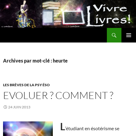
Aller
au
contenu
Recherche
MENU
PRINCI
Archives par mot-clé : heurte
LES BRÈVES DE LA PSY ÉSO
EVOLUER ? COMMENT ?
24 JUIN 2013
L
‘étudiant en ésotérisme se