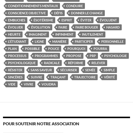
CONDITIONNEMENTS MENTAUX
CONDUIRE
CONSCIENCE OBJECTIVE
DÉFIS
DONNER LE CHANGE
EMBUCHES
ÉSOTÉRISME
ESPRIT
ÉVITER
ÉVOLUENT
ÉVOLUER
ÉVOLUTION
FAIRE
FAIRE BOUGER
HASARD
HEURTE
IMAGINENT
INFINIMENT
INUTILEMENT
L'ÉTUDIANT
LIGNE
MANIÈRE
PARTICIPER
PERSONNELLE
PLAN
POSSIBLE
POUCE
POURQUOI
POURRA
PROCESSUS
PROGRAMMES
PROPOSE
PRP
PSYCHOLOGIE
PSYCHOLOGIQUE
RADICALE
RÉFORME
RELEVER
RÉSISTER
SANS SAVEUR
SÉCURISER
SEMÉE
SIMPLE
SINCÈRES
SUIVRE
TRAÇANT
TRAJECTOIRE
VÉRITÉ
VIDE
VIVRE
VOUDRA
POUR SOUTENIR NOTRE ASSOCIATION