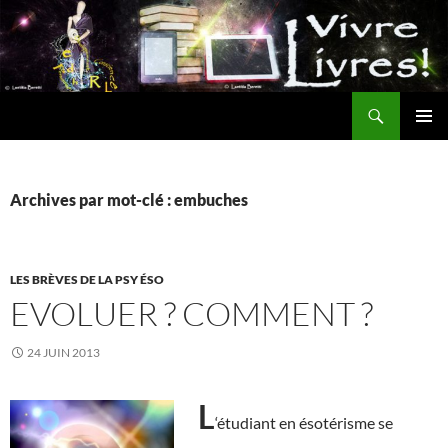
Aller
au
contenu
Recherche
MENU
PRINCI
Archives par mot-clé : embuches
LES BRÈVES DE LA PSY ÉSO
EVOLUER ? COMMENT ?
24 JUIN 2013
L
‘étudiant en ésotérisme se