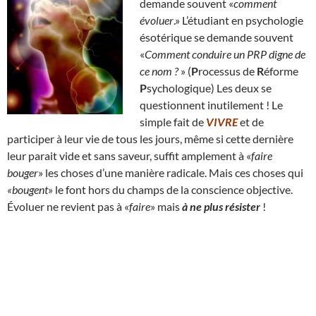
demande souvent «
comment
évoluer
.» L’étudiant en psychologie
ésotérique se demande souvent
«
Comment conduire un PRP digne de
ce nom ?
» (
P
rocessus de
R
éforme
P
sychologique) Les deux se
questionnent inutilement ! Le
simple fait de
VIVRE
et de
participer à leur vie de tous les jours, même si cette dernière
leur parait vide et sans saveur, suffit amplement à «
faire
bouger
» les choses d’une manière radicale. Mais ces choses qui
«bougent
» le font hors du champs de la conscience objective.
Évoluer ne revient pas à «
faire
» mais
à ne plus résister
!