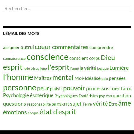
Rechercher :
L’ÉMAIL DES MOTS
coeur
commentaires
autrui
assumer
comprendre
conscience
Dieu
conscient
corps
connaissance
esprit
l'esprit
Lumière
la vérité
idée
Jésus
l'ego
l'âme
logique
l’homme
mental
Maîtres
Moi-Idéalisé
pensées
paix
personne
pouvoir
peur
processus mentaux
plaisir
Psychologie ésotérique
question
Psychologues Esotéristes
psy éso
âme
vérité
questions
sujet
sanskrit
Être
responsabilité
Terre
état d'esprit
émotions
époque