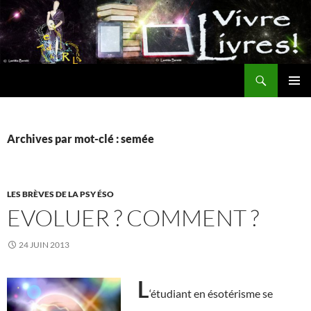
Aller
au
contenu
Recherche
MENU
PRINCI
Archives par mot-clé : semée
LES BRÈVES DE LA PSY ÉSO
EVOLUER ? COMMENT ?
24 JUIN 2013
L
‘étudiant en ésotérisme se