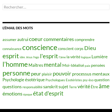
Rechercher :
L’ÉMAIL DES MOTS
coeur
commentaires
autrui
assumer
comprendre
conscience
Dieu
conscient
corps
connaissance
esprit
l'esprit
Lumière
la vérité
idée
Jésus
l'ego
l'âme
logique
l’homme
mental
Maîtres
Moi-Idéalisé
pensées
paix
personne
pouvoir
peur
processus mentaux
plaisir
Psychologie ésotérique
question
Psychologues Esotéristes
psy éso
âme
vérité
questions
sujet
sanskrit
Être
responsabilité
Terre
état d'esprit
émotions
époque