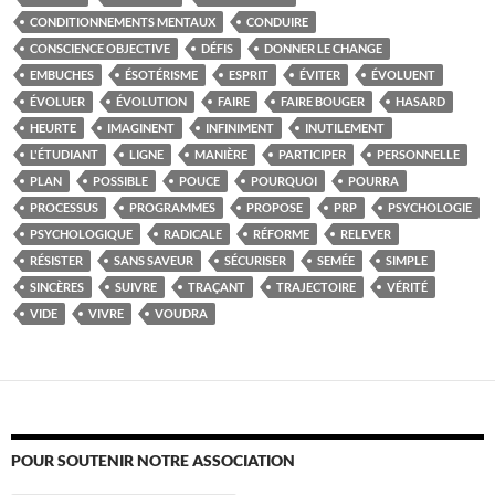
CONDITIONNEMENTS MENTAUX
CONDUIRE
CONSCIENCE OBJECTIVE
DÉFIS
DONNER LE CHANGE
EMBUCHES
ÉSOTÉRISME
ESPRIT
ÉVITER
ÉVOLUENT
ÉVOLUER
ÉVOLUTION
FAIRE
FAIRE BOUGER
HASARD
HEURTE
IMAGINENT
INFINIMENT
INUTILEMENT
L'ÉTUDIANT
LIGNE
MANIÈRE
PARTICIPER
PERSONNELLE
PLAN
POSSIBLE
POUCE
POURQUOI
POURRA
PROCESSUS
PROGRAMMES
PROPOSE
PRP
PSYCHOLOGIE
PSYCHOLOGIQUE
RADICALE
RÉFORME
RELEVER
RÉSISTER
SANS SAVEUR
SÉCURISER
SEMÉE
SIMPLE
SINCÈRES
SUIVRE
TRAÇANT
TRAJECTOIRE
VÉRITÉ
VIDE
VIVRE
VOUDRA
POUR SOUTENIR NOTRE ASSOCIATION