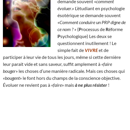
demande souvent «
comment
évoluer
.» L’étudiant en psychologie
ésotérique se demande souvent
«
Comment conduire un PRP digne de
ce nom ?
» (
P
rocessus de
R
éforme
P
sychologique) Les deux se
questionnent inutilement ! Le
simple fait de
VIVRE
et de
participer à leur vie de tous les jours, même si cette dernière
leur parait vide et sans saveur, suffit amplement à «
faire
bouger
» les choses d’une manière radicale. Mais ces choses qui
«bougent
» le font hors du champs de la conscience objective.
Évoluer ne revient pas à «
faire
» mais
à ne plus résister
!