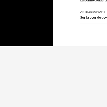
des
La bonne conduit
articles
ARTICLE SUIVANT
Sur la peur de de