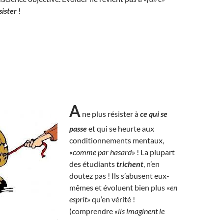
sister
!
A
ne plus résister à
ce qui se
passe
et qui se heurte aux
conditionnements mentaux,
«
comme par hasard
» ! La plupart
des étudiants
trichent
, n’en
doutez pas ! Ils s’abusent eux-
mêmes et évoluent bien plus «
en
esprit
» qu’en vérité !
(comprendre
«ils imaginent le