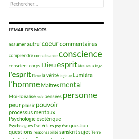
Rechercher :
L’ÉMAIL DES MOTS
coeur
commentaires
autrui
assumer
conscience
comprendre
connaissance
esprit
Dieu
conscient
corps
idée
Jésus
l'ego
l'esprit
Lumière
la vérité
l'âme
logique
l’homme
mental
Maîtres
personne
Moi-Idéalisé
pensées
paix
pouvoir
peur
plaisir
processus mentaux
Psychologie ésotérique
question
Psychologues Esotéristes
psy éso
questions
sujet
sanskrit
responsabilité
Terre