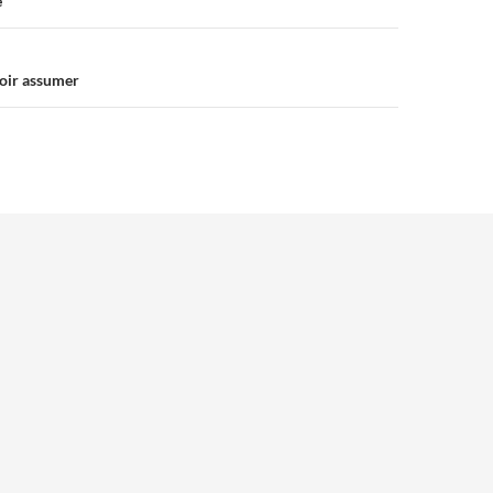
e
voir assumer