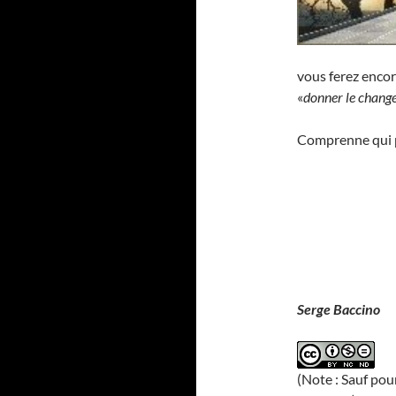
vous ferez enco
«
donner le chang
Comprenne qui p
Serge Baccino
(Note : Sauf pou