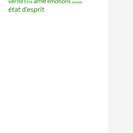
âme
vérité
émotions
Être
époque
état d'esprit