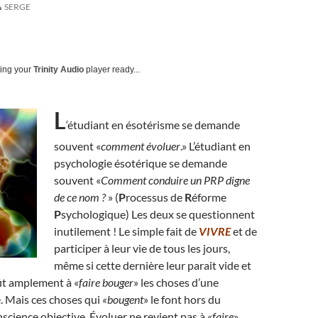
SERGE
ting your
Trinity Audio
player ready...
L
‘étudiant en ésotérisme se demande
souvent «
comment évoluer
.» L’étudiant en
psychologie ésotérique se demande
souvent «
Comment conduire un PRP digne
de ce nom ?
» (
P
rocessus de
R
éforme
P
sychologique) Les deux se questionnent
inutilement ! Le simple fait de
VIVRE
et de
participer à leur vie de tous les jours,
même si cette dernière leur parait vide et
fit amplement à «
faire bouger
» les choses d’une
. Mais ces choses qui
«bougent
» le font hors du
science objective. Évoluer ne revient pas à «
faire
»