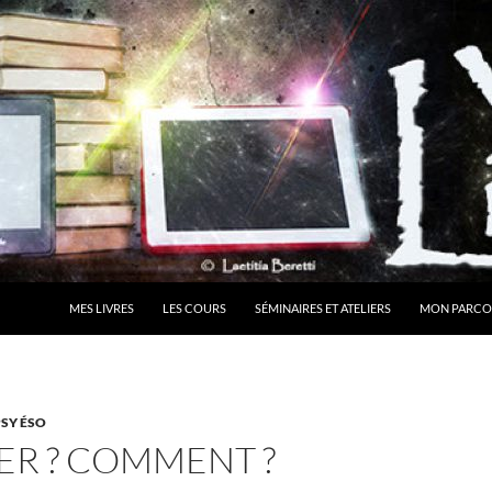
MES LIVRES
LES COURS
SÉMINAIRES ET ATELIERS
MON PARCO
PSY ÉSO
ER ? COMMENT ?