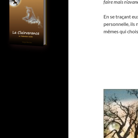
faire mais n’avan
En se traçant e
personnelle, ils 
mêmes qui choisi