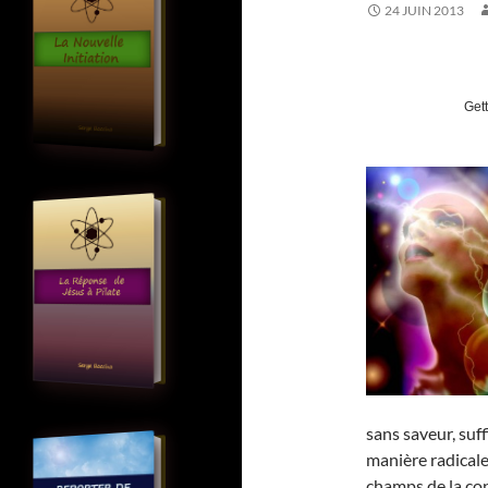
24 JUIN 2013
Get
sans saveur, suf
manière radicale
champs de la con