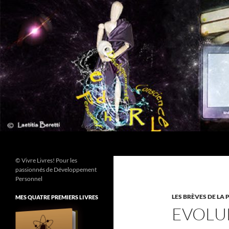
Aller
au
contenu
Recherche
© Vivre Livres! Pour les
passionnés de Développement
Personnel
LES BRÈVES DE LA 
MES QUATRE PREMIERS LIVRES
EVOLU