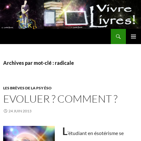
Aller
au
contenu
Recherche
MENU
PRINCI
Archives par mot-clé : radicale
LES BRÈVES DE LA PSY ÉSO
EVOLUER ? COMMENT ?
24 JUIN 2013
L
‘étudiant en ésotérisme se