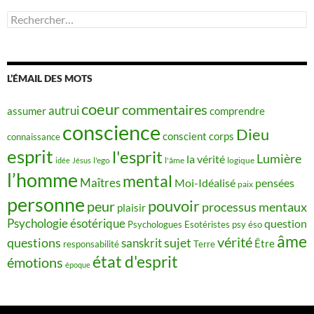
Rechercher :
L’ÉMAIL DES MOTS
coeur
commentaires
autrui
assumer
comprendre
conscience
Dieu
conscient
corps
connaissance
esprit
l'esprit
Lumière
la vérité
idée
Jésus
l'ego
l'âme
logique
l’homme
mental
Maîtres
Moi-Idéalisé
pensées
paix
personne
pouvoir
peur
processus mentaux
plaisir
Psychologie ésotérique
question
Psychologues Esotéristes
psy éso
âme
vérité
questions
sujet
sanskrit
Être
responsabilité
Terre
état d'esprit
émotions
époque