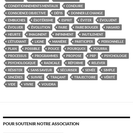
CONDITIONNEMENTS MENTAUX
CONDUIRE
CONSCIENCE OBJECTIVE
DÉFIS
DONNER LE CHANGE
EMBUCHES
ÉSOTÉRISME
ESPRIT
ÉVITER
ÉVOLUENT
ÉVOLUER
ÉVOLUTION
FAIRE
FAIRE BOUGER
HASARD
HEURTE
IMAGINENT
INFINIMENT
INUTILEMENT
L'ÉTUDIANT
LIGNE
MANIÈRE
PARTICIPER
PERSONNELLE
PLAN
POSSIBLE
POUCE
POURQUOI
POURRA
PROCESSUS
PROGRAMMES
PROPOSE
PRP
PSYCHOLOGIE
PSYCHOLOGIQUE
RADICALE
RÉFORME
RELEVER
RÉSISTER
SANS SAVEUR
SÉCURISER
SEMÉE
SIMPLE
SINCÈRES
SUIVRE
TRAÇANT
TRAJECTOIRE
VÉRITÉ
VIDE
VIVRE
VOUDRA
POUR SOUTENIR NOTRE ASSOCIATION