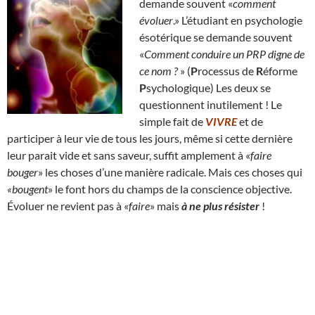
demande souvent «
comment
évoluer
.» L’étudiant en psychologie
ésotérique se demande souvent
«
Comment conduire un PRP digne de
ce nom ?
» (
P
rocessus de
R
éforme
P
sychologique) Les deux se
questionnent inutilement ! Le
simple fait de
VIVRE
et de
participer à leur vie de tous les jours, même si cette dernière
leur parait vide et sans saveur, suffit amplement à «
faire
bouger
» les choses d’une manière radicale. Mais ces choses qui
«bougent
» le font hors du champs de la conscience objective.
Évoluer ne revient pas à «
faire
» mais
à ne plus résister
!