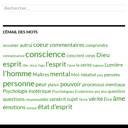
Rechercher :
L’ÉMAIL DES MOTS
coeur
commentaires
autrui
assumer
comprendre
conscience
Dieu
conscient
corps
connaissance
esprit
l'esprit
Lumière
la vérité
idée
Jésus
l'ego
l'âme
logique
l’homme
mental
Maîtres
Moi-Idéalisé
pensées
paix
personne
pouvoir
peur
processus mentaux
plaisir
Psychologie ésotérique
question
Psychologues Esotéristes
psy éso
âme
vérité
questions
sujet
sanskrit
Être
responsabilité
Terre
état d'esprit
émotions
époque