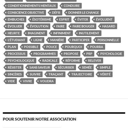
CONDITIONNEMENTS MENTAUX
CONDUIRE
CONSCIENCE OBJECTIVE
DÉFIS
DONNER LE CHANGE
EMBUCHES
ÉSOTÉRISME
ESPRIT
ÉVITER
ÉVOLUENT
ÉVOLUER
ÉVOLUTION
FAIRE
FAIRE BOUGER
HASARD
HEURTE
IMAGINENT
INFINIMENT
INUTILEMENT
L'ÉTUDIANT
LIGNE
MANIÈRE
PARTICIPER
PERSONNELLE
PLAN
POSSIBLE
POUCE
POURQUOI
POURRA
PROCESSUS
PROGRAMMES
PROPOSE
PRP
PSYCHOLOGIE
PSYCHOLOGIQUE
RADICALE
RÉFORME
RELEVER
RÉSISTER
SANS SAVEUR
SÉCURISER
SEMÉE
SIMPLE
SINCÈRES
SUIVRE
TRAÇANT
TRAJECTOIRE
VÉRITÉ
VIDE
VIVRE
VOUDRA
POUR SOUTENIR NOTRE ASSOCIATION