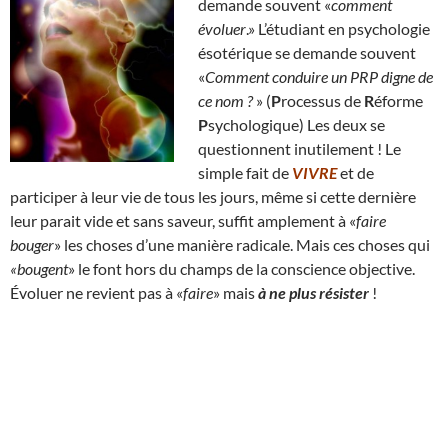
demande souvent «
comment
évoluer
.» L’étudiant en psychologie
ésotérique se demande souvent
«
Comment conduire un PRP digne de
ce nom ?
» (
P
rocessus de
R
éforme
P
sychologique) Les deux se
questionnent inutilement ! Le
simple fait de
VIVRE
et de
participer à leur vie de tous les jours, même si cette dernière
leur parait vide et sans saveur, suffit amplement à «
faire
bouger
» les choses d’une manière radicale. Mais ces choses qui
«bougent
» le font hors du champs de la conscience objective.
Évoluer ne revient pas à «
faire
» mais
à ne plus résister
!