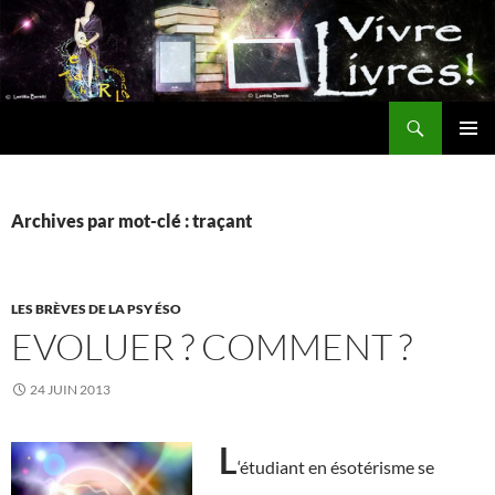
Aller
au
contenu
Recherche
MENU
PRINCI
Archives par mot-clé : traçant
LES BRÈVES DE LA PSY ÉSO
EVOLUER ? COMMENT ?
24 JUIN 2013
L
‘étudiant en ésotérisme se