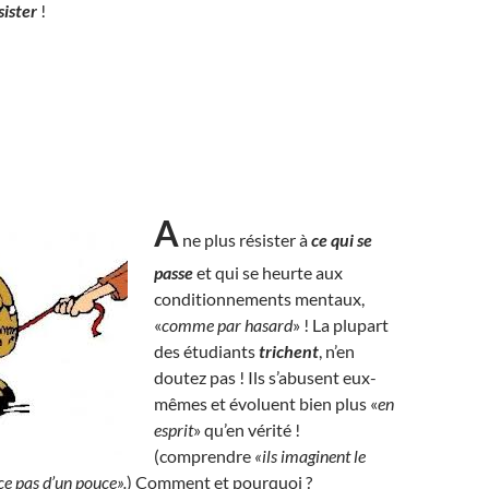
sister
!
A
ne plus résister à
ce qui se
passe
et qui se heurte aux
conditionnements mentaux,
«
comme par hasard
» ! La plupart
des étudiants
trichent
, n’en
doutez pas ! Ils s’abusent eux-
mêmes et évoluent bien plus «
en
esprit
» qu’en vérité !
(comprendre
«ils imaginent le
ce pas d’un pouce».
) Comment et pourquoi ?