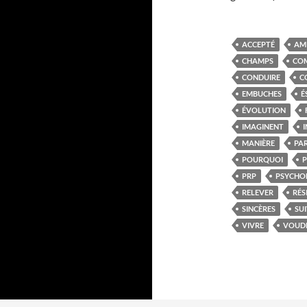
ACCEPTÉ
AM
CHAMPS
CO
CONDUIRE
C
EMBUCHES
É
ÉVOLUTION
IMAGINENT
MANIÈRE
PAR
POURQUOI
PRP
PSYCHO
RELEVER
RÉS
SINCÈRES
SU
VIVRE
VOUD