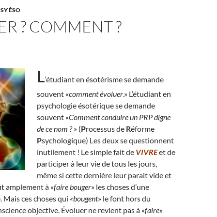
PSY ÉSO
ER ? COMMENT ?
L
‘étudiant en ésotérisme se demande
souvent «
comment évoluer
.» L’étudiant en
psychologie ésotérique se demande
souvent «
Comment conduire un PRP digne
de ce nom ?
» (
P
rocessus de
R
éforme
P
sychologique) Les deux se questionnent
inutilement ! Le simple fait de
VIVRE
et de
participer à leur vie de tous les jours,
même si cette dernière leur parait vide et
fit amplement à «
faire bouger
» les choses d’une
. Mais ces choses qui
«bougent
» le font hors du
science objective. Évoluer ne revient pas à «
faire
»