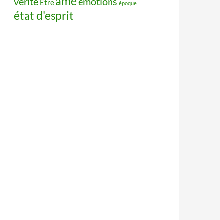
âme
vérité
émotions
Être
époque
état d'esprit