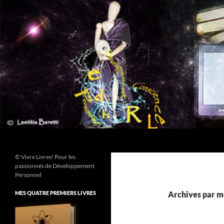
Aller
au
contenu
Recherche
© Vivre Livres! Pour les
passionnés de Développement
Personnel
MES QUATRE PREMIERS LIVRES
Archives par mo