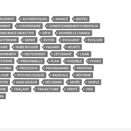
PLEMENT
AUTHENTIQUES
AVANCÉ
BAFFES
MMENT
COMPRENDRE
CONDITIONNEMENTS MENTAUX
ONSCIENCE OBJECTIVE
DÉFIS
DONNER LE CHANGE
SOTÉRISME
ESPRIT
ÉVITER
ÉVOLUENT
ÉVOLUER
FAIRE
FAIRE BOUGER
HASARD
HEURTE
INFINIMENT
INUTILEMENT
L'ÉTUDIANT
LIGNE
TICIPER
PERSONNELLE
PLAN
POSSIBLE
POUCE
POURRA
PROCESSUS
PROGRAMMES
PROPOSE
LOGIE
PSYCHOLOGIQUE
RADICALE
RÉFORME
ISTER
SANS SAVEUR
SÉCURISER
SEMÉE
SIMPLE
IVRE
TRAÇANT
TRAJECTOIRE
VÉRITÉ
VIDE
RA