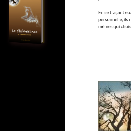
En se traçant e
personnelle, ils 
mêmes qui choisi