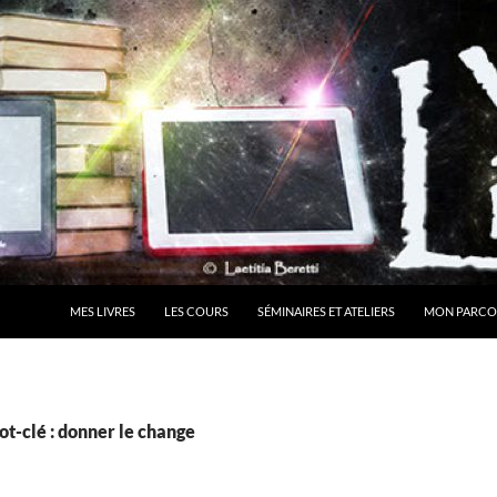
MES LIVRES
LES COURS
SÉMINAIRES ET ATELIERS
MON PARCO
t-clé : donner le change