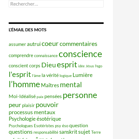
Rechercher :
L’ÉMAIL DES MOTS
coeur
commentaires
autrui
assumer
conscience
comprendre
connaissance
esprit
Dieu
conscient
corps
idée
Jésus
l'ego
l'esprit
Lumière
la vérité
l'âme
logique
l’homme
mental
Maîtres
personne
Moi-Idéalisé
pensées
paix
pouvoir
peur
plaisir
processus mentaux
Psychologie ésotérique
question
Psychologues Esotéristes
psy éso
questions
sujet
sanskrit
responsabilité
Terre