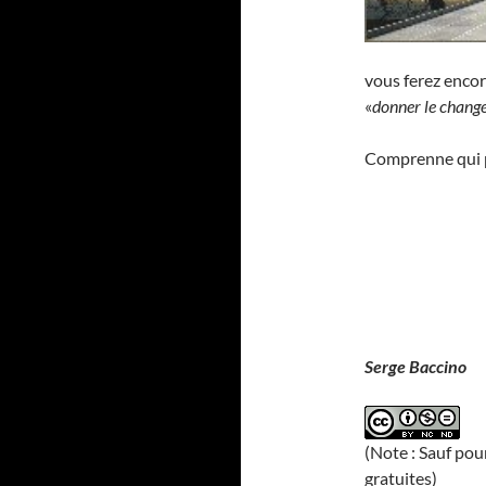
vous ferez enco
«
donner le chang
Comprenne qui p
Serge Baccino
(Note : Sauf pou
gratuites)