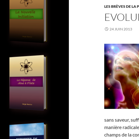
LES BRÈVES DE LA 
EVOLU
24 JUIN 2013
sans saveur, suf
manière radicale
champs de la con