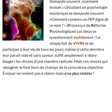
demande souvent «
comment
évoluer
.» L’étudiant en psychologie
ésotérique se demande souvent
«
Comment conduire un PRP digne de
ce nom ?
» (
P
rocessus de
R
éforme
P
sychologique) Les deux se
questionnent inutilement ! Le
simple fait de
VIVRE
et de
participer à leur vie de tous les jours, même si cette dernière
leur parait vide et sans saveur, suffit amplement à «
faire
bouger
» les choses d’une manière radicale. Mais ces choses qui
«bougent
» le font hors du champs de la conscience objective.
Évoluer ne revient pas à «
faire
» mais
à ne plus résister
!