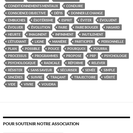
CONDITIONNEMENTS MENTAUX
CONDUIRE
CONSCIENCE OBJECTIVE
DÉFIS
DONNER LE CHANGE
EMBUCHES
ÉSOTÉRISME
ESPRIT
ÉVITER
ÉVOLUENT
ÉVOLUER
ÉVOLUTION
FAIRE
FAIRE BOUGER
HASARD
HEURTE
IMAGINENT
INFINIMENT
INUTILEMENT
L'ÉTUDIANT
LIGNE
MANIÈRE
PARTICIPER
PERSONNELLE
PLAN
POSSIBLE
POUCE
POURQUOI
POURRA
PROCESSUS
PROGRAMMES
PROPOSE
PRP
PSYCHOLOGIE
PSYCHOLOGIQUE
RADICALE
RÉFORME
RELEVER
RÉSISTER
SANS SAVEUR
SÉCURISER
SEMÉE
SIMPLE
SINCÈRES
SUIVRE
TRAÇANT
TRAJECTOIRE
VÉRITÉ
VIDE
VIVRE
VOUDRA
POUR SOUTENIR NOTRE ASSOCIATION