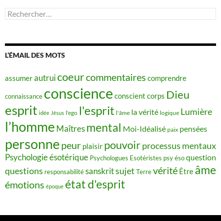
Rechercher :
L’ÉMAIL DES MOTS
coeur
commentaires
autrui
assumer
comprendre
conscience
Dieu
conscient
corps
connaissance
esprit
l'esprit
Lumière
la vérité
idée
Jésus
l'ego
l'âme
logique
l’homme
mental
Maîtres
Moi-Idéalisé
pensées
paix
personne
pouvoir
peur
processus mentaux
plaisir
Psychologie ésotérique
question
Psychologues Esotéristes
psy éso
âme
vérité
questions
sujet
sanskrit
Être
responsabilité
Terre
état d'esprit
émotions
époque