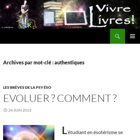
Aller
au
contenu
Recherche
MENU
PRINCI
Archives par mot-clé : authentiques
LES BRÈVES DE LA PSY ÉSO
EVOLUER ? COMMENT ?
24 JUIN 2013
L
‘étudiant en ésotérisme se