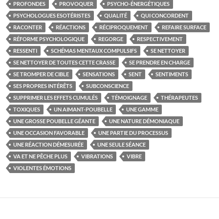
PROFONDES
PROVOQUER
PSYCHO-ÉNERGÉTIQUES
PSYCHOLOGUES ESOTÉRISTES
QUALITÉ
QUI CONCORDENT
RACONTER
RÉACTIONS
RÉCIPROQUEMENT
REFAIRE SURFACE
RÉFORME PSYCHOLOGIQUE
REGORGE
RESPECTIVEMENT
RESSENTI
SCHÉMAS MENTAUX COMPULSIFS
SE NETTOYER
SE NETTOYER DE TOUTES CETTE CRASSE
SE PRENDRE EN CHARGE
SE TROMPER DE CIBLE
SENSATIONS
SENT
SENTIMENTS
SES PROPRES INTÉRÊTS
SUBCONSCIENCE
SUPPRIMER LES EFFETS CUMULÉS
TÉMOIGNAGE
THÉRAPEUTES
TOXIQUES
UN AIMANT-POUBELLE
UNE GAMME
UNE GROSSE POUBELLE GÉANTE
UNE NATURE DÉMONIAQUE
UNE OCCASION FAVORABLE
UNE PARTIE DU PROCESSUS
UNE RÉACTION DÉMESURÉE
UNE SEULE SÉANCE
VA ET NE PÊCHE PLUS
VIBRATIONS
VIBRE
VIOLENTES ÉMOTIONS