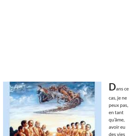
D
ans ce
cas, je ne
peux pas,
en tant
qu’âme,
avoir eu
des vies