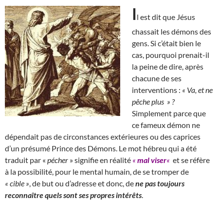
I
l est dit que Jésus
chassait les démons des
gens. Si c’était bien le
cas, pourquoi prenait-il
la peine de dire, après
chacune de ses
interventions :
« Va, et ne
pêche plus » ?
Simplement parce que
ce fameux démon ne
dépendait pas de circonstances extérieures ou des caprices
d’un présumé Prince des Démons. Le mot hébreu qui a été
traduit par «
pécher
» signifie en réalité
«
mal viser
«
et se réfère
à la possibilité, pour le mental humain, de se tromper de
« cible »
, de but ou d’adresse et donc, de
ne pas toujours
reconnaître quels sont ses propres intérêts
.