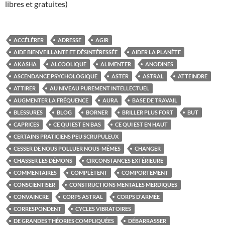
libres et gratuites)
ACCÉLÉRER
ADRESSE
AGIR
AIDE BIENVEILLANTE ET DÉSINTÉRESSÉE
AIDER LA PLANÈTE
AKASHA
ALCOOLIQUE
ALIMENTER
ANODINES
ASCENDANCE PSYCHOLOGIQUE
ASTER
ASTRAL
ATTEINDRE
ATTIRER
AU NIVEAU PUREMENT INTELLECTUEL
AUGMENTER LA FRÉQUENCE
AURA
BASE DE TRAVAIL
BLESSURES
BLOG
BORNER
BRILLER PLUS FORT
BUT
CAPRICES
CE QUI EST EN BAS
CE QUI EST EN HAUT
CERTAINS PRATICIENS PEU SCRUPULEUX
CESSER DE NOUS POLLUER NOUS-MÊMES
CHANGER
CHASSER LES DÉMONS
CIRCONSTANCES EXTÉRIEURE
COMMENTAIRES
COMPLÈTENT
COMPORTEMENT
CONSCIENTISER
CONSTRUCTIONS MENTALES MERDIQUES
CONVAINCRE
CORPS ASTRAL
CORPS D'ARMÉE
CORRESPONDENT
CYCLES VIBRATOIRES
DE GRANDES THÉORIES COMPLIQUÉES
DÉBARRASSER