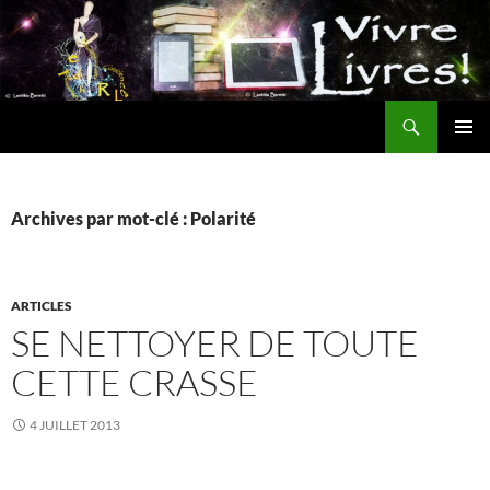
Aller
au
contenu
Recherche
MENU
PRINCI
Archives par mot-clé : Polarité
ARTICLES
SE NETTOYER DE TOUTE
CETTE CRASSE
4 JUILLET 2013