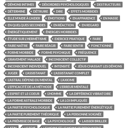
DÉMONS INTIMES
DÉSORDRES PSYCHOLOGIQUES
DESTRUCTEURS
DÉTERMINE
DÉTRUIRE
DIRE
EFFETS MORBIDES
ELLE M'AIDE À L'AIDER
ÉMOTIONS
EN APPARENCE
EN MASSE
EN QUELQUES SECONDES
EN RÉACTION
EN REGARD
ÉNERGÉTIQUEMENT
ÉNERGIES MORBIDES
ÉTUDE SUR L'HERMÉTISME
EXERCICE PRATIQUE
FAIRE
FAIRE NAÎTRE
FAIRE RÉAGIR
FAIRE SENTIR
FONCTIONNE
FORME MORBIDE
FORME PSYCHIQUE
FRÉQUENCE
GRAVEMENT MALADE
INCONSCIENT COLLECTIF
INCONSCIENT INDIVIDUEL
INTENSITÉ
JÉSUS CHASSAIT LES DÉMONS
JUGER
L'ASSISTANAT
L'ASSISTANAT COMPLET
L'ASTRAL DÉPEND DU MENTAL
L'AXIOME
L'EFFICACITÉ DE LA MÉTHODE
L'ERREUR MENTALE
L'ESPRIT ET LE COEUR
L’HOMME
LA DIFFÉRENCE VIBRATOIRE
LA FORME ASTRALE MORBIDE
LA LOI IMPLIQUÉE
LA PARTIE PSYCHOLOGIQUE
LA PARTIE PUREMENT ÉNERGÉTIQUE
LA PARTIE PUREMENT THÉORIQUE
LA PERSONNE SOIGNÉE
LA PRÉMISSE DE BASE
LA PSYCHOLOGIE
LAISSER BRILLER
LATIN
LE FOIE
LE MOINS ET LE MOINS SE REPOUSSENT