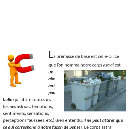
L
a prémisse de base est celle-ci : ce
que l’on nomme notre
corps astral
est
un
aim
ant-
pou
belle
qui attire toutes
les
formes astrales
(émotions,
sentiments, sensations,
perceptions faussées, etc.) Bien entendu,
il ne peut attirer que
ce qui correspond à notre façon de penser
. Le corps astral