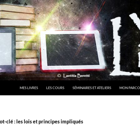
MES LIVRES
LES COURS
SÉMINAIRES ET ATELIERS
MON PARCO
-clé : les lois et principes impliqués