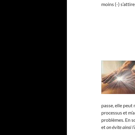
moins (-) s’atti
passe, elle peut
processus et m’a
problèmes. En 
et
on évite ainsi 