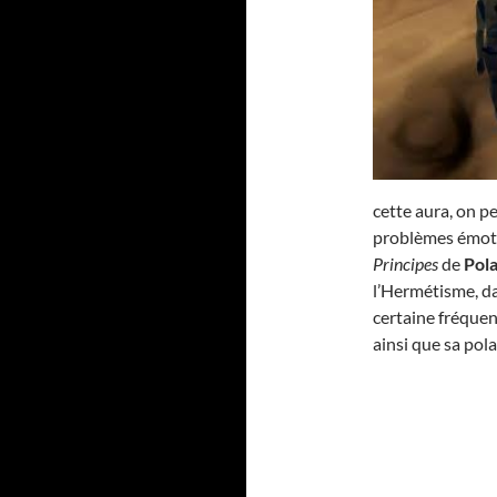
cette aura, on pe
problèmes émotio
Principes
de
Pola
l’Hermétisme, d
certaine fréquen
ainsi que sa pola