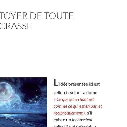
TOYER DE TOUTE
 CRASSE
L
‘idée présentée ici est
celle-ci : selon l’axiome
« Ce qui est en haut est
comme ce qui est en bas, et
réciproquement »
, s’il
existe un
inconscient
collectif
qui ressemble