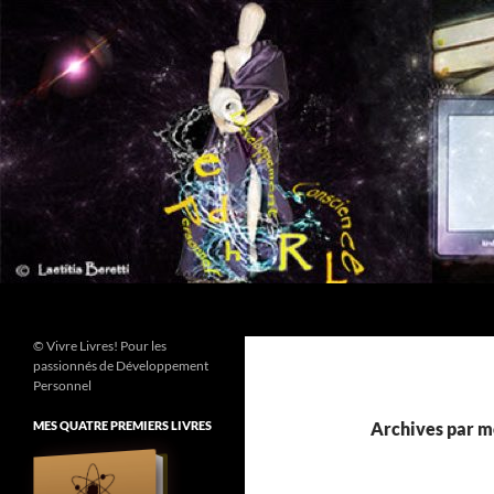
Aller
au
contenu
Recherche
© Vivre Livres! Pour les
passionnés de Développement
Personnel
MES QUATRE PREMIERS LIVRES
Archives par mot