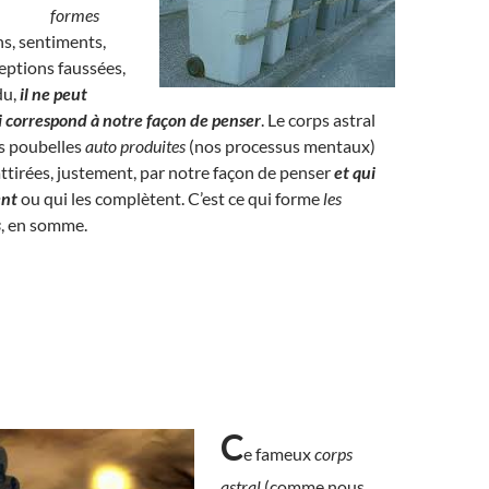
formes
s, sentiments,
eptions faussées,
du,
il ne peut
ui correspond à notre façon de penser
. Le corps astral
es poubelles
auto produites
(nos processus mentaux)
 attirées, justement, par notre façon de penser
et qui
ent
ou qui les complètent. C’est ce qui forme
les
s
, en somme.
C
e fameux
corps
astral
(comme nous