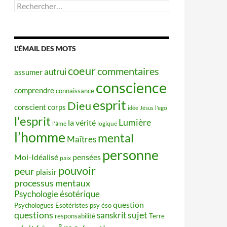
Rechercher :
L’ÉMAIL DES MOTS
coeur
commentaires
autrui
assumer
conscience
comprendre
connaissance
esprit
Dieu
conscient
corps
idée
Jésus
l'ego
l'esprit
Lumière
la vérité
l'âme
logique
l’homme
mental
Maîtres
personne
Moi-Idéalisé
pensées
paix
pouvoir
peur
plaisir
processus mentaux
Psychologie ésotérique
question
Psychologues Esotéristes
psy éso
questions
sujet
sanskrit
responsabilité
Terre