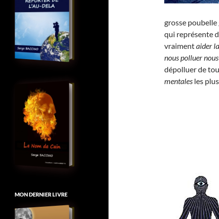
grosse poubelle 
qui représente 
vraiment
aider l
nous polluer no
dépolluer de to
mentales
les plu
MON DERNIER LIVRE