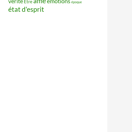
âme
vérité
émotions
Être
époque
état d'esprit