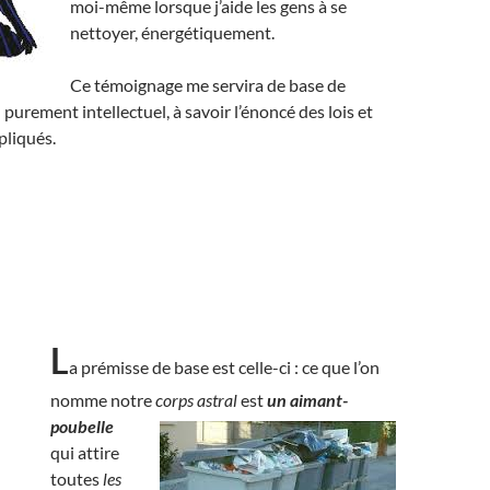
moi-même lorsque j’aide les gens à se
nettoyer, énergétiquement.
Ce témoignage me servira de base de
 purement intellectuel, à savoir l’énoncé des lois et
pliqués.
L
a prémisse de base est celle-ci : ce que l’on
nomme notre
corps astral
est
un aimant-
poubelle
qui attire
toutes
les