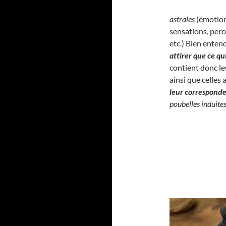
astrales
(émotion
sensations, perc
etc.) Bien enten
attirer que ce q
contient donc l
ainsi que celles
leur correspond
poubelles induite