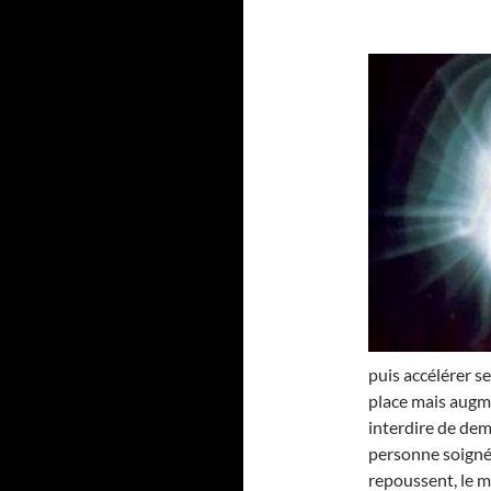
puis accélérer se
place mais augme
interdire de dem
personne soignée.
repoussent, le moi