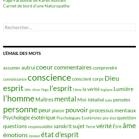
Page Facebook de Karen Romani
Carnet de bord d’une Naturopathe
Rechercher :
L’ÉMAIL DES MOTS
coeur
commentaires
autrui
assumer
comprendre
conscience
Dieu
conscient
corps
connaissance
esprit
l'esprit
Lumière
la vérité
idée
Jésus
l'ego
l'âme
logique
l’homme
mental
Maîtres
Moi-Idéalisé
pensées
paix
personne
pouvoir
peur
processus mentaux
plaisir
Psychologie ésotérique
question
Psychologues Esotéristes
psy éso
âme
vérité
questions
sujet
sanskrit
Être
responsabilité
Terre
état d'esprit
émotions
époque