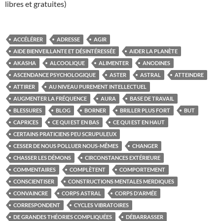
libres et gratuites)
ACCÉLÉRER
ADRESSE
AGIR
AIDE BIENVEILLANTE ET DÉSINTÉRESSÉE
AIDER LA PLANÈTE
AKASHA
ALCOOLIQUE
ALIMENTER
ANODINES
ASCENDANCE PSYCHOLOGIQUE
ASTER
ASTRAL
ATTEINDRE
ATTIRER
AU NIVEAU PUREMENT INTELLECTUEL
AUGMENTER LA FRÉQUENCE
AURA
BASE DE TRAVAIL
BLESSURES
BLOG
BORNER
BRILLER PLUS FORT
BUT
CAPRICES
CE QUI EST EN BAS
CE QUI EST EN HAUT
CERTAINS PRATICIENS PEU SCRUPULEUX
CESSER DE NOUS POLLUER NOUS-MÊMES
CHANGER
CHASSER LES DÉMONS
CIRCONSTANCES EXTÉRIEURE
COMMENTAIRES
COMPLÈTENT
COMPORTEMENT
CONSCIENTISER
CONSTRUCTIONS MENTALES MERDIQUES
CONVAINCRE
CORPS ASTRAL
CORPS D'ARMÉE
CORRESPONDENT
CYCLES VIBRATOIRES
DE GRANDES THÉORIES COMPLIQUÉES
DÉBARRASSER