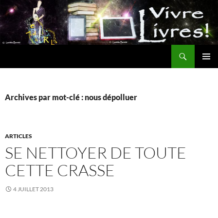
Aller
au
contenu
Recherche
MENU
PRINCI
Archives par mot-clé : nous dépolluer
ARTICLES
SE NETTOYER DE TOUTE
CETTE CRASSE
4 JUILLET 2013