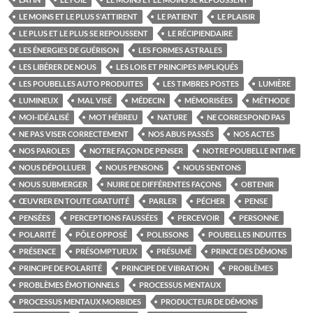
LE MOINS ET LE PLUS S'ATTIRENT
LE PATIENT
LE PLAISIR
LE PLUS ET LE PLUS SE REPOUSSENT
LE RÉCIPIENDAIRE
LES ÉNERGIES DE GUÉRISON
LES FORMES ASTRALES
LES LIBÉRER DE NOUS
LES LOIS ET PRINCIPES IMPLIQUÉS
LES POUBELLES AUTO PRODUITES
LES TIMBRES POSTES
LUMIÈRE
LUMINEUX
MAL VISÉ
MÉDECIN
MÉMORISÉES
MÉTHODE
MOI-IDÉALISÉ
MOT HÉBREU
NATURE
NE CORRESPOND PAS
NE PAS VISER CORRECTEMENT
NOS ABUS PASSÉS
NOS ACTES
NOS PAROLES
NOTRE FAÇON DE PENSER
NOTRE POUBELLE INTIME
NOUS DÉPOLLUER
NOUS PENSONS
NOUS SENTONS
NOUS SUBMERGER
NUIRE DE DIFFÉRENTES FAÇONS
OBTENIR
ŒUVRER EN TOUTE GRATUITÉ
PARLER
PÉCHER
PENSE
PENSÉES
PERCEPTIONS FAUSSÉES
PERCEVOIR
PERSONNE
POLARITÉ
PÔLE OPPOSÉ
POLISSONS
POUBELLES INDUITES
PRÉSENCE
PRÉSOMPTUEUX
PRÉSUMÉ
PRINCE DES DÉMONS
PRINCIPE DE POLARITÉ
PRINCIPE DE VIBRATION
PROBLÈMES
PROBLÈMES ÉMOTIONNELS
PROCESSUS MENTAUX
PROCESSUS MENTAUX MORBIDES
PRODUCTEUR DE DÉMONS