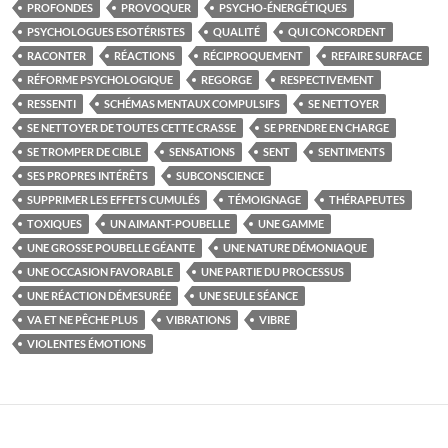
PROFONDES
PROVOQUER
PSYCHO-ÉNERGÉTIQUES
PSYCHOLOGUES ESOTÉRISTES
QUALITÉ
QUI CONCORDENT
RACONTER
RÉACTIONS
RÉCIPROQUEMENT
REFAIRE SURFACE
RÉFORME PSYCHOLOGIQUE
REGORGE
RESPECTIVEMENT
RESSENTI
SCHÉMAS MENTAUX COMPULSIFS
SE NETTOYER
SE NETTOYER DE TOUTES CETTE CRASSE
SE PRENDRE EN CHARGE
SE TROMPER DE CIBLE
SENSATIONS
SENT
SENTIMENTS
SES PROPRES INTÉRÊTS
SUBCONSCIENCE
SUPPRIMER LES EFFETS CUMULÉS
TÉMOIGNAGE
THÉRAPEUTES
TOXIQUES
UN AIMANT-POUBELLE
UNE GAMME
UNE GROSSE POUBELLE GÉANTE
UNE NATURE DÉMONIAQUE
UNE OCCASION FAVORABLE
UNE PARTIE DU PROCESSUS
UNE RÉACTION DÉMESURÉE
UNE SEULE SÉANCE
VA ET NE PÊCHE PLUS
VIBRATIONS
VIBRE
VIOLENTES ÉMOTIONS