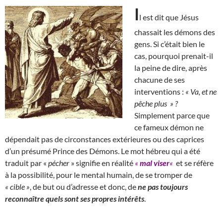
I
l est dit que Jésus
chassait les démons des
gens. Si c’était bien le
cas, pourquoi prenait-il
la peine de dire, après
chacune de ses
interventions :
« Va, et ne
pêche plus » ?
Simplement parce que
ce fameux démon ne
dépendait pas de circonstances extérieures ou des caprices
d’un présumé Prince des Démons. Le mot hébreu qui a été
traduit par «
pécher
» signifie en réalité
«
mal viser
«
et se réfère
à la possibilité, pour le mental humain, de se tromper de
« cible »
, de but ou d’adresse et donc, de
ne pas toujours
reconnaître quels sont ses propres intérêts
.