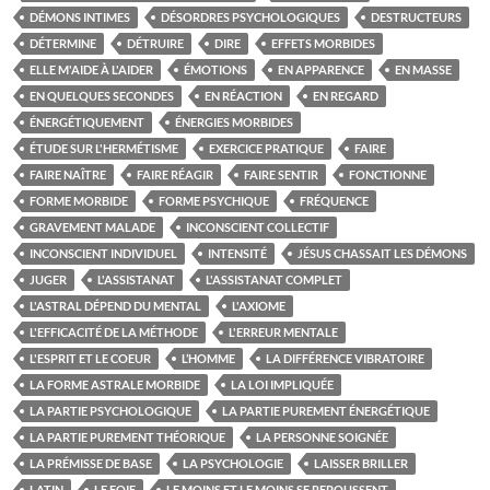
DÉMONS INTIMES
DÉSORDRES PSYCHOLOGIQUES
DESTRUCTEURS
DÉTERMINE
DÉTRUIRE
DIRE
EFFETS MORBIDES
ELLE M'AIDE À L'AIDER
ÉMOTIONS
EN APPARENCE
EN MASSE
EN QUELQUES SECONDES
EN RÉACTION
EN REGARD
ÉNERGÉTIQUEMENT
ÉNERGIES MORBIDES
ÉTUDE SUR L'HERMÉTISME
EXERCICE PRATIQUE
FAIRE
FAIRE NAÎTRE
FAIRE RÉAGIR
FAIRE SENTIR
FONCTIONNE
FORME MORBIDE
FORME PSYCHIQUE
FRÉQUENCE
GRAVEMENT MALADE
INCONSCIENT COLLECTIF
INCONSCIENT INDIVIDUEL
INTENSITÉ
JÉSUS CHASSAIT LES DÉMONS
JUGER
L'ASSISTANAT
L'ASSISTANAT COMPLET
L'ASTRAL DÉPEND DU MENTAL
L'AXIOME
L'EFFICACITÉ DE LA MÉTHODE
L'ERREUR MENTALE
L'ESPRIT ET LE COEUR
L’HOMME
LA DIFFÉRENCE VIBRATOIRE
LA FORME ASTRALE MORBIDE
LA LOI IMPLIQUÉE
LA PARTIE PSYCHOLOGIQUE
LA PARTIE PUREMENT ÉNERGÉTIQUE
LA PARTIE PUREMENT THÉORIQUE
LA PERSONNE SOIGNÉE
LA PRÉMISSE DE BASE
LA PSYCHOLOGIE
LAISSER BRILLER
LATIN
LE FOIE
LE MOINS ET LE MOINS SE REPOUSSENT