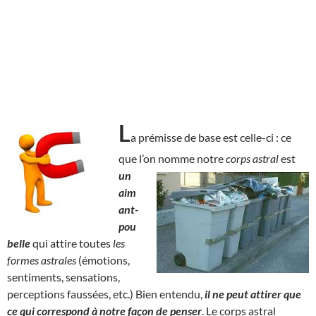
L
a prémisse de base est celle-ci : ce
que l’on nomme notre
corps astral
est
un
aim
ant-
pou
belle
qui attire toutes
les
formes astrales
(émotions,
sentiments, sensations,
perceptions faussées, etc.) Bien entendu,
il ne peut attirer que
ce qui correspond à notre façon de penser
. Le corps astral