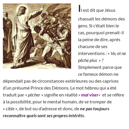
I
l est dit que Jésus
chassait les démons des
gens. Si c’était bien le
cas, pourquoi prenait-il
la peine de dire, après
chacune de ses
interventions :
« Va, et ne
pêche plus » ?
Simplement parce que
ce fameux démon ne
dépendait pas de circonstances extérieures ou des caprices
d’un présumé Prince des Démons. Le mot hébreu qui a été
traduit par «
pécher
» signifie en réalité
«
mal viser
«
et se réfère
à la possibilité, pour le mental humain, de se tromper de
« cible »
, de but ou d’adresse et donc, de
ne pas toujours
reconnaître quels sont ses propres intérêts
.