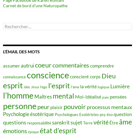
Page Facebook de Karen Romani
Carnet de bord d’une Naturopathe
Rechercher :
L’ÉMAIL DES MOTS
coeur
commentaires
autrui
assumer
comprendre
conscience
Dieu
conscient
corps
connaissance
esprit
l'esprit
Lumière
la vérité
idée
Jésus
l'ego
l'âme
logique
l’homme
mental
Maîtres
Moi-Idéalisé
pensées
paix
personne
pouvoir
peur
processus mentaux
plaisir
Psychologie ésotérique
question
Psychologues Esotéristes
psy éso
âme
vérité
questions
sujet
sanskrit
Être
responsabilité
Terre
état d'esprit
émotions
époque