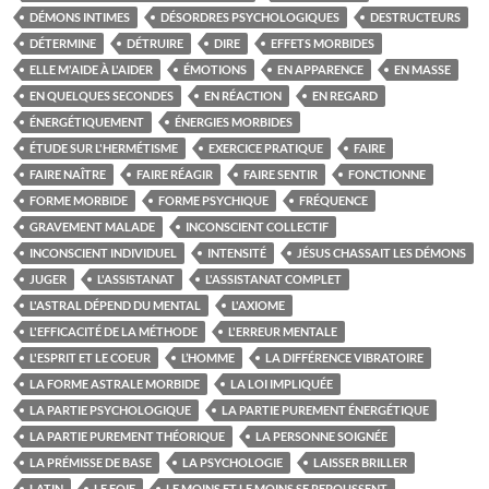
DÉMONS INTIMES
DÉSORDRES PSYCHOLOGIQUES
DESTRUCTEURS
DÉTERMINE
DÉTRUIRE
DIRE
EFFETS MORBIDES
ELLE M'AIDE À L'AIDER
ÉMOTIONS
EN APPARENCE
EN MASSE
EN QUELQUES SECONDES
EN RÉACTION
EN REGARD
ÉNERGÉTIQUEMENT
ÉNERGIES MORBIDES
ÉTUDE SUR L'HERMÉTISME
EXERCICE PRATIQUE
FAIRE
FAIRE NAÎTRE
FAIRE RÉAGIR
FAIRE SENTIR
FONCTIONNE
FORME MORBIDE
FORME PSYCHIQUE
FRÉQUENCE
GRAVEMENT MALADE
INCONSCIENT COLLECTIF
INCONSCIENT INDIVIDUEL
INTENSITÉ
JÉSUS CHASSAIT LES DÉMONS
JUGER
L'ASSISTANAT
L'ASSISTANAT COMPLET
L'ASTRAL DÉPEND DU MENTAL
L'AXIOME
L'EFFICACITÉ DE LA MÉTHODE
L'ERREUR MENTALE
L'ESPRIT ET LE COEUR
L’HOMME
LA DIFFÉRENCE VIBRATOIRE
LA FORME ASTRALE MORBIDE
LA LOI IMPLIQUÉE
LA PARTIE PSYCHOLOGIQUE
LA PARTIE PUREMENT ÉNERGÉTIQUE
LA PARTIE PUREMENT THÉORIQUE
LA PERSONNE SOIGNÉE
LA PRÉMISSE DE BASE
LA PSYCHOLOGIE
LAISSER BRILLER
LATIN
LE FOIE
LE MOINS ET LE MOINS SE REPOUSSENT