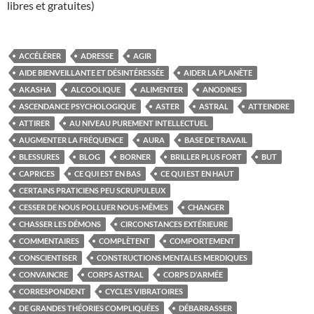
libres et gratuites)
ACCÉLÉRER
ADRESSE
AGIR
AIDE BIENVEILLANTE ET DÉSINTÉRESSÉE
AIDER LA PLANÈTE
AKASHA
ALCOOLIQUE
ALIMENTER
ANODINES
ASCENDANCE PSYCHOLOGIQUE
ASTER
ASTRAL
ATTEINDRE
ATTIRER
AU NIVEAU PUREMENT INTELLECTUEL
AUGMENTER LA FRÉQUENCE
AURA
BASE DE TRAVAIL
BLESSURES
BLOG
BORNER
BRILLER PLUS FORT
BUT
CAPRICES
CE QUI EST EN BAS
CE QUI EST EN HAUT
CERTAINS PRATICIENS PEU SCRUPULEUX
CESSER DE NOUS POLLUER NOUS-MÊMES
CHANGER
CHASSER LES DÉMONS
CIRCONSTANCES EXTÉRIEURE
COMMENTAIRES
COMPLÈTENT
COMPORTEMENT
CONSCIENTISER
CONSTRUCTIONS MENTALES MERDIQUES
CONVAINCRE
CORPS ASTRAL
CORPS D'ARMÉE
CORRESPONDENT
CYCLES VIBRATOIRES
DE GRANDES THÉORIES COMPLIQUÉES
DÉBARRASSER