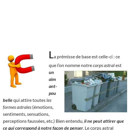
L
a prémisse de base est celle-ci : ce
que l’on nomme notre
corps astral
est
un
aim
ant-
pou
belle
qui attire toutes
les
formes astrales
(émotions,
sentiments, sensations,
perceptions faussées, etc.) Bien entendu,
il ne peut attirer que
ce qui correspond à notre façon de penser
. Le corps astral