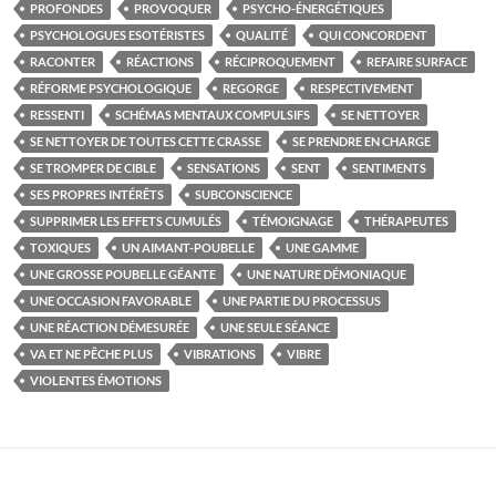
PROFONDES
PROVOQUER
PSYCHO-ÉNERGÉTIQUES
PSYCHOLOGUES ESOTÉRISTES
QUALITÉ
QUI CONCORDENT
RACONTER
RÉACTIONS
RÉCIPROQUEMENT
REFAIRE SURFACE
RÉFORME PSYCHOLOGIQUE
REGORGE
RESPECTIVEMENT
RESSENTI
SCHÉMAS MENTAUX COMPULSIFS
SE NETTOYER
SE NETTOYER DE TOUTES CETTE CRASSE
SE PRENDRE EN CHARGE
SE TROMPER DE CIBLE
SENSATIONS
SENT
SENTIMENTS
SES PROPRES INTÉRÊTS
SUBCONSCIENCE
SUPPRIMER LES EFFETS CUMULÉS
TÉMOIGNAGE
THÉRAPEUTES
TOXIQUES
UN AIMANT-POUBELLE
UNE GAMME
UNE GROSSE POUBELLE GÉANTE
UNE NATURE DÉMONIAQUE
UNE OCCASION FAVORABLE
UNE PARTIE DU PROCESSUS
UNE RÉACTION DÉMESURÉE
UNE SEULE SÉANCE
VA ET NE PÊCHE PLUS
VIBRATIONS
VIBRE
VIOLENTES ÉMOTIONS