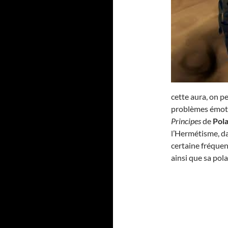
cette aura, on pe
problèmes émotio
Principes
de
Pola
l’Hermétisme, d
certaine fréquen
ainsi que sa pola