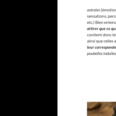
astrales
(émotion
sensations, perc
etc.) Bien enten
attirer que ce q
contient donc l
ainsi que celles
leur correspond
poubelles induite