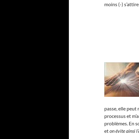
moins (-) s’atti
passe, elle peut
processus et m’a
problèmes. En 
et
on évite ainsi 