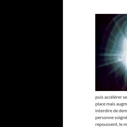
puis accélérer se
place mais augme
interdire de dem
personne soignée.
repoussent, le moi