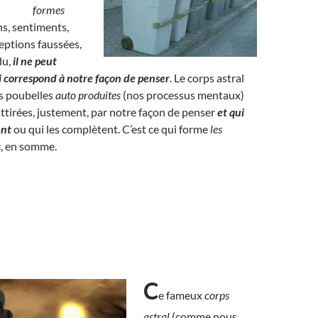
formes
s, sentiments,
eptions faussées,
du,
il ne peut
ui correspond à notre façon de penser
. Le corps astral
es poubelles
auto produites
(nos processus mentaux)
 attirées, justement, par notre façon de penser
et qui
ent
ou qui les complètent. C’est ce qui forme
les
s
, en somme.
C
e fameux
corps
astral
(comme nous