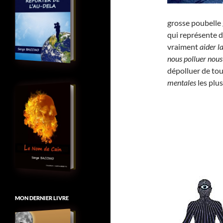
grosse poubelle 
qui représente 
vraiment
aider l
nous polluer no
dépolluer de to
mentales
les plu
MON DERNIER LIVRE