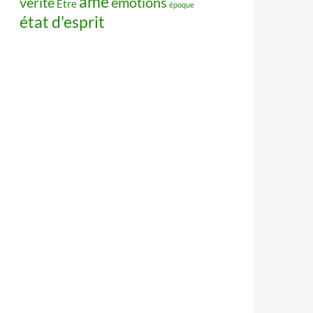
âme
vérité
émotions
Être
époque
état d'esprit