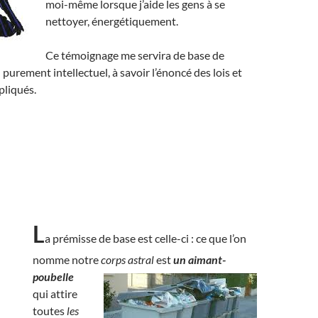
moi-même lorsque j’aide les gens à se
nettoyer, énergétiquement.
Ce témoignage me servira de base de
 purement intellectuel, à savoir l’énoncé des lois et
pliqués.
L
a prémisse de base est celle-ci : ce que l’on
nomme notre
corps astral
est
un aimant-
poubelle
qui attire
toutes
les