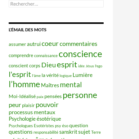
Rechercher :
L’ÉMAIL DES MOTS
coeur
commentaires
autrui
assumer
conscience
comprendre
connaissance
esprit
Dieu
conscient
corps
idée
Jésus
l'ego
l'esprit
Lumière
la vérité
l'âme
logique
l’homme
mental
Maîtres
personne
Moi-Idéalisé
pensées
paix
pouvoir
peur
plaisir
processus mentaux
Psychologie ésotérique
question
Psychologues Esotéristes
psy éso
questions
sujet
sanskrit
responsabilité
Terre