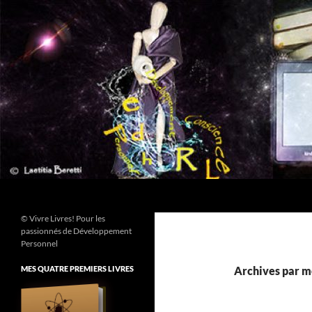
Aller
au
contenu
Recherche
© Vivre Livres! Pour les
passionnés de Développement
Personnel
MES QUATRE PREMIERS LIVRES
Archives par m