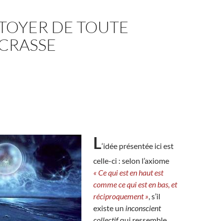
TOYER DE TOUTE
 CRASSE
L
‘idée présentée ici est
celle-ci : selon l’axiome
« Ce qui est en haut est
comme ce qui est en bas, et
réciproquement »
, s’il
existe un
inconscient
collectif
qui ressemble