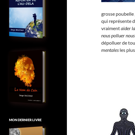
grosse poubelle 
qui représente 
vraiment
aider l
nous polluer no
dépolluer de to
mentales
les plu
MON DERNIER LIVRE