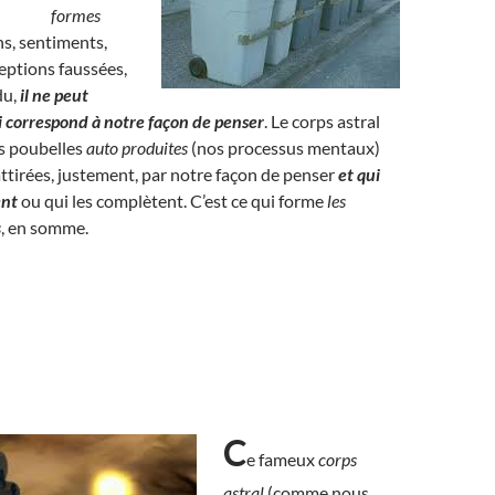
formes
s, sentiments,
eptions faussées,
du,
il ne peut
ui correspond à notre façon de penser
. Le corps astral
es poubelles
auto produites
(nos processus mentaux)
 attirées, justement, par notre façon de penser
et qui
ent
ou qui les complètent. C’est ce qui forme
les
s
, en somme.
C
e fameux
corps
astral
(comme nous