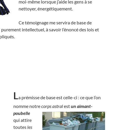
moi-même lorsque j’aide les gens à se
nettoyer, énergétiquement.
Ce témoignage me servira de base de
 purement intellectuel, à savoir l’énoncé des lois et
pliqués.
L
a prémisse de base est celle-ci : ce que l’on
nomme notre
corps astral
est
un aimant-
poubelle
qui attire
toutes
les