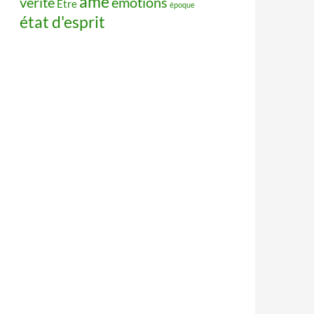
âme
vérité
émotions
Être
époque
état d'esprit