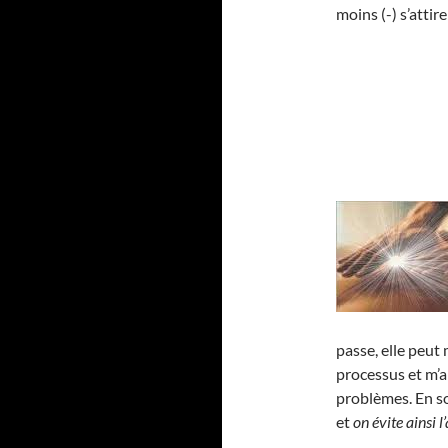
moins (-) s’atti
passe, elle peut
processus et m’a
problèmes. En 
et
on évite ainsi 