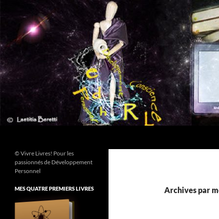
Aller
au
contenu
Recherche
© Vivre Livres! Pour les
passionnés de Développement
Personnel
MES QUATRE PREMIERS LIVRES
Archives par mo