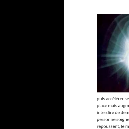
puis accélérer se
place mais augme
interdire de dem
personne soignée.
repoussent, le moi