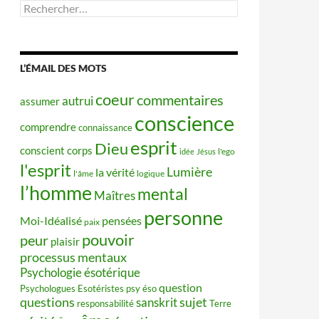
Rechercher :
L’ÉMAIL DES MOTS
coeur
commentaires
autrui
assumer
conscience
comprendre
connaissance
esprit
Dieu
conscient
corps
idée
Jésus
l'ego
l'esprit
Lumière
la vérité
l'âme
logique
l’homme
mental
Maîtres
personne
Moi-Idéalisé
pensées
paix
pouvoir
peur
plaisir
processus mentaux
Psychologie ésotérique
question
Psychologues Esotéristes
psy éso
questions
sujet
sanskrit
responsabilité
Terre