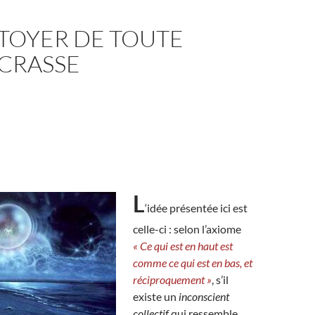
TOYER DE TOUTE
 CRASSE
L
‘idée présentée ici est
celle-ci : selon l’axiome
« Ce qui est en haut est
comme ce qui est en bas, et
réciproquement »
, s’il
existe un
inconscient
collectif
qui ressemble