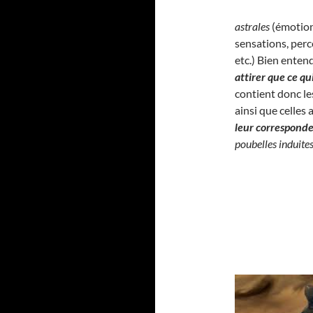
astrales
(émotion
sensations, perc
etc.) Bien enten
attirer que ce q
contient donc l
ainsi que celles
leur correspond
poubelles induite