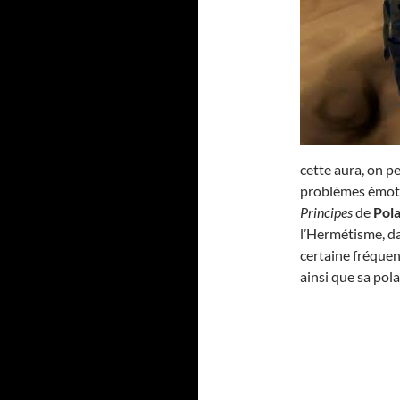
cette aura, on pe
problèmes émotio
Principes
de
Pola
l’Hermétisme, d
certaine fréquen
ainsi que sa pola