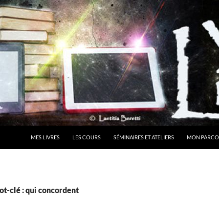
MES LIVRES
LES COURS
SÉMINAIRES ET ATELIERS
MON PARCO
t-clé : qui concordent