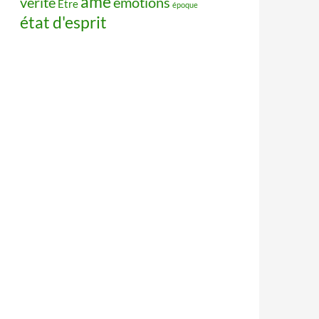
âme
vérité
émotions
Être
époque
état d'esprit