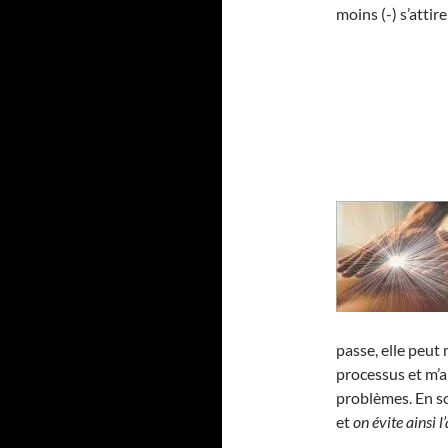
moins (-) s’atti
passe, elle peut
processus et m’a
problèmes. En 
et
on évite ainsi 