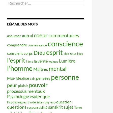
Rechercher :
L’ÉMAIL DES MOTS
coeur
commentaires
autrui
assumer
conscience
comprendre
connaissance
esprit
Dieu
conscient
corps
idée
Jésus
l'ego
l'esprit
Lumière
la vérité
l'âme
logique
l’homme
mental
Maîtres
personne
Moi-Idéalisé
pensées
paix
pouvoir
peur
plaisir
processus mentaux
Psychologie ésotérique
question
Psychologues Esotéristes
psy éso
questions
sujet
sanskrit
responsabilité
Terre