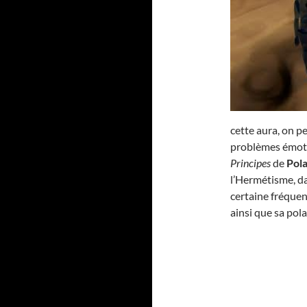
cette aura, on pe
problèmes émotio
Principes
de
Pola
l’Hermétisme, d
certaine fréquen
ainsi que sa pola