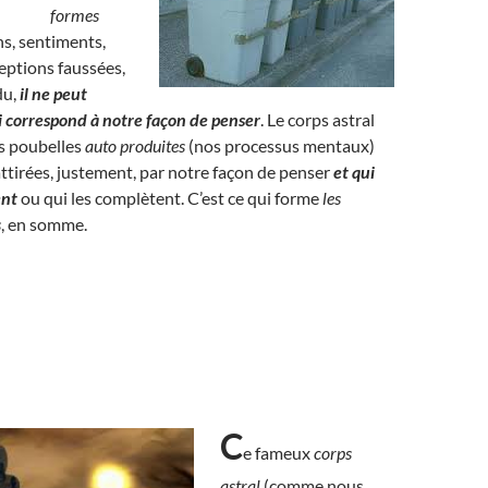
formes
s, sentiments,
eptions faussées,
du,
il ne peut
ui correspond à notre façon de penser
. Le corps astral
es poubelles
auto produites
(nos processus mentaux)
 attirées, justement, par notre façon de penser
et qui
ent
ou qui les complètent. C’est ce qui forme
les
s
, en somme.
C
e fameux
corps
astral
(comme nous