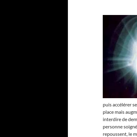
puis accélérer se
place mais augme
interdire de dem
personne soignée.
repoussent, le moi