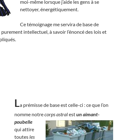
moi-même lorsque j’aide les gens à se
nettoyer, énergétiquement.
Ce témoignage me servira de base de
 purement intellectuel, à savoir l’énoncé des lois et
pliqués.
L
a prémisse de base est celle-ci : ce que l’on
nomme notre
corps astral
est
un aimant-
poubelle
qui attire
toutes
les