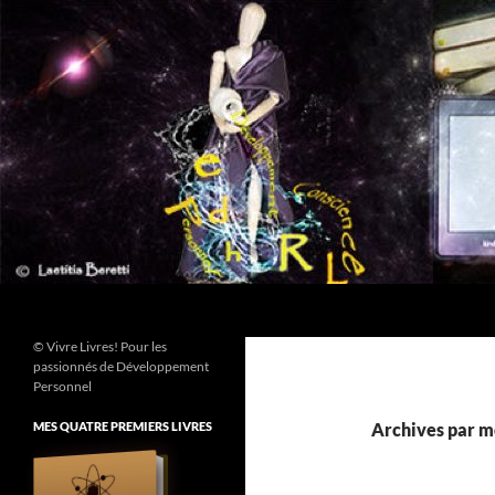
Aller
au
contenu
Recherche
© Vivre Livres! Pour les
passionnés de Développement
Personnel
MES QUATRE PREMIERS LIVRES
Archives par mo