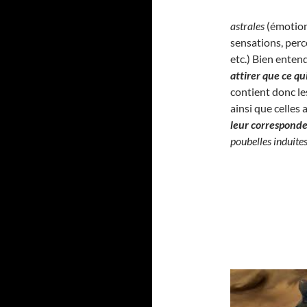
astrales
(émotion
sensations, perc
etc.) Bien enten
attirer que ce q
contient donc l
ainsi que celles
leur correspond
poubelles induite