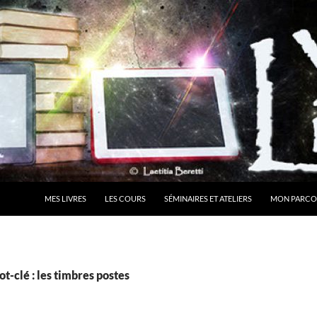
MES LIVRES
LES COURS
SÉMINAIRES ET ATELIERS
MON PARCO
t-clé : les timbres postes