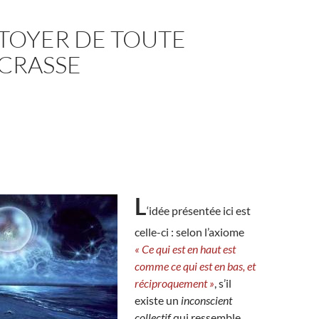
TOYER DE TOUTE
 CRASSE
L
‘idée présentée ici est
celle-ci : selon l’axiome
« Ce qui est en haut est
comme ce qui est en bas, et
réciproquement »
, s’il
existe un
inconscient
collectif
qui ressemble