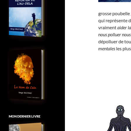
grosse poubelle 
qui représente 
vraiment
aider l
nous polluer no
dépolluer de to
mentales
les plu
MON DERNIER LIVRE