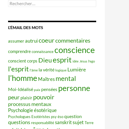
Rechercher :
L’ÉMAIL DES MOTS
coeur
commentaires
autrui
assumer
conscience
comprendre
connaissance
esprit
Dieu
conscient
corps
idée
Jésus
l'ego
l'esprit
Lumière
la vérité
l'âme
logique
l’homme
mental
Maîtres
personne
Moi-Idéalisé
pensées
paix
pouvoir
peur
plaisir
processus mentaux
Psychologie ésotérique
question
Psychologues Esotéristes
psy éso
questions
sujet
sanskrit
responsabilité
Terre