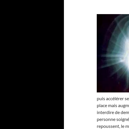
puis accélérer se
place mais augme
interdire de dem
personne soignée.
repoussent, le moi