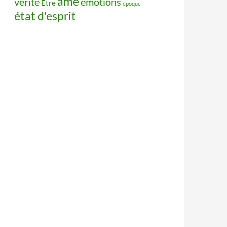
âme
vérité
émotions
Être
époque
état d'esprit