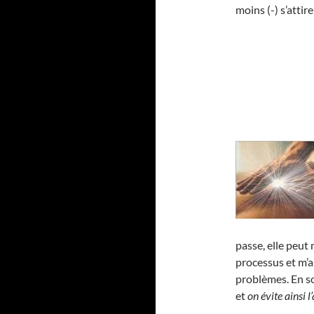
moins (-) s’atti
passe, elle peut
processus et m’a
problèmes. En 
et
on évite ainsi 