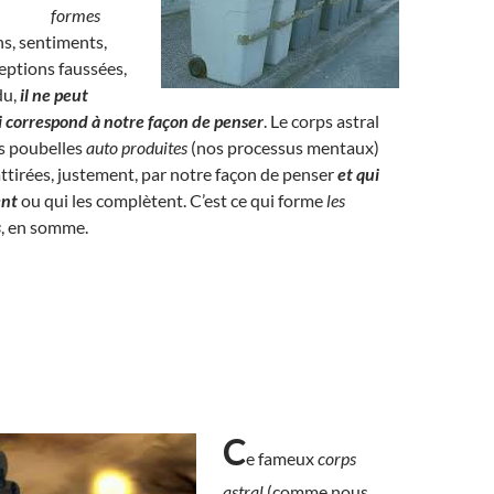
formes
s, sentiments,
eptions faussées,
du,
il ne peut
ui correspond à notre façon de penser
. Le corps astral
es poubelles
auto produites
(nos processus mentaux)
 attirées, justement, par notre façon de penser
et qui
ent
ou qui les complètent. C’est ce qui forme
les
s
, en somme.
C
e fameux
corps
astral
(comme nous