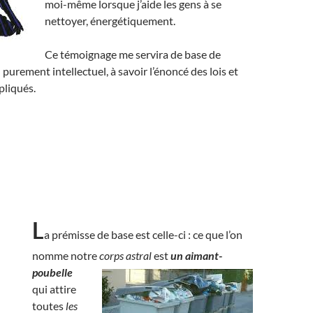
moi-même lorsque j’aide les gens à se
nettoyer, énergétiquement.
Ce témoignage me servira de base de
 purement intellectuel, à savoir l’énoncé des lois et
pliqués.
L
a prémisse de base est celle-ci : ce que l’on
nomme notre
corps astral
est
un aimant-
poubelle
qui attire
toutes
les