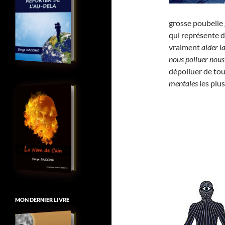
grosse poubelle 
qui représente 
vraiment
aider l
nous polluer no
dépolluer de to
mentales
les plu
MON DERNIER LIVRE