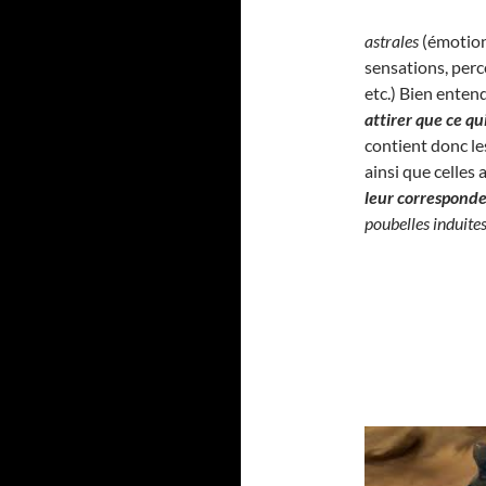
astrales
(émotion
sensations, perc
etc.) Bien enten
attirer que ce q
contient donc l
ainsi que celles
leur correspond
poubelles induite