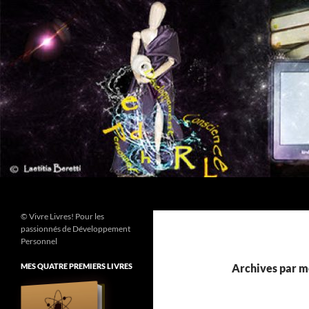
Aller
au
contenu
Recherche
© Vivre Livres! Pour les
passionnés de Développement
Personnel
MES QUATRE PREMIERS LIVRES
Archives par mo