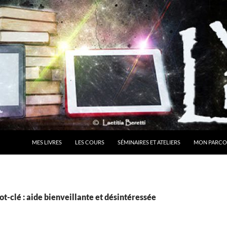
MES LIVRES
LES COURS
SÉMINAIRES ET ATELIERS
MON PARCO
t-clé : aide bienveillante et désintéressée