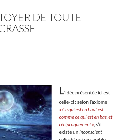
TOYER DE TOUTE
 CRASSE
L
‘idée présentée ici est
celle-ci : selon l’axiome
« Ce qui est en haut est
comme ce qui est en bas, et
réciproquement »
, s’il
existe un
inconscient
collectif
qui ressemble