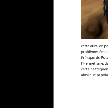
cette aura, on pe
problèmes émotio
Principes
de
Pola
l’Hermétisme, d
certaine fréquen
ainsi que sa pola