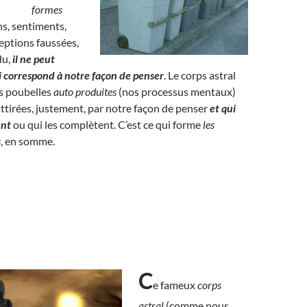
formes
s, sentiments,
eptions faussées,
du,
il ne peut
ui correspond à notre façon de penser
. Le corps astral
es poubelles
auto produites
(nos processus mentaux)
 attirées, justement, par notre façon de penser
et qui
ent
ou qui les complètent. C’est ce qui forme
les
s
, en somme.
C
e fameux
corps
astral
(comme nous