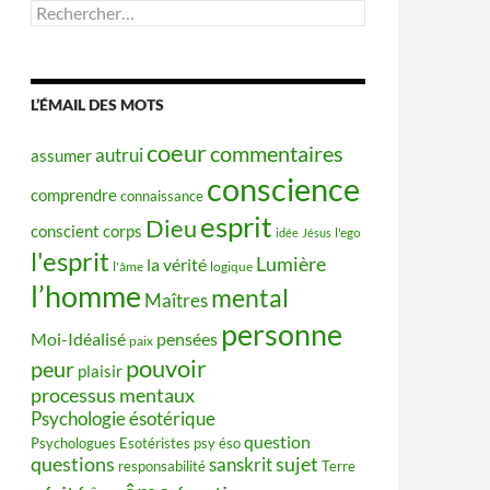
Rechercher :
L’ÉMAIL DES MOTS
coeur
commentaires
autrui
assumer
conscience
comprendre
connaissance
esprit
Dieu
conscient
corps
idée
Jésus
l'ego
l'esprit
Lumière
la vérité
l'âme
logique
l’homme
mental
Maîtres
personne
Moi-Idéalisé
pensées
paix
pouvoir
peur
plaisir
processus mentaux
Psychologie ésotérique
question
Psychologues Esotéristes
psy éso
questions
sujet
sanskrit
responsabilité
Terre