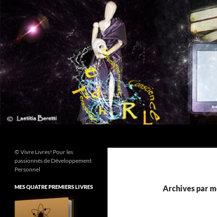
Aller
au
contenu
Recherche
© Vivre Livres! Pour les
passionnés de Développement
Personnel
MES QUATRE PREMIERS LIVRES
Archives par mo