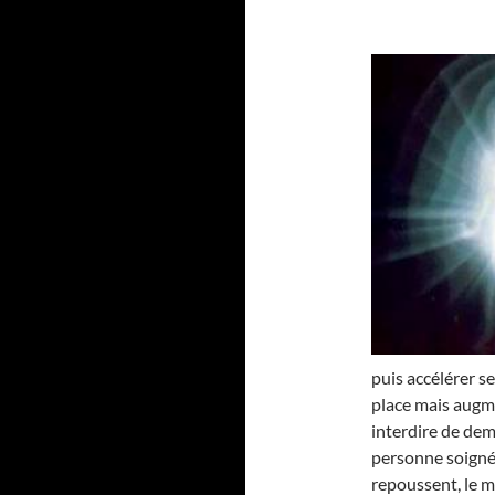
puis accélérer se
place mais augme
interdire de dem
personne soignée.
repoussent, le moi