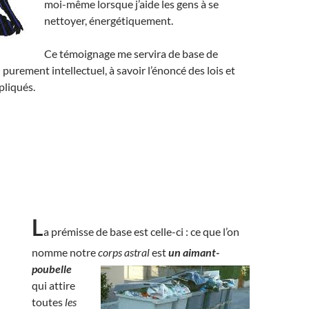
moi-même lorsque j’aide les gens à se
nettoyer, énergétiquement.
Ce témoignage me servira de base de
 purement intellectuel, à savoir l’énoncé des lois et
pliqués.
L
a prémisse de base est celle-ci : ce que l’on
nomme notre
corps astral
est
un aimant-
poubelle
qui attire
toutes
les