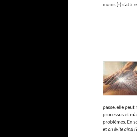
moins (-) s’atti
passe, elle peut
processus et m’a
problèmes. En 
et
on évite ainsi 