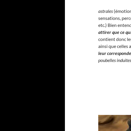
astrales
(émotion
sensations, perc
etc.) Bien enten
attirer que ce q
contient donc l
ainsi que celles
leur correspond
poubelles induite