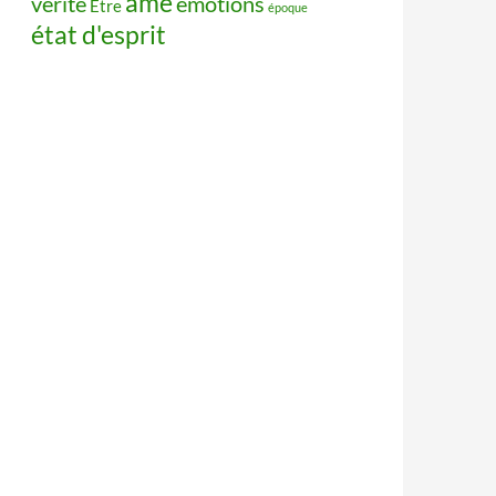
âme
vérité
émotions
Être
époque
état d'esprit