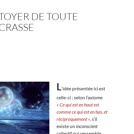
TOYER DE TOUTE
 CRASSE
L
‘idée présentée ici est
celle-ci : selon l’axiome
« Ce qui est en haut est
comme ce qui est en bas, et
réciproquement »
, s’il
existe un
inconscient
collectif
qui ressemble