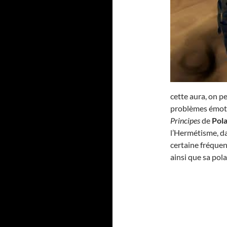
cette aura, on pe
problèmes émotio
Principes
de
Pola
l’Hermétisme, d
certaine fréquen
ainsi que sa pola