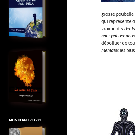
grosse poubelle 
qui représente 
vraiment
aider l
nous polluer no
dépolluer de to
mentales
les plu
MON DERNIER LIVRE