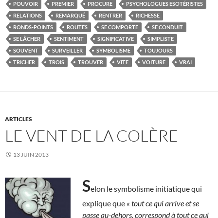
POUVOIR
PREMIER
PROCURE
PSYCHOLOGUES ESOTÉRISTES
RELATIONS
REMARQUÉ
RENTRER
RICHESSE
RONDS-POINTS
ROUTES
SE COMPORTE
SE CONDUIT
SE LÂCHER
SENTIMENT
SIGNIFICATIVE
SIMPLISTE
SOUVENT
SURVEILLER
SYMBOLISME
TOUJOURS
TRICHER
TROIS
TROUVER
VITE
VOITURE
VRAI
ARTICLES
LE VENT DE LA COLÈRE
13 JUIN 2013
S
elon le symbolisme initiatique qui
explique que
« tout ce qui arrive et se
passe au-dehors, correspond à tout ce qui