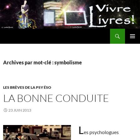
Aller
au
contenu
Recherche
MENU
PRINCI
Archives par mot-clé : symbolisme
LES BRÈVES DE LA PSY ÉSO
LA BONNE CONDUITE
23 JUIN 2013
L
es psychologues