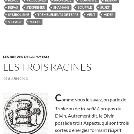
PLACE
PROBLÈMES
PROVENCE
QUANTITÉ
RÉGION
REPAS
S'EXPRIMER
SHAMANS
SOUFFLE
SUJET
SYMBOLISME
TREMBLEMENTS DE TERRE
VENT
VIDER
VILLAGE
VILLES
LES BRÈVES DE LA PSY ÉSO
LES TROIS RACINES
8 JUIN 2013
C
omme vous le savez, on parle de
Trinité
ou de
tri-unité
à propos du
Divin. Autrement dit, le Divin
possède trois Aspects, qui sont trois
sortes d’énergies formant
l’Esprit