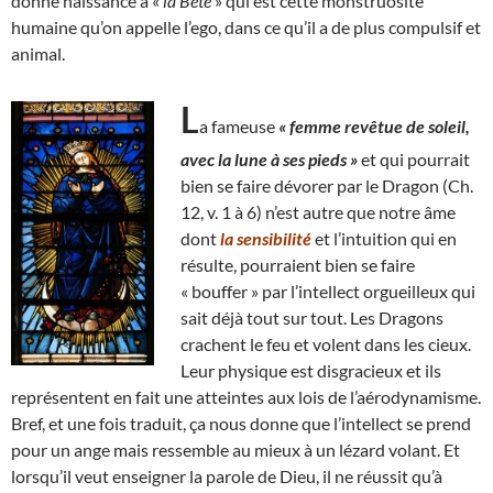
donne naissance à «
la Bête
» qui est cette monstruosité
humaine qu’on appelle l’ego, dans ce qu’il a de plus compulsif et
animal.
L
a fameuse
« femme revêtue de soleil,
avec la lune à ses pieds »
et qui pourrait
bien se faire dévorer par le Dragon (Ch.
12, v. 1 à 6) n’est autre que notre âme
dont
la sensibilité
et l’intuition qui en
résulte, pourraient bien se faire
« bouffer » par l’intellect orgueilleux qui
sait déjà tout sur tout. Les Dragons
crachent le feu et volent dans les cieux.
Leur physique est disgracieux et ils
représentent en fait une atteintes aux lois de l’aérodynamisme.
Bref, et une fois traduit, ça nous donne que l’intellect se prend
pour un ange mais ressemble au mieux à un lézard volant. Et
lorsqu’il veut enseigner la parole de Dieu, il ne réussit qu’à