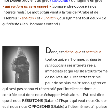
mot
Diable
provient du grec
« dia-bolein »
qui signifie en gros
« qui va dans un sens opposé »
(comprendre opposé à nos
intérêts réels.) Le mot
Satan
vient à la fois de l’Arabe et de
l’Hébreu :
« sha-tan »
et
« Shaïtan »
, qui signifient tout deux
« Ce
qui résiste »
(en l’homme s’entend.)
D
onc, est
diabolique
et
satanique
tout ce qui, en l’homme,
va dans le
sens opposé
à ses intérêts réels,
immédiats et qui
résiste
à toute forme
de nouveauté. C’est cette terrible
peur de ne plus maîtriser ou gérer ce
qui n’est pas connu et répertorié par l’intellect et dont le
contrôle peut donc nous échapper. Mais alors…. Est-ce à dire
que si nous
RÉSISTONS
(Satan) à l’Esprit qui veut nous Guider
et si nous nous
OPPOSONS
(Diable) à l’idée même qu’il puisse