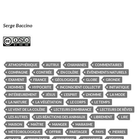
Serge Baccino
ATMOSPHÉRIQUE
AUTRUI
CHAMANES
COMMENTAIRES
COMPAGNE
CONTRÉE
EN COLÈRE
ÉVÈNEMENTS NATURELS
EXAMENT
FRANCE
GÉOLOGIQUE
GLOBE
GRONDE
HOMMES
HYPOCRITE
INCONSCIENT COLLECTIF
INITIATIQUE
INTÉRIEUREMENT
JÉSUS
L'ESPRIT
L’HOMME
LA MODE
LA NATURE
LA VÉGÉTATION
LE CORPS
LE TEMPS
LE VENT DE LA COLÈRE
LECTEURS D’AMBIANCE
LECTEURS DE RÊVES
LES AUTRES
LES RÉACTIONS DES ANIMAUX
LIBREMENT
LIRE
MAISON
MAÎTRE
MANGER
MARASME
MÉTÉOROLOGIQUE
OFFRIR
PARTAGER
PAYS
PIERRES