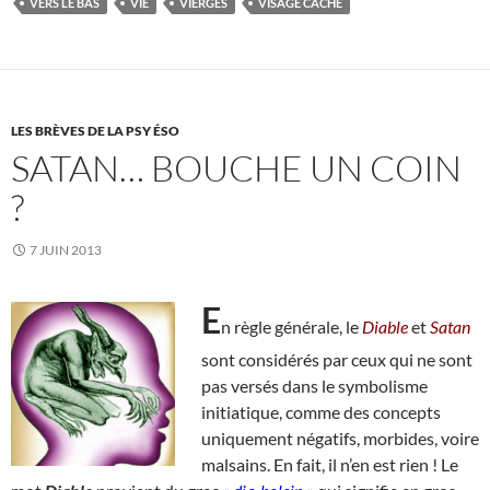
VERS LE BAS
VIE
VIERGES
VISAGE CACHÉ
LES BRÈVES DE LA PSY ÉSO
SATAN… BOUCHE UN COIN
?
7 JUIN 2013
E
n règle générale, le
Diable
et
Satan
sont considérés par ceux qui ne sont
pas versés dans le symbolisme
initiatique, comme des concepts
uniquement négatifs, morbides, voire
malsains. En fait, il n’en est rien ! Le