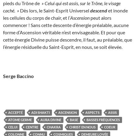
pieds du Trône de
» Celui qui est assis, sur le Trône, le visage
caché. »
Dès lors, le Saint-Esprit Universel
descend
et inonde
les cellules du corps de chair, et l’
Ascension
peut alors
commencer ! Sans cette descente d’énergie préalable, aucune
forme d’Ascension véritable n’est envisageable. Et pour que
cette énergie Divine puisse descendre, il faut, au préalable, que
l’énergie résiduelle du Saint-Esprit, en nous, se soit élevée.
Serge Baccino
ACCEPTÉ
ADI SHAKTI
ASCENSION
ASPECTS
ASSIS
ATOME GERME
AURA DIVINE
BASE
BASSES FRÉQUENCES
CELUI
CENTRE
CHAKRA
CHRIST EN NOUS
COEUR
COLONNE
CONNU
COSMIQUES
DEMEURE LOVÉE