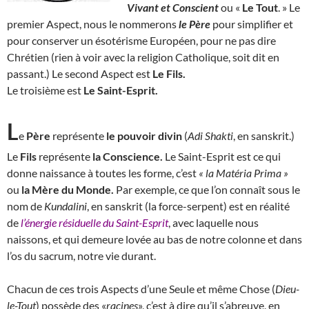
Vivant et Conscient
ou «
Le Tout
. » Le
premier Aspect, nous le nommerons
le Père
pour simplifier et
pour conserver un ésotérisme Européen, pour ne pas dire
Chrétien (rien à voir avec la religion Catholique, soit dit en
passant.) Le second Aspect est
Le Fils.
Le troisième est
Le
Saint-Esprit.
L
e
Père
représente
le pouvoir divin
(
Adi Shakti
, en sanskrit.)
Le
Fils
représente
la Conscience.
Le Saint-Esprit est ce qui
donne naissance à toutes les forme, c’est
« la Matéria Prima »
ou
la Mère du Monde.
Par exemple, ce que l’on connaît sous le
nom de
Kundalini
, en sanskrit (la force-serpent) est en réalité
de
l’énergie résiduelle du Saint-Esprit
, avec laquelle nous
naissons, et qui demeure lovée au bas de notre colonne et dans
l’os du sacrum, notre vie durant.
Chacun de ces trois Aspects d’une Seule et même Chose (
Dieu-
le-Tout
) possède des «
racines
», c’est à dire qu’il s’abreuve, en