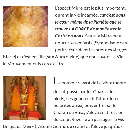
L’aspect
Mère
est le plus important,
durant la vie incarnée,
car c’est dans
le cœur même de la Planète que se
trouve LA FORCE de manifester le
Christ en nous.
Seule la Mère peut
nourrir ses enfants (Symbolisme des
petits jésus dans les bras des vierges
Marie) et c’est en Elle (son Aura divine) que nous avons la Vie,
le Mouvement et l
a Force d’Être
!
L
e pouvoir vivant de la Mère monte
du sol, passe par les Chakra des
pieds, des genoux, de l’aine (deux
polarités aussi) puis entre par le
Chakra de Base, s’élève en direction
du cœur, Réveille au passage
« le Fils
Unique de Dieu »
(l’Atome Germe du cœur) et l’élève jusqu’aux