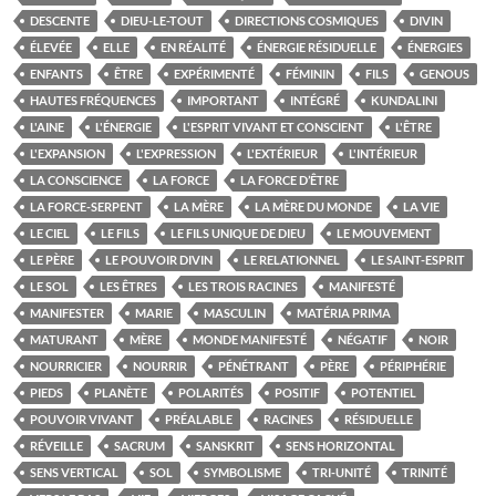
DESCENTE
DIEU-LE-TOUT
DIRECTIONS COSMIQUES
DIVIN
ÉLEVÉE
ELLE
EN RÉALITÉ
ÉNERGIE RÉSIDUELLE
ÉNERGIES
ENFANTS
ÊTRE
EXPÉRIMENTÉ
FÉMININ
FILS
GENOUS
HAUTES FRÉQUENCES
IMPORTANT
INTÉGRÉ
KUNDALINI
L'AINE
L'ÉNERGIE
L'ESPRIT VIVANT ET CONSCIENT
L'ÊTRE
L'EXPANSION
L'EXPRESSION
L'EXTÉRIEUR
L'INTÉRIEUR
LA CONSCIENCE
LA FORCE
LA FORCE D’ÊTRE
LA FORCE-SERPENT
LA MÈRE
LA MÈRE DU MONDE
LA VIE
LE CIEL
LE FILS
LE FILS UNIQUE DE DIEU
LE MOUVEMENT
LE PÈRE
LE POUVOIR DIVIN
LE RELATIONNEL
LE SAINT-ESPRIT
LE SOL
LES ÊTRES
LES TROIS RACINES
MANIFESTÉ
MANIFESTER
MARIE
MASCULIN
MATÉRIA PRIMA
MATURANT
MÈRE
MONDE MANIFESTÉ
NÉGATIF
NOIR
NOURRICIER
NOURRIR
PÉNÉTRANT
PÈRE
PÉRIPHÉRIE
PIEDS
PLANÈTE
POLARITÉS
POSITIF
POTENTIEL
POUVOIR VIVANT
PRÉALABLE
RACINES
RÉSIDUELLE
RÉVEILLE
SACRUM
SANSKRIT
SENS HORIZONTAL
SENS VERTICAL
SOL
SYMBOLISME
TRI-UNITÉ
TRINITÉ