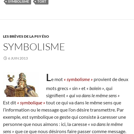
SYMBOLISME
TORT
LES BRÈVES DE LA PSY ÉSO
SYMBOLISME
6 JUIN 2013
L
e mot
« symbolisme »
provient de deux
mots grecs
« sin »
et
« bolein »
, qui
signifient
« qui va dans le même sens »
Est dit
« symbolique »
tout ce qui va dans le même sens que
l’information ou le message que l’on désire transmettre. Par
exemple, est symbolique ce geste qui consiste à caresser une
personne que nous aimons : ici, la caresse
« va dans le même
sens »
que ce que nous désirons faire passer comme message.