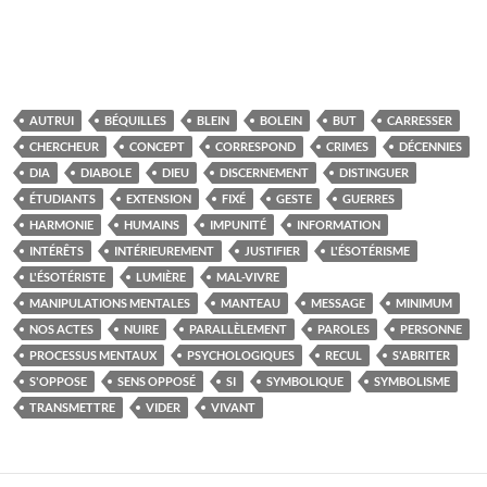
AUTRUI
BÉQUILLES
BLEIN
BOLEIN
BUT
CARRESSER
CHERCHEUR
CONCEPT
CORRESPOND
CRIMES
DÉCENNIES
DIA
DIABOLE
DIEU
DISCERNEMENT
DISTINGUER
ÉTUDIANTS
EXTENSION
FIXÉ
GESTE
GUERRES
HARMONIE
HUMAINS
IMPUNITÉ
INFORMATION
INTÉRÊTS
INTÉRIEUREMENT
JUSTIFIER
L'ÉSOTÉRISME
L'ÉSOTÉRISTE
LUMIÈRE
MAL-VIVRE
MANIPULATIONS MENTALES
MANTEAU
MESSAGE
MINIMUM
NOS ACTES
NUIRE
PARALLÈLEMENT
PAROLES
PERSONNE
PROCESSUS MENTAUX
PSYCHOLOGIQUES
RECUL
S'ABRITER
S'OPPOSE
SENS OPPOSÉ
SI
SYMBOLIQUE
SYMBOLISME
TRANSMETTRE
VIDER
VIVANT