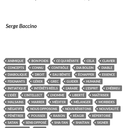
Serge Baccino
ANIMIQUE
BON POIDS
CE QUI RÉSISTE
CELA
CLAVIER
CONCEPTS
CONNU
CONTRÔLE
DIA BOLEIN
DIABLE
DIABOLIQUE
DROIT
EAU BÉNITE
ÉCHAPPER
ESSENCE
FEIGNANTS
GÉRER
GREC
GUIDER
HUMAINE
INITIATIQUE
INTÉRÊTS RÉELS
L'ARABE
L'ESPRIT
L'HÉBREU
L'IDÉE
L'INTELLECT
L’HOMME
LIBERTÉ
MAÎTRISER
MALSAINS
MARRER
MÉDITER
MÉLANGER
MORBIDES
NÉGATIFS
NOUS OPPOSONS
NOUS RÉSISTONS
NOUVEAUTÉ
PÉNÉTRER
POUSSER
RAISON
RÉAGIR
RÉPERTORIÉ
SATAN
SENS OPPOSÉ
SHA-TAN
SHAÏTAN
SIGNER