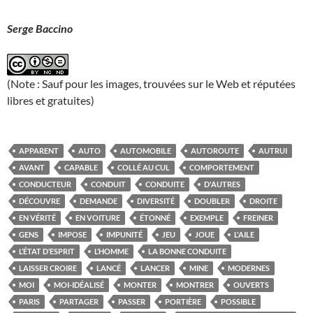
Serge Baccino
(Note : Sauf pour les images, trouvées sur le Web et réputées
libres et gratuites)
APPARENT
AUTO
AUTOMOBILE
AUTOROUTE
AUTRUI
AVANT
CAPABLE
COLLÉ AU CUL
COMPORTEMENT
CONDUCTEUR
CONDUIT
CONDUITE
D'AUTRES
DÉCOUVRE
DEMANDE
DIVERSITÉ
DOUBLER
DROITE
EN VÉRITÉ
EN VOITURE
ÉTONNÉ
EXEMPLE
FREINER
GENS
IMPOSE
IMPUNITÉ
JEU
JOUE
L'AILE
L’ÉTAT D’ESPRIT
L’HOMME
LA BONNE CONDUITE
LAISSER CROIRE
LANCÉ
LANCER
MINE
MODERNES
MOI
MOI-IDÉALISÉ
MONTER
MONTRER
OUVERTS
PARIS
PARTAGER
PASSER
PORTIÈRE
POSSIBLE