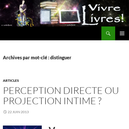
Aller
au
contenu
Recherche
MENU
PRINCI
Archives par mot-clé : distinguer
ARTICLES
PERCEPTION DIRECTE OU
PROJECTION INTIME ?
22 JUIN 2013