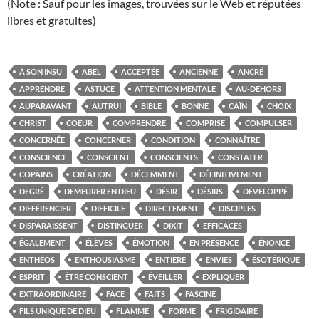
(Note : Sauf pour les images, trouvées sur le Web et réputées
libres et gratuites)
À SON INSU
ABEL
ACCEPTÉE
ANCIENNE
ANCRÉ
APPRENDRE
ASTUCE
ATTENTION MENTALE
AU-DEHORS
AUPARAVANT
AUTRUI
BIBLE
BONNE
CAÏN
CHOIX
CHRIST
COEUR
COMPRENDRE
COMPRISE
COMPULSER
CONCERNÉE
CONCERNER
CONDITION
CONNAÎTRE
CONSCIENCE
CONSCIENT
CONSCIENTS
CONSTATER
COPAINS
CRÉATION
DÉCEMMENT
DÉFINITIVEMENT
DEGRÉ
DEMEURER EN DIEU
DÉSIR
DÉSIRS
DÉVELOPPÉ
DIFFÉRENCIER
DIFFICILE
DIRECTEMENT
DISCIPLES
DISPARAISSENT
DISTINGUER
DIXIT
EFFICACES
ÉGALEMENT
ÉLÈVES
ÉMOTION
EN PRÉSENCE
ÉNONCE
ENTHÉOS
ENTHOUSIASME
ENTIÈRE
ENVIES
ÉSOTÉRIQUE
ESPRIT
ÊTRE CONSCIENT
ÉVEILLER
EXPLIQUER
EXTRAORDINAIRE
FACE
FAITS
FASCINE
FILS UNIQUE DE DIEU
FLAMME
FORME
FRIGIDAIRE