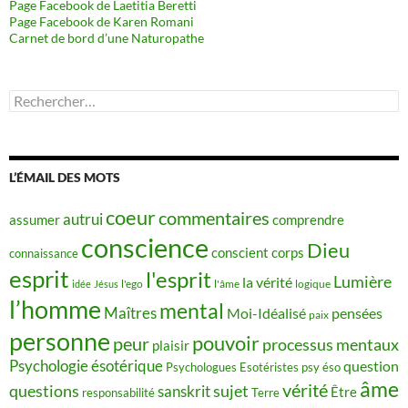
Page Facebook de Laetitia Beretti
Page Facebook de Karen Romani
Carnet de bord d’une Naturopathe
Rechercher :
L’ÉMAIL DES MOTS
coeur
commentaires
autrui
assumer
comprendre
conscience
Dieu
conscient
corps
connaissance
esprit
l'esprit
Lumière
la vérité
idée
Jésus
l'ego
l'âme
logique
l’homme
mental
Maîtres
Moi-Idéalisé
pensées
paix
personne
pouvoir
peur
processus mentaux
plaisir
Psychologie ésotérique
question
Psychologues Esotéristes
psy éso
âme
vérité
questions
sujet
sanskrit
Être
responsabilité
Terre