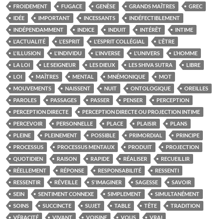
FROIDEMENT
FUGACE
GENÈSE
GRANDS MAÎTRES
GREC
IDÉE
IMPORTANT
INCESSANTS
INDÉFECTIBLEMENT
INDÉPENDAMMENT
INDICE
INDUIT
INTÉRÊT
INTIME
L'ACTUALITÉ
L'ESPRIT
L'ESPRIT COLLÉGIAL
L'ÊTRE
L'ILLUSION
L'INDIVIDU
L'INVERSE
L'UNIVERS
L’HOMME
LA LOI
LE SEIGNEUR
LES DIEUX
LES SHIVA SUTRA
LIBRE
LOI
MAÎTRES
MENTAL
MNÉMONIQUE
MOT
MOUVEMENTS
NAISSENT
NUIT
ONTOLOGIQUE
OREILLES
PAROLES
PASSAGES
PASSER
PENSER
PERCEPTION
PERCEPTION DIRECTE
PERCEPTION DIRECTE OU PROJECTION INTIME
PERCEVOIR
PERSONNELLE
PLACE
PLAISIR
PLANS
PLEINE
PLEINEMENT
POSSIBLE
PRIMORDIAL
PRINCIPE
PROCESSUS
PROCESSUS MENTAUX
PRODUIT
PROJECTION
QUOTIDIEN
RAISON
RAPIDE
RÉALISER
RECUEILLIR
RÉELLEMENT
RÉPONSE
RESPONSABILITÉ
RESSENTI
RESSENTIR
RÉVEILLE
S'IMAGINER
SAGESSE
SAVOIR
SEIN
SENTIMENT CONNEXE
SIMPLEMENT
SIMULTANÉMENT
SOINS
SUCCINCTE
SUJET
TABLE
TÊTE
TRADITION
VÉRACITÉ
VIVANT
VOISINE
VOUS
VRAI