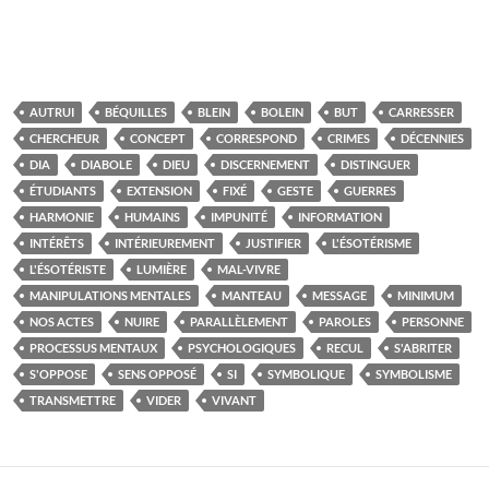
AUTRUI
BÉQUILLES
BLEIN
BOLEIN
BUT
CARRESSER
CHERCHEUR
CONCEPT
CORRESPOND
CRIMES
DÉCENNIES
DIA
DIABOLE
DIEU
DISCERNEMENT
DISTINGUER
ÉTUDIANTS
EXTENSION
FIXÉ
GESTE
GUERRES
HARMONIE
HUMAINS
IMPUNITÉ
INFORMATION
INTÉRÊTS
INTÉRIEUREMENT
JUSTIFIER
L'ÉSOTÉRISME
L'ÉSOTÉRISTE
LUMIÈRE
MAL-VIVRE
MANIPULATIONS MENTALES
MANTEAU
MESSAGE
MINIMUM
NOS ACTES
NUIRE
PARALLÈLEMENT
PAROLES
PERSONNE
PROCESSUS MENTAUX
PSYCHOLOGIQUES
RECUL
S'ABRITER
S'OPPOSE
SENS OPPOSÉ
SI
SYMBOLIQUE
SYMBOLISME
TRANSMETTRE
VIDER
VIVANT