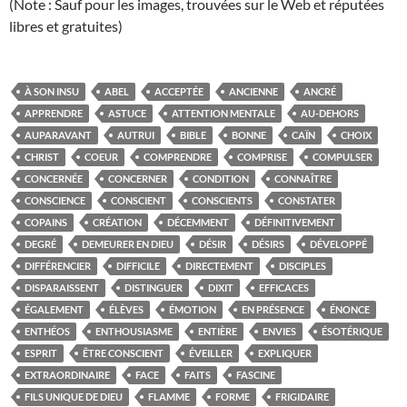
(Note : Sauf pour les images, trouvées sur le Web et réputées
libres et gratuites)
À SON INSU
ABEL
ACCEPTÉE
ANCIENNE
ANCRÉ
APPRENDRE
ASTUCE
ATTENTION MENTALE
AU-DEHORS
AUPARAVANT
AUTRUI
BIBLE
BONNE
CAÏN
CHOIX
CHRIST
COEUR
COMPRENDRE
COMPRISE
COMPULSER
CONCERNÉE
CONCERNER
CONDITION
CONNAÎTRE
CONSCIENCE
CONSCIENT
CONSCIENTS
CONSTATER
COPAINS
CRÉATION
DÉCEMMENT
DÉFINITIVEMENT
DEGRÉ
DEMEURER EN DIEU
DÉSIR
DÉSIRS
DÉVELOPPÉ
DIFFÉRENCIER
DIFFICILE
DIRECTEMENT
DISCIPLES
DISPARAISSENT
DISTINGUER
DIXIT
EFFICACES
ÉGALEMENT
ÉLÈVES
ÉMOTION
EN PRÉSENCE
ÉNONCE
ENTHÉOS
ENTHOUSIASME
ENTIÈRE
ENVIES
ÉSOTÉRIQUE
ESPRIT
ÊTRE CONSCIENT
ÉVEILLER
EXPLIQUER
EXTRAORDINAIRE
FACE
FAITS
FASCINE
FILS UNIQUE DE DIEU
FLAMME
FORME
FRIGIDAIRE