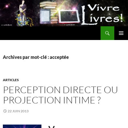
Aller
au
contenu
Recherche
MENU
PRINCI
Archives par mot-clé : acceptée
ARTICLES
PERCEPTION DIRECTE OU
PROJECTION INTIME ?
22 JUIN 2013