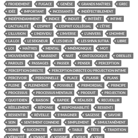
FROIDEMENT
FUGACE
GENÈSE
GRANDS MAÎTRES
GREC
IDÉE
IMPORTANT
INCESSANTS
INDÉFECTIBLEMENT
INDÉPENDAMMENT
INDICE
INDUIT
INTÉRÊT
INTIME
L'ACTUALITÉ
L'ESPRIT
L'ESPRIT COLLÉGIAL
L'ÊTRE
L'ILLUSION
L'INDIVIDU
L'INVERSE
L'UNIVERS
L’HOMME
LA LOI
LE SEIGNEUR
LES DIEUX
LES SHIVA SUTRA
LIBRE
LOI
MAÎTRES
MENTAL
MNÉMONIQUE
MOT
MOUVEMENTS
NAISSENT
NUIT
ONTOLOGIQUE
OREILLES
PAROLES
PASSAGES
PASSER
PENSER
PERCEPTION
PERCEPTION DIRECTE
PERCEPTION DIRECTE OU PROJECTION INTIME
PERCEVOIR
PERSONNELLE
PLACE
PLAISIR
PLANS
PLEINE
PLEINEMENT
POSSIBLE
PRIMORDIAL
PRINCIPE
PROCESSUS
PROCESSUS MENTAUX
PRODUIT
PROJECTION
QUOTIDIEN
RAISON
RAPIDE
RÉALISER
RECUEILLIR
RÉELLEMENT
RÉPONSE
RESPONSABILITÉ
RESSENTI
RESSENTIR
RÉVEILLE
S'IMAGINER
SAGESSE
SAVOIR
SEIN
SENTIMENT CONNEXE
SIMPLEMENT
SIMULTANÉMENT
SOINS
SUCCINCTE
SUJET
TABLE
TÊTE
TRADITION
VÉRACITÉ
VIVANT
VOISINE
VOUS
VRAI