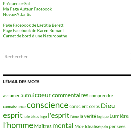
Fréquence-Soi
Ma Page Auteur Facebook
Novae-Atlantis
Page Facebook de Laetitia Beretti
Page Facebook de Karen Romani
Carnet de bord d’une Naturopathe
Rechercher :
L’ÉMAIL DES MOTS
coeur
commentaires
autrui
assumer
comprendre
conscience
Dieu
conscient
corps
connaissance
esprit
l'esprit
Lumière
la vérité
idée
Jésus
l'ego
l'âme
logique
l’homme
mental
Maîtres
Moi-Idéalisé
pensées
paix