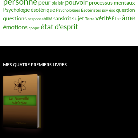
personne
pouvoir
peur
processus mentaux
plaisir
Psychologie ésotérique
question
Psychologues Esotéristes
psy éso
âme
vérité
questions
sujet
sanskrit
Être
responsabilité
Terre
état d'esprit
émotions
époque
MES QUATRE PREMIERS LIVRES