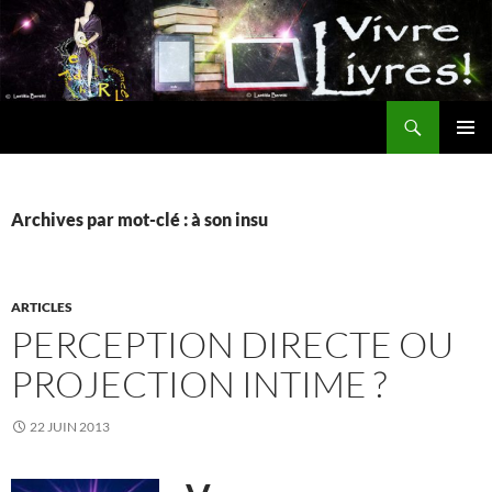
Aller
au
contenu
Recherche
MENU
PRINCI
Archives par mot-clé : à son insu
ARTICLES
PERCEPTION DIRECTE OU
PROJECTION INTIME ?
22 JUIN 2013