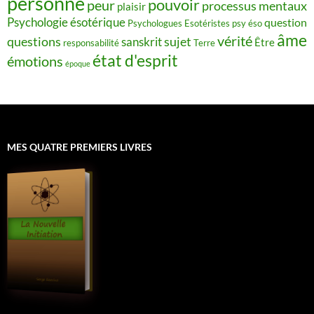
personne
pouvoir
peur
processus mentaux
plaisir
Psychologie ésotérique
question
Psychologues Esotéristes
psy éso
âme
vérité
questions
sujet
sanskrit
Être
responsabilité
Terre
état d'esprit
émotions
époque
MES QUATRE PREMIERS LIVRES