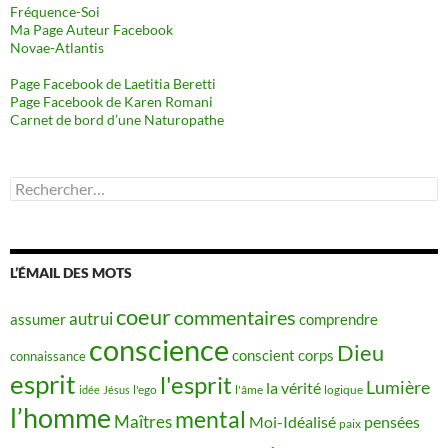
Fréquence-Soi
Ma Page Auteur Facebook
Novae-Atlantis
Page Facebook de Laetitia Beretti
Page Facebook de Karen Romani
Carnet de bord d’une Naturopathe
Rechercher :
L’ÉMAIL DES MOTS
coeur
commentaires
autrui
assumer
comprendre
conscience
Dieu
conscient
corps
connaissance
esprit
l'esprit
Lumière
la vérité
idée
Jésus
l'ego
l'âme
logique
l’homme
mental
Maîtres
Moi-Idéalisé
pensées
paix