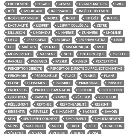
FROIDEMENT
FUGACE
GENÈSE
GRANDS MAÎTRES
GREC
IDÉE
IMPORTANT
INCESSANTS
INDÉFECTIBLEMENT
INDÉPENDAMMENT
INDICE
INDUIT
INTÉRÊT
INTIME
L'ACTUALITÉ
L'ESPRIT
L'ESPRIT COLLÉGIAL
L'ÊTRE
L'ILLUSION
L'INDIVIDU
L'INVERSE
L'UNIVERS
L’HOMME
LA LOI
LE SEIGNEUR
LES DIEUX
LES SHIVA SUTRA
LIBRE
LOI
MAÎTRES
MENTAL
MNÉMONIQUE
MOT
MOUVEMENTS
NAISSENT
NUIT
ONTOLOGIQUE
OREILLES
PAROLES
PASSAGES
PASSER
PENSER
PERCEPTION
PERCEPTION DIRECTE
PERCEPTION DIRECTE OU PROJECTION INTIME
PERCEVOIR
PERSONNELLE
PLACE
PLAISIR
PLANS
PLEINE
PLEINEMENT
POSSIBLE
PRIMORDIAL
PRINCIPE
PROCESSUS
PROCESSUS MENTAUX
PRODUIT
PROJECTION
QUOTIDIEN
RAISON
RAPIDE
RÉALISER
RECUEILLIR
RÉELLEMENT
RÉPONSE
RESPONSABILITÉ
RESSENTI
RESSENTIR
RÉVEILLE
S'IMAGINER
SAGESSE
SAVOIR
SEIN
SENTIMENT CONNEXE
SIMPLEMENT
SIMULTANÉMENT
SOINS
SUCCINCTE
SUJET
TABLE
TÊTE
TRADITION
VÉRACITÉ
VIVANT
VOISINE
VOUS
VRAI