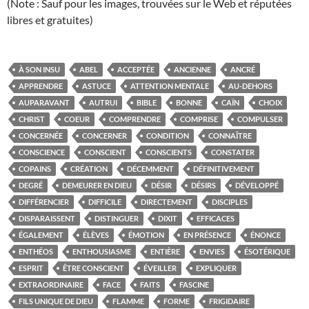
(Note : Sauf pour les images, trouvées sur le Web et réputées
libres et gratuites)
À SON INSU
ABEL
ACCEPTÉE
ANCIENNE
ANCRÉ
APPRENDRE
ASTUCE
ATTENTION MENTALE
AU-DEHORS
AUPARAVANT
AUTRUI
BIBLE
BONNE
CAÏN
CHOIX
CHRIST
COEUR
COMPRENDRE
COMPRISE
COMPULSER
CONCERNÉE
CONCERNER
CONDITION
CONNAÎTRE
CONSCIENCE
CONSCIENT
CONSCIENTS
CONSTATER
COPAINS
CRÉATION
DÉCEMMENT
DÉFINITIVEMENT
DEGRÉ
DEMEURER EN DIEU
DÉSIR
DÉSIRS
DÉVELOPPÉ
DIFFÉRENCIER
DIFFICILE
DIRECTEMENT
DISCIPLES
DISPARAISSENT
DISTINGUER
DIXIT
EFFICACES
ÉGALEMENT
ÉLÈVES
ÉMOTION
EN PRÉSENCE
ÉNONCE
ENTHÉOS
ENTHOUSIASME
ENTIÈRE
ENVIES
ÉSOTÉRIQUE
ESPRIT
ÊTRE CONSCIENT
ÉVEILLER
EXPLIQUER
EXTRAORDINAIRE
FACE
FAITS
FASCINE
FILS UNIQUE DE DIEU
FLAMME
FORME
FRIGIDAIRE