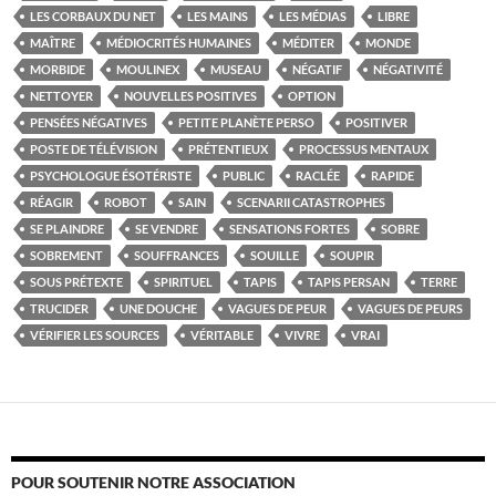
LES CORBAUX DU NET
LES MAINS
LES MÉDIAS
LIBRE
MAÎTRE
MÉDIOCRITÉS HUMAINES
MÉDITER
MONDE
MORBIDE
MOULINEX
MUSEAU
NÉGATIF
NÉGATIVITÉ
NETTOYER
NOUVELLES POSITIVES
OPTION
PENSÉES NÉGATIVES
PETITE PLANÈTE PERSO
POSITIVER
POSTE DE TÉLÉVISION
PRÉTENTIEUX
PROCESSUS MENTAUX
PSYCHOLOGUE ÉSOTÉRISTE
PUBLIC
RACLÉE
RAPIDE
RÉAGIR
ROBOT
SAIN
SCENARII CATASTROPHES
SE PLAINDRE
SE VENDRE
SENSATIONS FORTES
SOBRE
SOBREMENT
SOUFFRANCES
SOUILLE
SOUPIR
SOUS PRÉTEXTE
SPIRITUEL
TAPIS
TAPIS PERSAN
TERRE
TRUCIDER
UNE DOUCHE
VAGUES DE PEUR
VAGUES DE PEURS
VÉRIFIER LES SOURCES
VÉRITABLE
VIVRE
VRAI
POUR SOUTENIR NOTRE ASSOCIATION