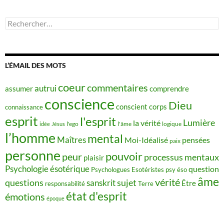
Rechercher :
L’ÉMAIL DES MOTS
coeur
commentaires
autrui
assumer
comprendre
conscience
Dieu
conscient
corps
connaissance
esprit
l'esprit
Lumière
la vérité
idée
Jésus
l'ego
l'âme
logique
l’homme
mental
Maîtres
Moi-Idéalisé
pensées
paix
personne
pouvoir
peur
processus mentaux
plaisir
Psychologie ésotérique
question
Psychologues Esotéristes
psy éso
âme
vérité
questions
sujet
sanskrit
Être
responsabilité
Terre
état d'esprit
émotions
époque