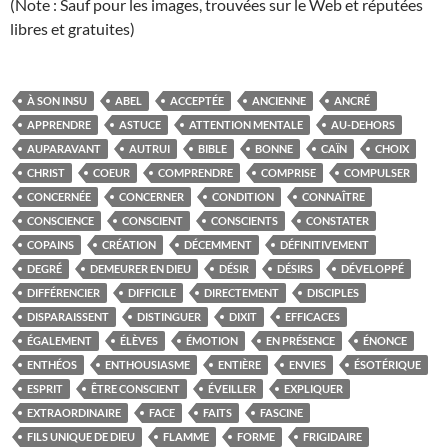
(Note : Sauf pour les images, trouvées sur le Web et réputées
libres et gratuites)
À SON INSU
ABEL
ACCEPTÉE
ANCIENNE
ANCRÉ
APPRENDRE
ASTUCE
ATTENTION MENTALE
AU-DEHORS
AUPARAVANT
AUTRUI
BIBLE
BONNE
CAÏN
CHOIX
CHRIST
COEUR
COMPRENDRE
COMPRISE
COMPULSER
CONCERNÉE
CONCERNER
CONDITION
CONNAÎTRE
CONSCIENCE
CONSCIENT
CONSCIENTS
CONSTATER
COPAINS
CRÉATION
DÉCEMMENT
DÉFINITIVEMENT
DEGRÉ
DEMEURER EN DIEU
DÉSIR
DÉSIRS
DÉVELOPPÉ
DIFFÉRENCIER
DIFFICILE
DIRECTEMENT
DISCIPLES
DISPARAISSENT
DISTINGUER
DIXIT
EFFICACES
ÉGALEMENT
ÉLÈVES
ÉMOTION
EN PRÉSENCE
ÉNONCE
ENTHÉOS
ENTHOUSIASME
ENTIÈRE
ENVIES
ÉSOTÉRIQUE
ESPRIT
ÊTRE CONSCIENT
ÉVEILLER
EXPLIQUER
EXTRAORDINAIRE
FACE
FAITS
FASCINE
FILS UNIQUE DE DIEU
FLAMME
FORME
FRIGIDAIRE