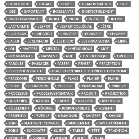
FROIDEMENT
FUGACE
GENÈSE
GRANDS MAÎTRES
GREC
IDÉE
IMPORTANT
INCESSANTS
INDÉFECTIBLEMENT
INDÉPENDAMMENT
INDICE
INDUIT
INTÉRÊT
INTIME
L'ACTUALITÉ
L'ESPRIT
L'ESPRIT COLLÉGIAL
L'ÊTRE
L'ILLUSION
L'INDIVIDU
L'INVERSE
L'UNIVERS
L’HOMME
LA LOI
LE SEIGNEUR
LES DIEUX
LES SHIVA SUTRA
LIBRE
LOI
MAÎTRES
MENTAL
MNÉMONIQUE
MOT
MOUVEMENTS
NAISSENT
NUIT
ONTOLOGIQUE
OREILLES
PAROLES
PASSAGES
PASSER
PENSER
PERCEPTION
PERCEPTION DIRECTE
PERCEPTION DIRECTE OU PROJECTION INTIME
PERCEVOIR
PERSONNELLE
PLACE
PLAISIR
PLANS
PLEINE
PLEINEMENT
POSSIBLE
PRIMORDIAL
PRINCIPE
PROCESSUS
PROCESSUS MENTAUX
PRODUIT
PROJECTION
QUOTIDIEN
RAISON
RAPIDE
RÉALISER
RECUEILLIR
RÉELLEMENT
RÉPONSE
RESPONSABILITÉ
RESSENTI
RESSENTIR
RÉVEILLE
S'IMAGINER
SAGESSE
SAVOIR
SEIN
SENTIMENT CONNEXE
SIMPLEMENT
SIMULTANÉMENT
SOINS
SUCCINCTE
SUJET
TABLE
TÊTE
TRADITION
VÉRACITÉ
VIVANT
VOISINE
VOUS
VRAI