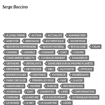
Serge Baccino
À LONG TERME
ACTION
ACTUALITÉ
ADMINISTRER
AMEUTER
ARROSAGE
AUTHENTIQUE
AVOIR PEUR
BESOIN DE SURPRENDRE
BESOIN VISCÉRAL
BUCOLOQIE
CÂLIN
CANARD
CAPABLE
CHANGER
CHAT
COEURS
CONCURRENT DIRECTS
COURAGEUSEMENT
DANGEREUX
DÉFENDRE
DÉFERLENTE
DEMEURER SUR SA PROPRE PLANÈTE
DÉPENDRE
DÉSTRESSER
DIEU
DU POSITIF
EFFICACE
EN PARTICULIER
EXISTENCE
EXTÉRIEUR
EXUBÉRANTE
FAIRE CIRCULER
FERMER LES YEUX
GAIE
GLACER
HARMONIEUX
HUMIDE
HURLER
INFORMATIONS
JOURNAUX
L'ART
L'ESSENTIEL
L'IDÉE
L'INFORMATION
L'ORIGINE
LA NATURE
LE CAS ÉCHÉANT
LE FRANÇAIS MOYEN
LE MONDE
LE NET
LE QUARTIER
LÉGER