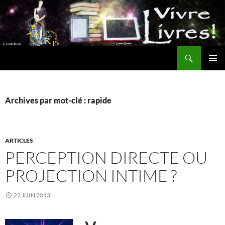
Aller
au
contenu
Recherche
MENU
PRINCI
Archives par mot-clé : rapide
ARTICLES
PERCEPTION DIRECTE OU
PROJECTION INTIME ?
22 JUIN 2013